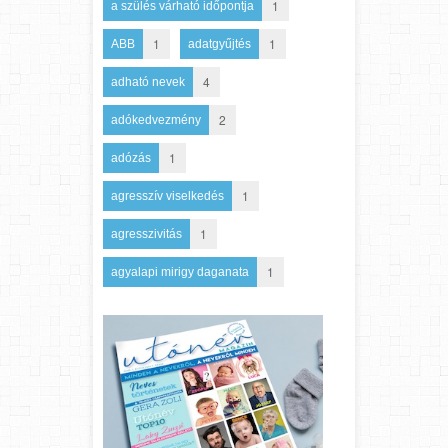
1
a szülés várható időpontja
1
1
ABB
adatgyűjtés
4
adható nevek
2
adókedvezmény
1
adózás
1
agresszív viselkedés
1
agresszivitás
1
agyalapi mirigy daganata