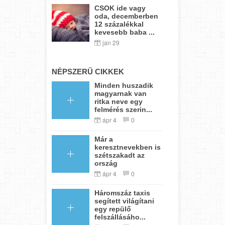
CSOK ide vagy
oda, decemberben
12 százalékkal
kevesebb baba ...
jan 29
NÉPSZERŰ CIKKEK
Minden huszadik
magyarnak van
ritka neve egy
felmérés szerin...
ápr 4
0
Már a
keresztnevekben is
szétszakadt az
ország
ápr 4
0
Háromszáz taxis
segített világítani
egy repülő
felszállásáho...