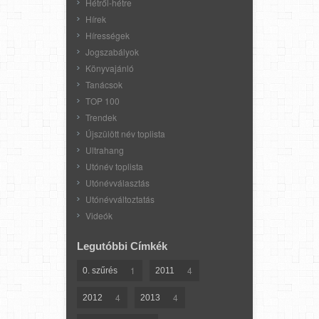
Hétről-hétre
Hírek
Hírességek
Jogszabályok
Könyvajánló
Tanácsok
TOP 100
Trendek
Újszülött név toplista
Ultrahang
Utónév toplista
Utónévválasztás
Utónévváltoztatás
Videók
Legutóbbi Címkék
1
4
0. szűrés
2011
4
4
2012
2013