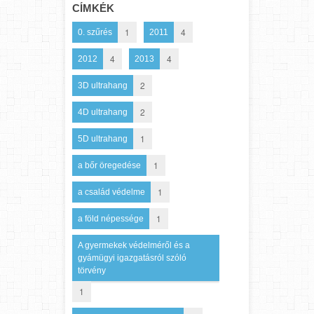
CÍMKÉK
1
4
0. szűrés
2011
4
4
2012
2013
2
3D ultrahang
2
4D ultrahang
1
5D ultrahang
1
a bőr öregedése
1
a család védelme
1
a föld népessége
A gyermekek védelméről és a
gyámügyi igazgatásról szóló
törvény
1