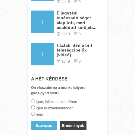
ápr 9
0
Eljegyzési
tanácsadó céget
alapított, mert
csalódott kérőjéb...
ápr 9
0
Fáztak idén a brit
feleségcipelők
(videó)
ápr 9
0
A HÉT KÉRDÉSE
Ön visszatérne a munkahelyére
gyes/gyed alatt?
igen, teljes munkaidőben
igen részmunkaidőben
nem
Eredmények