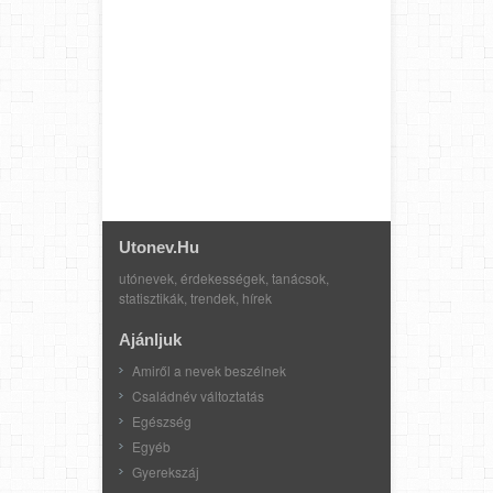
Utonev.hu
utónevek, érdekességek, tanácsok,
statisztikák, trendek, hírek
Ajánljuk
Amiről a nevek beszélnek
Családnév változtatás
Egészség
Egyéb
Gyerekszáj