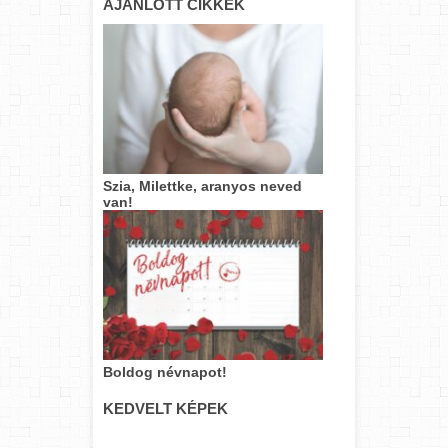
AJÁNLOTT CIKKEK
Szia, Milettke, aranyos neved
van!
Boldog névnapot!
KEDVELT KÉPEK