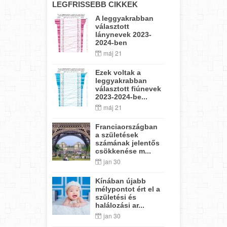
LEGFRISSEBB CIKKEK
A leggyakrabban
választott
lánynevek 2023-
2024-ben
máj 21
Ezek voltak a
leggyakrabban
választott fiúnevek
2023-2024-be...
máj 21
Franciaországban
a születések
számának jelentős
csökkenése m...
jan 30
Kínában újabb
mélypontot ért el a
születési és
halálozási ar...
jan 30