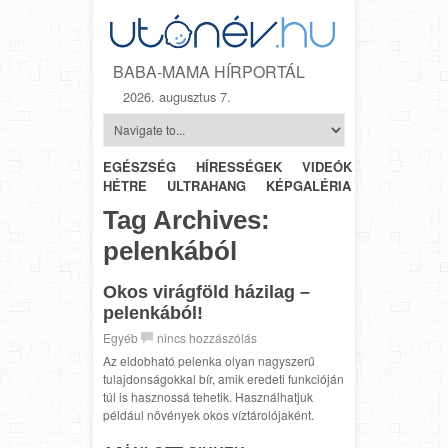
BABA-MAMA HÍRPORTÁL
2026. augusztus 7.
EGÉSZSÉG
HÍRESSÉGEK
VIDEÓK
HÉTRŐL-
HÉTRE
ULTRAHANG
KÉPGALÉRIA
SZÜLÉSZET
Tag Archives:
pelenkából
Okos virágföld házilag –
pelenkából!
Egyéb
nincs hozzászólás
Az eldobható pelenka olyan nagyszerű
tulajdonságokkal bír, amik eredeti funkcióján
túl is hasznossá tehetik. Használhatjuk
például növények okos víztárolójaként.