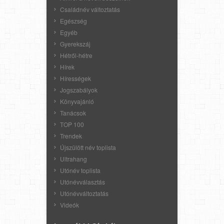
Családnév változtatás
Egészség
Egyéb
Gyerekszáj
Hétről-hétre
Hírek
Hírességek
Jogszabályok
Könyvajánló
Tanácsok
TOP 100
Trendek
Újszülött név toplista
Ultrahang
Utónév toplista
Utónévválasztás
Utónévváltoztatás
Videók