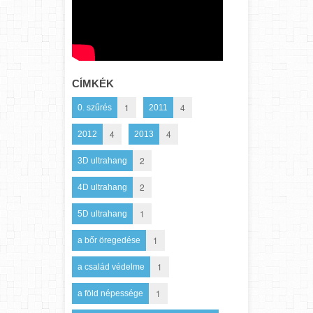
CÍMKÉK
1
4
0. szűrés
2011
4
4
2012
2013
2
3D ultrahang
2
4D ultrahang
1
5D ultrahang
1
a bőr öregedése
1
a család védelme
1
a föld népessége