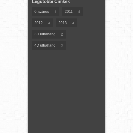
Legutóbbi Címkék
1
4
0. szűrés
2011
4
4
2012
2013
2
3D ultrahang
2
4D ultrahang