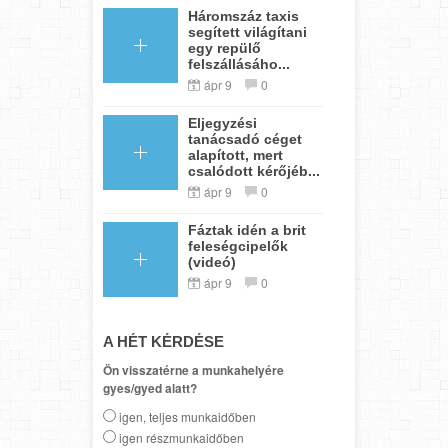
Háromszáz taxis
segített világítani
egy repülő
felszállásáho...
ápr 9
0
Eljegyzési
tanácsadó céget
alapított, mert
csalódott kérőjéb...
ápr 9
0
Fáztak idén a brit
feleségcipelők
(videó)
ápr 9
0
A HÉT KÉRDÉSE
Ön visszatérne a munkahelyére
gyes/gyed alatt?
igen, teljes munkaidőben
igen részmunkaidőben