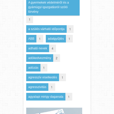
A gyermekek védelméről és a
gyámügyi igazgatásról szóló
törvény
1
1
a szülés várható időpontja
1
1
ABB
adatgyűjtés
4
adható nevek
2
adókedvezmény
1
adózás
1
agresszív viselkedés
1
agresszivitás
1
agyalapi mirigy daganata