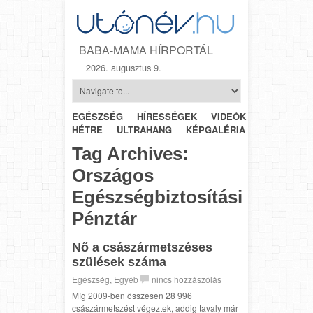
BABA-MAMA HÍRPORTÁL
2026. augusztus 9.
EGÉSZSÉG
HÍRESSÉGEK
VIDEÓK
HÉTRŐL-
HÉTRE
ULTRAHANG
KÉPGALÉRIA
SZÜLÉSZET
Tag Archives:
Országos
Egészségbiztosítási
Pénztár
Nő a császármetszéses
szülések száma
Egészség
,
Egyéb
nincs hozzászólás
Míg 2009-ben összesen 28 996
császármetszést végeztek, addig tavaly már