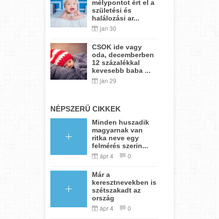
mélypontot ért el a
születési és
halálozási ar...
jan 30
CSOK ide vagy
oda, decemberben
12 százalékkal
kevesebb baba ...
jan 29
NÉPSZERŰ CIKKEK
Minden huszadik
magyarnak van
ritka neve egy
felmérés szerin...
ápr 4
0
Már a
keresztnevekben is
szétszakadt az
ország
ápr 4
0