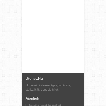
Utonev.hu
utónevek, érdekességek, tanácsok,
statisztikák, trendek, hírek
Ajánljuk
Amiről a nevek beszélnek