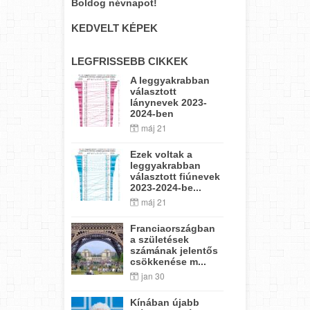
Boldog névnapot!
KEDVELT KÉPEK
LEGFRISSEBB CIKKEK
A leggyakrabban
választott
lánynevek 2023-
2024-ben
máj 21
Ezek voltak a
leggyakrabban
választott fiúnevek
2023-2024-be...
máj 21
Franciaországban
a születések
számának jelentős
csökkenése m...
jan 30
Kínában újabb