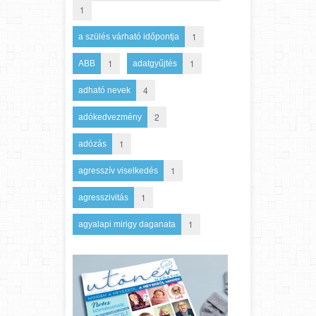
1
1
a szülés várható időpontja
1
1
ABB
adatgyűjtés
4
adható nevek
2
adókedvezmény
1
adózás
1
agresszív viselkedés
1
agresszivitás
1
agyalapi mirigy daganata