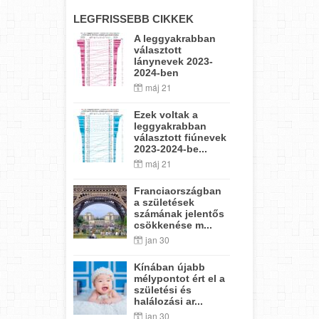
LEGFRISSEBB CIKKEK
A leggyakrabban
választott
lánynevek 2023-
2024-ben
máj 21
Ezek voltak a
leggyakrabban
választott fiúnevek
2023-2024-be...
máj 21
Franciaországban
a születések
számának jelentős
csökkenése m...
jan 30
Kínában újabb
mélypontot ért el a
születési és
halálozási ar...
jan 30