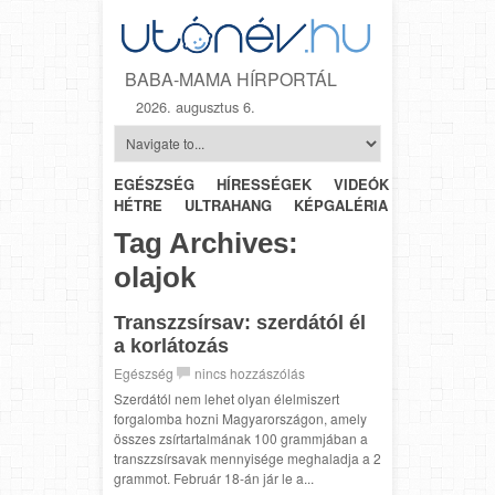
BABA-MAMA HÍRPORTÁL
2026. augusztus 6.
EGÉSZSÉG
HÍRESSÉGEK
VIDEÓK
HÉTRŐL-
HÉTRE
ULTRAHANG
KÉPGALÉRIA
SZÜLÉSZET
Tag Archives:
olajok
Transzzsírsav: szerdától él
a korlátozás
Egészség
nincs hozzászólás
Szerdától nem lehet olyan élelmiszert
forgalomba hozni Magyarországon, amely
összes zsírtartalmának 100 grammjában a
transzzsírsavak mennyisége meghaladja a 2
grammot. Február 18-án jár le a...