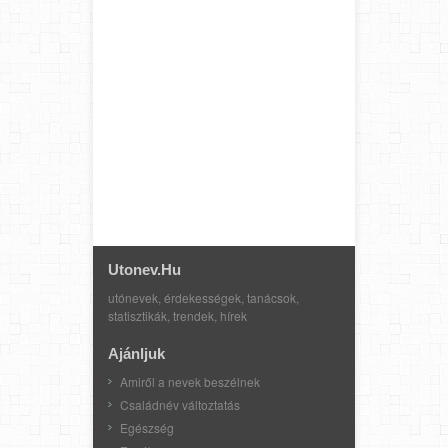
Utonev.hu
utónevek, érdekességek, tanácsok,
statisztikák, trendek, hírek
Ajánljuk
Amiről a nevek beszélnek
Családnév változtatás
Egészség