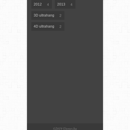
4
4
2012
2013
2
3D ultrahang
2
4D ultrahang
©2019 Utonev.hu