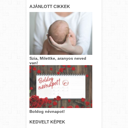
AJÁNLOTT CIKKEK
Szia, Milettke, aranyos neved
van!
Boldog névnapot!
KEDVELT KÉPEK