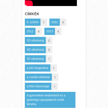
CÍMKÉK
1
4
0. szűrés
2011
4
4
2012
2013
2
3D ultrahang
2
4D ultrahang
1
5D ultrahang
1
a bőr öregedése
1
a család védelme
1
a föld népessége
A gyermekek védelméről és a
gyámügyi igazgatásról szóló
törvény