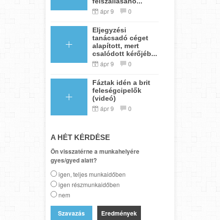
felszállásáho...
ápr 9
0
Eljegyzési
tanácsadó céget
alapított, mert
csalódott kérőjéb...
ápr 9
0
Fáztak idén a brit
feleségcipelők
(videó)
ápr 9
0
A HÉT KÉRDÉSE
Ön visszatérne a munkahelyére
gyes/gyed alatt?
igen, teljes munkaidőben
igen részmunkaidőben
nem
Eredmények