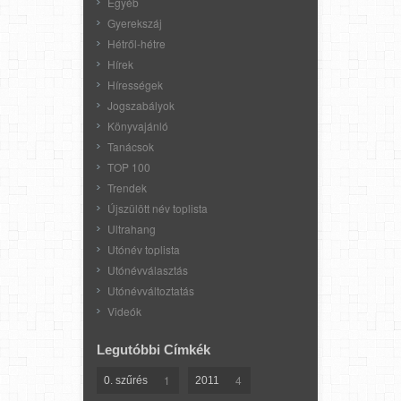
Egyéb
Gyerekszáj
Hétről-hétre
Hírek
Hírességek
Jogszabályok
Könyvajánló
Tanácsok
TOP 100
Trendek
Újszülött név toplista
Ultrahang
Utónév toplista
Utónévválasztás
Utónévváltoztatás
Videók
Legutóbbi Címkék
1
4
0. szűrés
2011