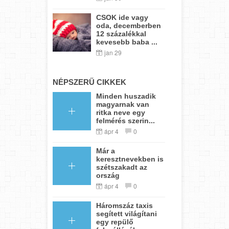
CSOK ide vagy
oda, decemberben
12 százalékkal
kevesebb baba ...
jan 29
NÉPSZERŰ CIKKEK
Minden huszadik
magyarnak van
ritka neve egy
felmérés szerin...
ápr 4
0
Már a
keresztnevekben is
szétszakadt az
ország
ápr 4
0
Háromszáz taxis
segített világítani
egy repülő