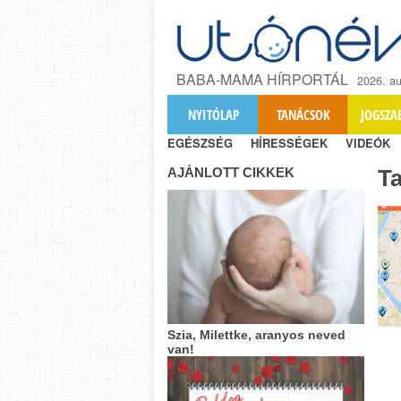
BABA-MAMA HÍRPORTÁL
2026. au
NYITÓLAP
TANÁCSOK
JOGSZA
EGÉSZSÉG
HÍRESSÉGEK
VIDEÓK
AJÁNLOTT CIKKEK
T
Szia, Milettke, aranyos neved
van!