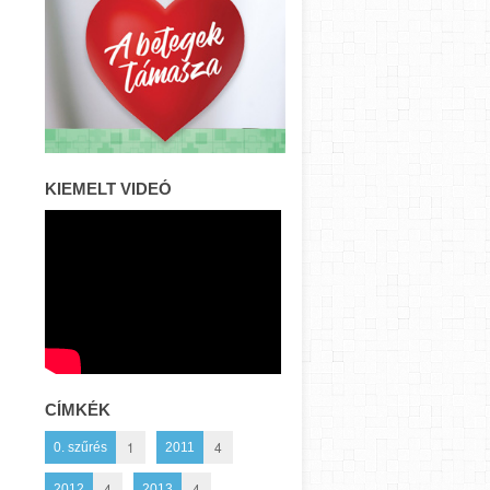
KIEMELT VIDEÓ
CÍMKÉK
1
4
0. szűrés
2011
4
4
2012
2013