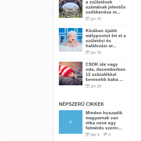
a születések
számának jelentős
csökkenése m...
jan 30
Kínában újabb
mélypontot ért el a
születési és
halálozási ar...
jan 30
CSOK ide vagy
oda, decemberben
12 százalékkal
kevesebb baba ...
jan 29
NÉPSZERŰ CIKKEK
Minden huszadik
magyarnak van
ritka neve egy
felmérés szerin...
ápr 4
0