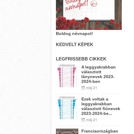
Boldog névnapot!
KEDVELT KÉPEK
LEGFRISSEBB CIKKEK
A leggyakrabban
választott
lánynevek 2023-
2024-ben
máj 21
Ezek voltak a
leggyakrabban
választott fiúnevek
2023-2024-be...
máj 21
Franciaországban