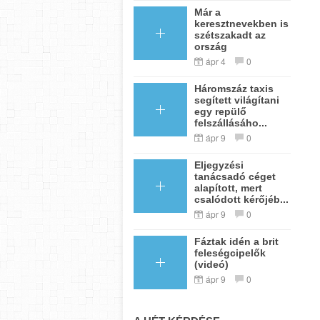
Már a
keresztnevekben is
szétszakadt az
ország
ápr 4
0
Háromszáz taxis
segített világítani
egy repülő
felszállásáho...
ápr 9
0
Eljegyzési
tanácsadó céget
alapított, mert
csalódott kérőjéb...
ápr 9
0
Fáztak idén a brit
feleségcipelők
(videó)
ápr 9
0