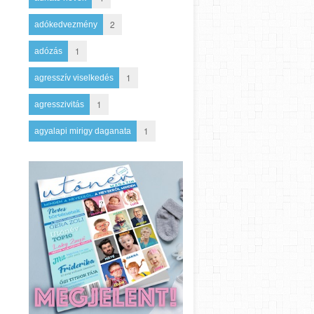
2
adókedvezmény
1
adózás
1
agresszív viselkedés
1
agresszivitás
1
agyalapi mirigy daganata