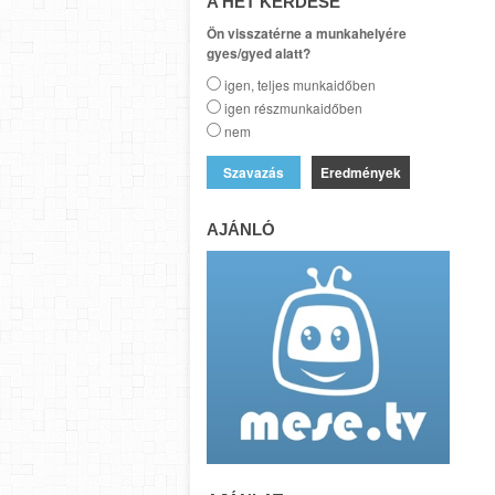
A HÉT KÉRDÉSE
Ön visszatérne a munkahelyére
gyes/gyed alatt?
igen, teljes munkaidőben
igen részmunkaidőben
nem
Eredmények
AJÁNLÓ