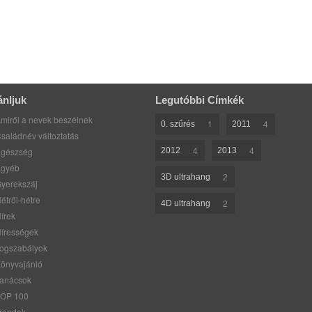
ánljuk
Legutóbbi Címkék
miről a nevek beszélnek
1
4
0. szűrés
2011
saládnév változtatás
4
4
gészség
2012
2013
gyéb
2
3D ultrahang
yerekszáj
étről-hétre
2
4D ultrahang
írek
írességek
ogszabályok
önyvajánló
anácsok
OP 100
rendek