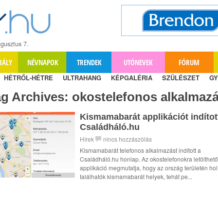
gusztus 7.
BÁLY
NÉVNAPOK
TRENDEK
UTÓNEVEK
FÓRUM
HÉTRŐL-HÉTRE
ULTRAHANG
KÉPGALÉRIA
SZÜLÉSZET
GY
ag Archives:
okostelefonos alkalmaz
Kismamabarát applikációt indítot
Családháló.hu
Hírek
nincs hozzászólás
Kismamabarát telefonos alkalmazást indított a
Családháló.hu honlap. Az okostelefonokra letölthető
applikáció megmutatja, hogy az ország területén hol
találhatók kismamabarát helyek, tehát pe...