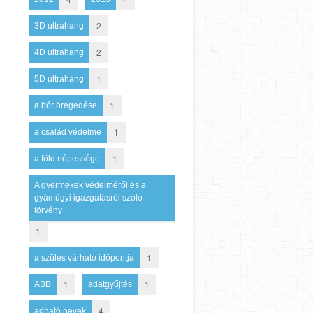
2
3D ultrahang
2
4D ultrahang
1
5D ultrahang
1
a bőr öregedése
1
a család védelme
1
a föld népessége
A gyermekek védelméről és a
gyámügyi igazgatásról szóló
törvény
1
1
a szülés várható időpontja
1
1
ABB
adatgyűjtés
4
adható nevek