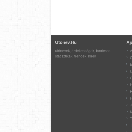
Utonev.hu
Aj
utónevek, érdekességek, tanácsok,
A
statisztikák, trendek, hírek
C
E
E
G
H
H
H
J
K
T
T
T