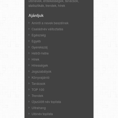
utónevek, érdekességek, tanácsok,
statisztikák, trendek, hírek
Ajánljuk
Amiről a nevek beszélnek
Családnév változtatás
Egészség
Egyéb
Gyerekszáj
Hétről-hétre
Hírek
Hírességek
Jogszabályok
Könyvajánló
Tanácsok
TOP 100
Trendek
Újszülött név toplista
Ultrahang
Utónév toplista