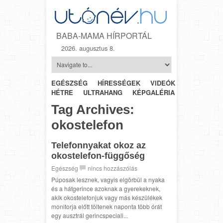
BABA-MAMA HÍRPORTÁL
2026. augusztus 8.
EGÉSZSÉG
HÍRESSÉGEK
VIDEÓK
HÉTRŐL-
HÉTRE
ULTRAHANG
KÉPGALÉRIA
SZÜLÉSZET
Tag Archives:
okostelefon
Telefonnyakat okoz az
okostelefon-függőség
Egészség
nincs hozzászólás
Púposak lesznek, vagyis elgörbül a nyaka
és a hátgerince azoknak a gyerekeknek,
akik okostelefonjuk vagy más készülékek
monitorja előtt töltenek naponta több órát
egy ausztrál gerincspeciali...