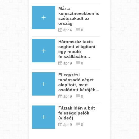
Már a
keresztnevekben is
szétszakadt az
ország
ápr 4
0
Háromszáz taxis
segített világítani
egy repülő
felszállásáho...
ápr 9
0
Eljegyzési
tanácsadó céget
alapított, mert
csalódott kérőjéb...
ápr 9
0
Fáztak idén a brit
feleségcipelők
(videó)
ápr 9
0