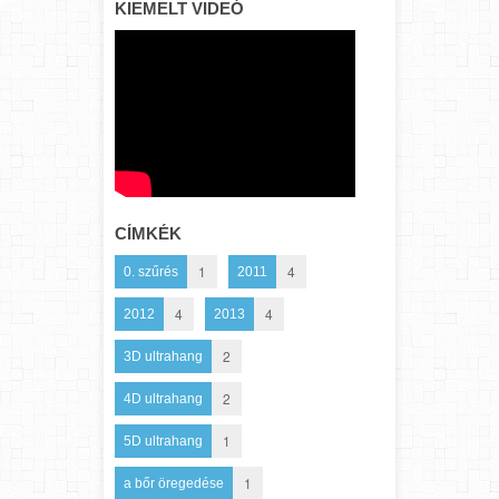
KIEMELT VIDEÓ
CÍMKÉK
1
4
0. szűrés
2011
4
4
2012
2013
2
3D ultrahang
2
4D ultrahang
1
5D ultrahang
1
a bőr öregedése