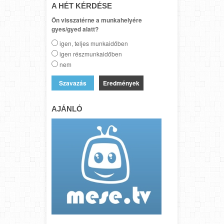
A HÉT KÉRDÉSE
Ön visszatérne a munkahelyére
gyes/gyed alatt?
igen, teljes munkaidőben
igen részmunkaidőben
nem
Eredmények
AJÁNLÓ