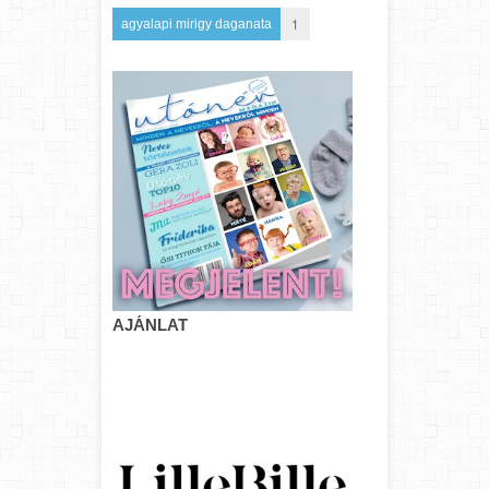
1
agyalapi mirigy daganata
AJÁNLAT