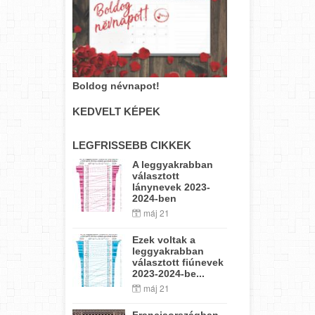
Boldog névnapot!
KEDVELT KÉPEK
LEGFRISSEBB CIKKEK
A leggyakrabban
választott
lánynevek 2023-
2024-ben
máj 21
Ezek voltak a
leggyakrabban
választott fiúnevek
2023-2024-be...
máj 21
Franciaországban