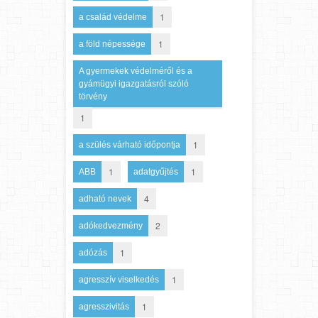
1
a család védelme
1
a föld népessége
A gyermekek védelméről és a
gyámügyi igazgatásról szóló
törvény
1
1
a szülés várható időpontja
1
1
ABB
adatgyűjtés
4
adható nevek
2
adókedvezmény
1
adózás
1
agresszív viselkedés
1
agresszivitás