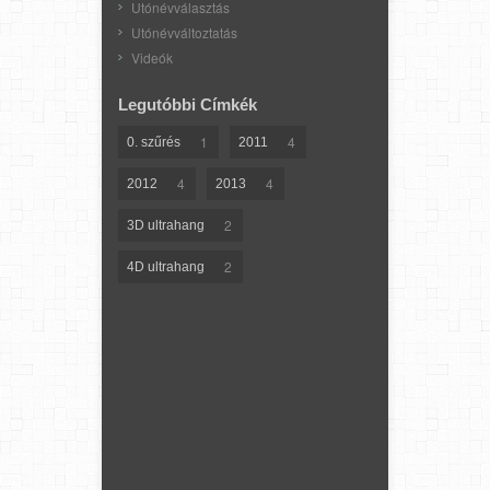
Utónévválasztás
Utónévváltoztatás
Videók
Legutóbbi Címkék
1
4
0. szűrés
2011
4
4
2012
2013
2
3D ultrahang
2
4D ultrahang