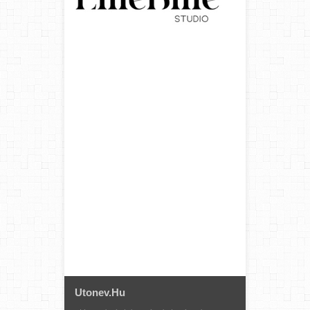
Utonev.hu