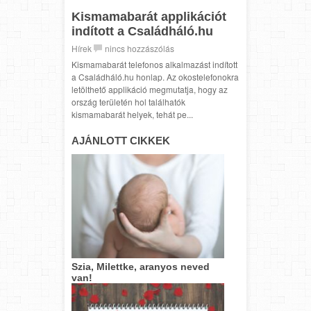
Kismamabarát applikációt
indított a Családháló.hu
Hírek
nincs hozzászólás
Kismamabarát telefonos alkalmazást indított
a Családháló.hu honlap. Az okostelefonokra
letölthető applikáció megmutatja, hogy az
ország területén hol találhatók
kismamabarát helyek, tehát pe...
AJÁNLOTT CIKKEK
Szia, Milettke, aranyos neved
van!