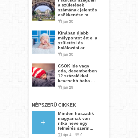
a születések
számának jelentős
csökkenése m...
jan 30
Kínában újabb
mélypontot ért el a
születési és
halálozási ar...
jan 30
CSOK ide vagy
oda, decemberben
12 százalékkal
kevesebb baba ...
jan 29
NÉPSZERŰ CIKKEK
Minden huszadik
magyarnak van
ritka neve egy
felmérés szerin...
ápr 4
0