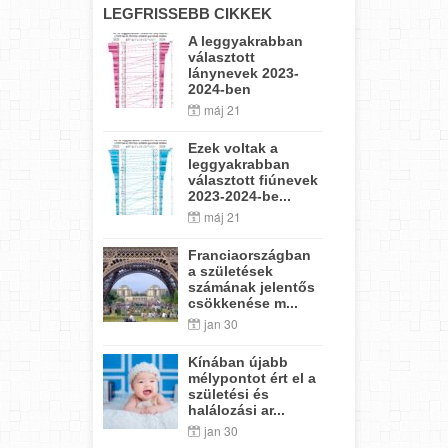
LEGFRISSEBB CIKKEK
A leggyakrabban
választott
lánynevek 2023-
2024-ben
máj 21
Ezek voltak a
leggyakrabban
választott fiúnevek
2023-2024-be...
máj 21
Franciaországban
a születések
számának jelentős
csökkenése m...
jan 30
Kínában újabb
mélypontot ért el a
születési és
halálozási ar...
jan 30