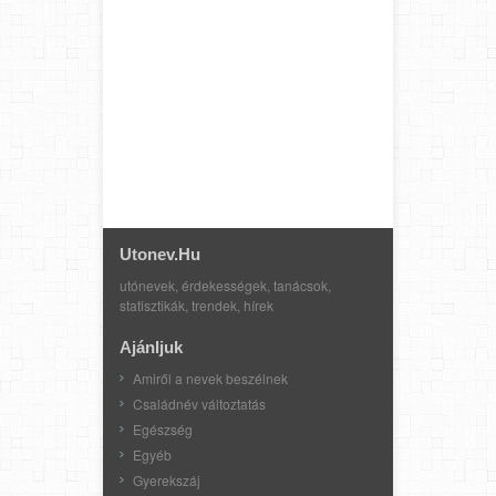
Utonev.hu
utónevek, érdekességek, tanácsok,
statisztikák, trendek, hírek
Ajánljuk
Amiről a nevek beszélnek
Családnév változtatás
Egészség
Egyéb
Gyerekszáj