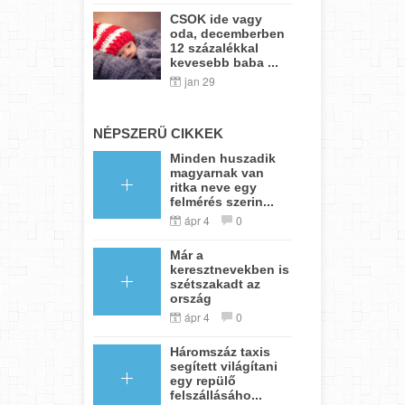
CSOK ide vagy
oda, decemberben
12 százalékkal
kevesebb baba ...
jan 29
NÉPSZERŰ CIKKEK
Minden huszadik
magyarnak van
ritka neve egy
felmérés szerin...
ápr 4
0
Már a
keresztnevekben is
szétszakadt az
ország
ápr 4
0
Háromszáz taxis
segített világítani
egy repülő
felszállásáho...