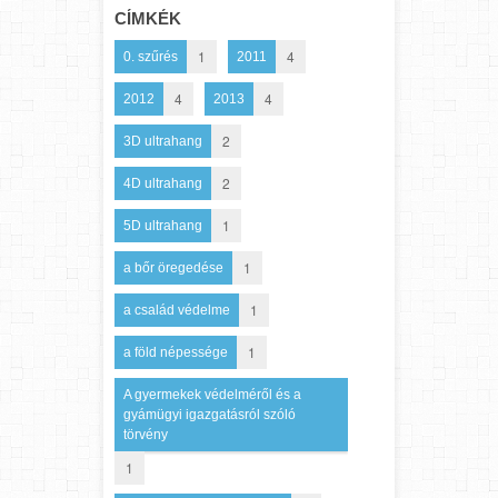
CÍMKÉK
1
4
0. szűrés
2011
4
4
2012
2013
2
3D ultrahang
2
4D ultrahang
1
5D ultrahang
1
a bőr öregedése
1
a család védelme
1
a föld népessége
A gyermekek védelméről és a
gyámügyi igazgatásról szóló
törvény
1