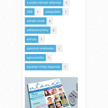
1
a szülés várható időpontja
1
1
ABB
adatgyűjtés
4
adható nevek
2
adókedvezmény
1
adózás
1
agresszív viselkedés
1
agresszivitás
1
agyalapi mirigy daganata