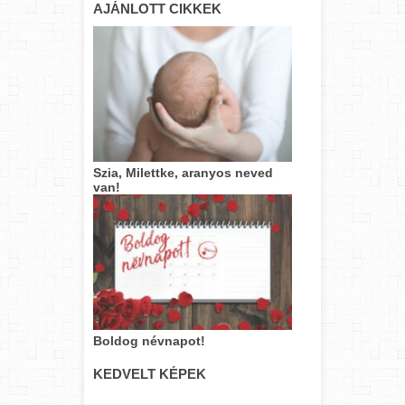
AJÁNLOTT CIKKEK
Szia, Milettke, aranyos neved
van!
Boldog névnapot!
KEDVELT KÉPEK