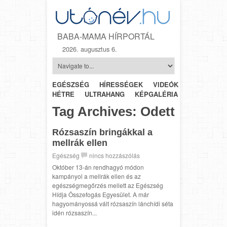
BABA-MAMA HÍRPORTÁL
2026. augusztus 6.
EGÉSZSÉG
HÍRESSÉGEK
VIDEÓK
HÉTRŐL-
HÉTRE
ULTRAHANG
KÉPGALÉRIA
SZÜLÉSZET
Tag Archives:
Odett
Rózsaszín bringákkal a
mellrák ellen
Egészség
nincs hozzászólás
Október 13-án rendhagyó módon
kampányol a mellrák ellen és az
egészségmegőrzés mellett az Egészség
Hídja Összefogás Egyesület. A már
hagyományossá vált rózsaszín lánchídi séta
idén rózsaszín...