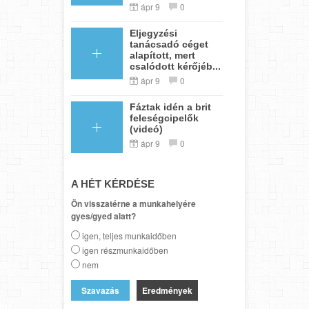
ápr 9
0
Eljegyzési
tanácsadó céget
alapított, mert
csalódott kérőjéb...
ápr 9
0
Fáztak idén a brit
feleségcipelők
(videó)
ápr 9
0
A HÉT KÉRDÉSE
Ön visszatérne a munkahelyére
gyes/gyed alatt?
igen, teljes munkaidőben
igen részmunkaidőben
nem
Eredmények