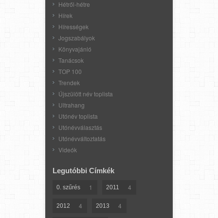
Hétről-hétre
Hírek
Hírességek
Jogszabályok
Könyvajánló
Tanácsok
TOP 100
Trendek
Újszülött név toplista
Ultrahang
Utónév toplista
Utónévválasztás
Utónévváltoztatás
Videók
Legutóbbi Címkék
1
4
0. szűrés
2011
4
4
2012
2013