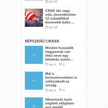
jan 30
CSOK ide vagy
oda, decemberben
12 százalékkal
kevesebb baba ...
jan 29
NÉPSZERŰ CIKKEK
Minden huszadik
magyarnak van
ritka neve egy
felmérés szerin...
ápr 4
0
Már a
keresztnevekben is
szétszakadt az
ország
ápr 4
0
Háromszáz taxis
segített világítani
egy repülő