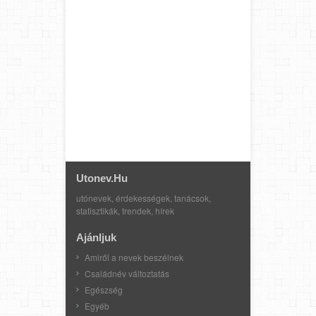
Utonev.hu
utónevek, érdekességek, tanácsok,
statisztikák, trendek, hírek
Ajánljuk
Amiről a nevek beszélnek
Családnév változtatás
Egészség
Egyéb