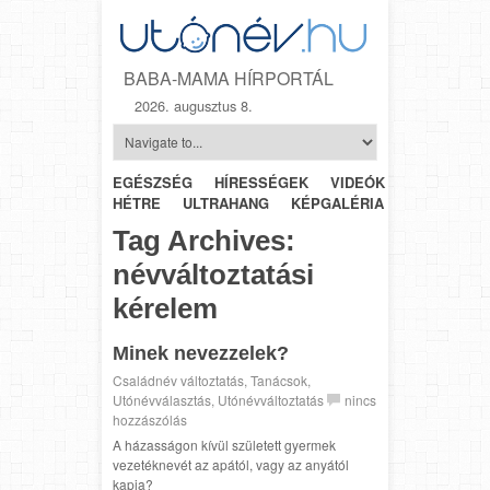
BABA-MAMA HÍRPORTÁL
2026. augusztus 8.
EGÉSZSÉG
HÍRESSÉGEK
VIDEÓK
HÉTRŐL-
HÉTRE
ULTRAHANG
KÉPGALÉRIA
SZÜLÉSZET
Tag Archives:
névváltoztatási
kérelem
Minek nevezzelek?
Családnév változtatás
,
Tanácsok
,
Utónévválasztás
,
Utónévváltoztatás
nincs
hozzászólás
A házasságon kívül született gyermek
vezetéknevét az apától, vagy az anyától
kapja?