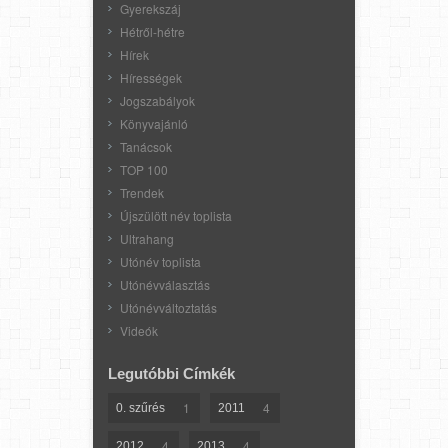
Gyerekszáj
Hétről-hétre
Hírek
Hírességek
Jogszabályok
Könyvajánló
Tanácsok
TOP 100
Trendek
Újszülött név toplista
Ultrahang
Utónév toplista
Utónévválasztás
Utónévváltoztatás
Videók
Legutóbbi Címkék
1
4
0. szűrés
2011
4
4
2012
2013