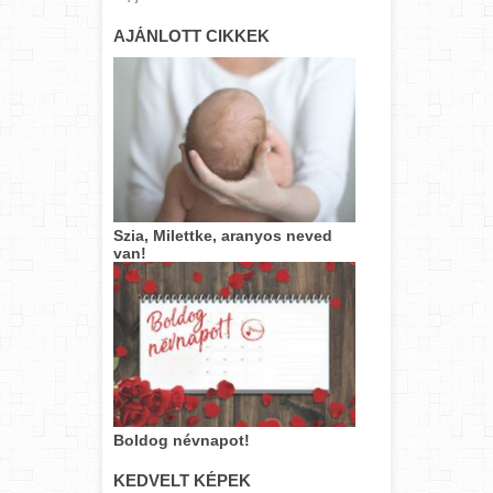
AJÁNLOTT CIKKEK
Szia, Milettke, aranyos neved
van!
Boldog névnapot!
KEDVELT KÉPEK