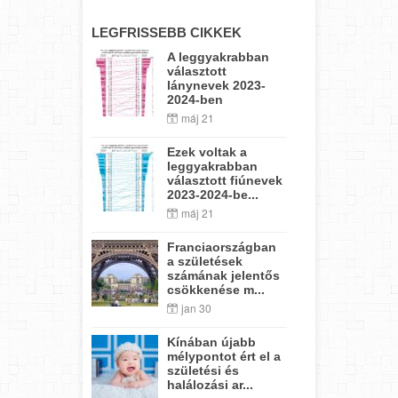
LEGFRISSEBB CIKKEK
A leggyakrabban
választott
lánynevek 2023-
2024-ben
máj 21
Ezek voltak a
leggyakrabban
választott fiúnevek
2023-2024-be...
máj 21
Franciaországban
a születések
számának jelentős
csökkenése m...
jan 30
Kínában újabb
mélypontot ért el a
születési és
halálozási ar...