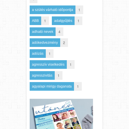
1
a szülés várható időpontja
1
1
ABB
adatgyűjtés
4
adható nevek
2
adókedvezmény
1
adózás
1
agresszív viselkedés
1
agresszivitás
1
agyalapi mirigy daganata