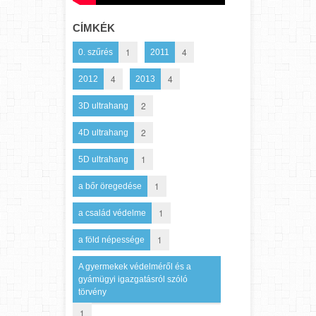
CÍMKÉK
1
4
0. szűrés
2011
4
4
2012
2013
2
3D ultrahang
2
4D ultrahang
1
5D ultrahang
1
a bőr öregedése
1
a család védelme
1
a föld népessége
A gyermekek védelméről és a
gyámügyi igazgatásról szóló
törvény
1