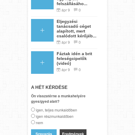
felszállásáho...
ápr 9
0
Eljegyzési
tanácsadó céget
alapított, mert
csalódott kérőjéb...
ápr 9
0
Fáztak idén a brit
feleségcipelők
(videó)
ápr 9
0
A HÉT KÉRDÉSE
Ön visszatérne a munkahelyére
gyes/gyed alatt?
igen, teljes munkaidőben
igen részmunkaidőben
nem
Eredmények