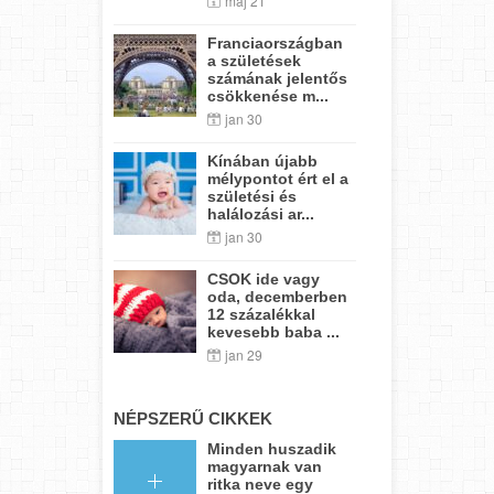
máj 21
Franciaországban
a születések
számának jelentős
csökkenése m...
jan 30
Kínában újabb
mélypontot ért el a
születési és
halálozási ar...
jan 30
CSOK ide vagy
oda, decemberben
12 százalékkal
kevesebb baba ...
jan 29
NÉPSZERŰ CIKKEK
Minden huszadik
magyarnak van
ritka neve egy