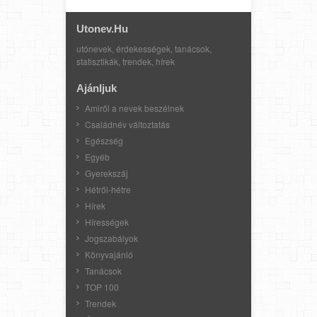
Utonev.hu
utónevek, érdekességek, tanácsok,
statisztikák, trendek, hírek
Ajánljuk
Amiről a nevek beszélnek
Családnév változtatás
Egészség
Egyéb
Gyerekszáj
Hétről-hétre
Hírek
Hírességek
Jogszabályok
Könyvajánló
Tanácsok
TOP 100
Trendek