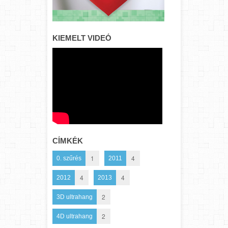
KIEMELT VIDEÓ
CÍMKÉK
1
4
0. szűrés
2011
4
4
2012
2013
2
3D ultrahang
2
4D ultrahang