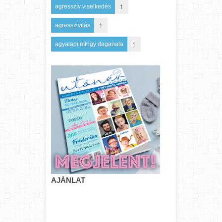
1
agresszív viselkedés
1
agresszivitás
1
agyalapi mirigy daganata
AJÁNLAT