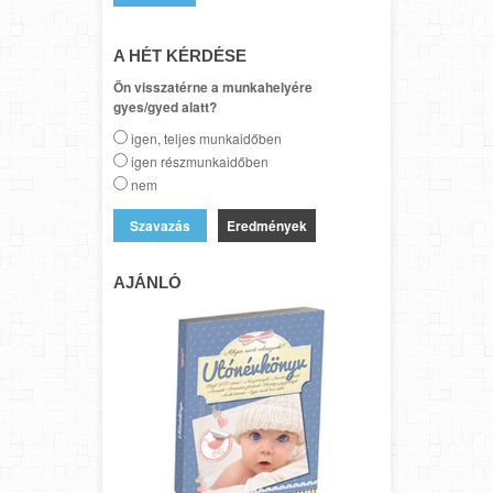
A HÉT KÉRDÉSE
Ön visszatérne a munkahelyére
gyes/gyed alatt?
igen, teljes munkaidőben
igen részmunkaidőben
nem
Eredmények
AJÁNLÓ