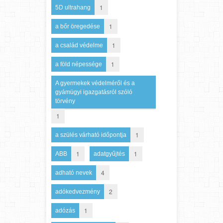
1
5D ultrahang
1
a bőr öregedése
1
a család védelme
1
a föld népessége
A gyermekek védelméről és a
gyámügyi igazgatásról szóló
törvény
1
1
a szülés várható időpontja
1
1
ABB
adatgyűjtés
4
adható nevek
2
adókedvezmény
1
adózás