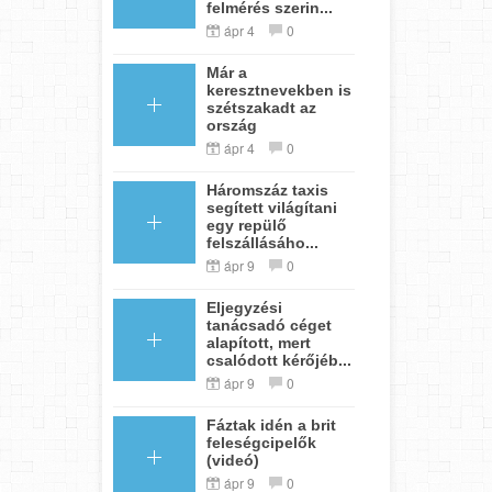
felmérés szerin...
ápr 4
0
Már a
keresztnevekben is
szétszakadt az
ország
ápr 4
0
Háromszáz taxis
segített világítani
egy repülő
felszállásáho...
ápr 9
0
Eljegyzési
tanácsadó céget
alapított, mert
csalódott kérőjéb...
ápr 9
0
Fáztak idén a brit
feleségcipelők
(videó)
ápr 9
0