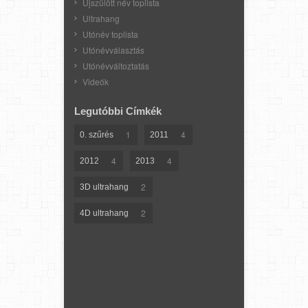
Újszülött név toplista
Ultrahang
Utónév toplista
Utónévválasztás
Utónévváltoztatás
Videók
Legutóbbi Címkék
1
4
0. szűrés
2011
4
4
2012
2013
2
3D ultrahang
2
4D ultrahang