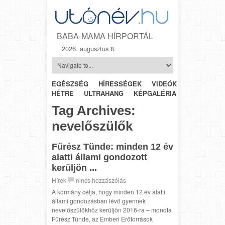
BABA-MAMA HÍRPORTÁL
2026. augusztus 8.
EGÉSZSÉG
HÍRESSÉGEK
VIDEÓK
HÉTRŐL-
HÉTRE
ULTRAHANG
KÉPGALÉRIA
SZÜLÉSZET
Tag Archives:
nevelőszülők
Fűrész Tünde: minden 12 év
alatti állami gondozott
kerüljön ...
Hírek
nincs hozzászólás
A kormány célja, hogy minden 12 év alatti
állami gondozásban lévő gyermek
nevelőszülőkhöz kerüljön 2016-ra – mondta
Fűrész Tünde, az Emberi Erőforrások