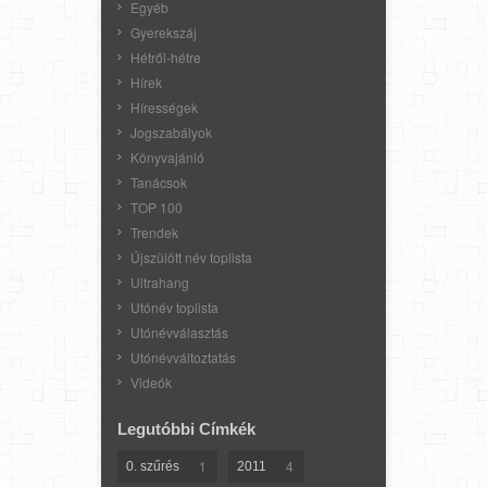
Egyéb
Gyerekszáj
Hétről-hétre
Hírek
Hírességek
Jogszabályok
Könyvajánló
Tanácsok
TOP 100
Trendek
Újszülött név toplista
Ultrahang
Utónév toplista
Utónévválasztás
Utónévváltoztatás
Videók
Legutóbbi Címkék
1
4
0. szűrés
2011