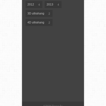
4
4
2012
2013
2
3D ultrahang
2
4D ultrahang
©2019 Utonev.hu