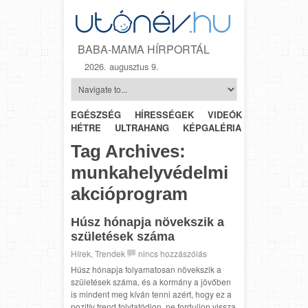
BABA-MAMA HÍRPORTÁL
2026. augusztus 9.
EGÉSZSÉG
HÍRESSÉGEK
VIDEÓK
HÉTRŐL-
HÉTRE
ULTRAHANG
KÉPGALÉRIA
SZÜLÉSZET
Tag Archives:
munkahelyvédelmi
akcióprogram
Húsz hónapja növekszik a
születések száma
Hírek
,
Trendek
nincs hozzászólás
Húsz hónapja folyamatosan növekszik a
születések száma, és a kormány a jövőben
is mindent meg kíván tenni azért, hogy ez a
pozitív trend folytatódjon, ne forduljon vissza