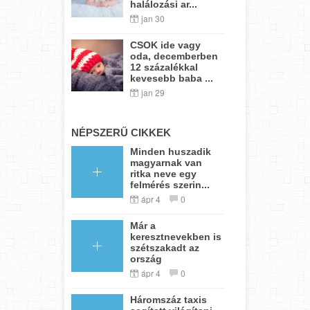
halálozási ar...
jan 30
CSOK ide vagy
oda, decemberben
12 százalékkal
kevesebb baba ...
jan 29
NÉPSZERŰ CIKKEK
Minden huszadik
magyarnak van
ritka neve egy
felmérés szerin...
ápr 4
0
Már a
keresztnevekben is
szétszakadt az
ország
ápr 4
0
Háromszáz taxis