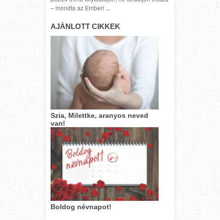
– mondta az Emberi ...
AJÁNLOTT CIKKEK
Szia, Milettke, aranyos neved
van!
Boldog névnapot!