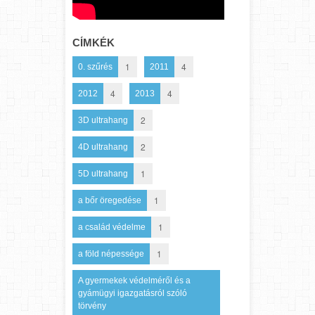
CÍMKÉK
1
4
0. szűrés
2011
4
4
2012
2013
2
3D ultrahang
2
4D ultrahang
1
5D ultrahang
1
a bőr öregedése
1
a család védelme
1
a föld népessége
A gyermekek védelméről és a
gyámügyi igazgatásról szóló
törvény