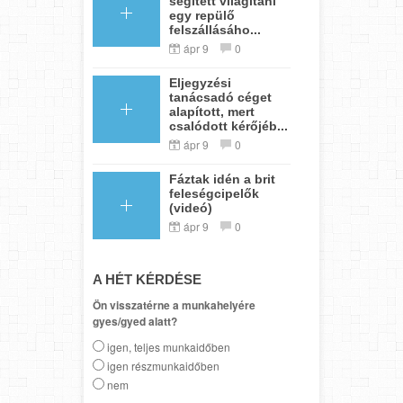
segített világítani
egy repülő
felszállásáho...
ápr 9
0
Eljegyzési
tanácsadó céget
alapított, mert
csalódott kérőjéb...
ápr 9
0
Fáztak idén a brit
feleségcipelők
(videó)
ápr 9
0
A HÉT KÉRDÉSE
Ön visszatérne a munkahelyére
gyes/gyed alatt?
igen, teljes munkaidőben
igen részmunkaidőben
nem