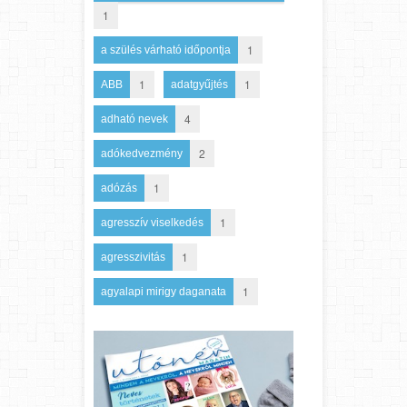
1
1
a szülés várható időpontja
1
1
ABB
adatgyűjtés
4
adható nevek
2
adókedvezmény
1
adózás
1
agresszív viselkedés
1
agresszivitás
1
agyalapi mirigy daganata