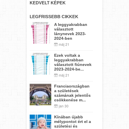
KEDVELT KÉPEK
LEGFRISSEBB CIKKEK
A leggyakrabban
választott
lánynevek 2023-
2024-ben
máj 21
Ezek voltak a
leggyakrabban
választott fiúnevek
2023-2024-be...
máj 21
Franciaországban
a születések
számának jelentős
csökkenése m...
jan 30
Kínában újabb
mélypontot ért el a
születési és