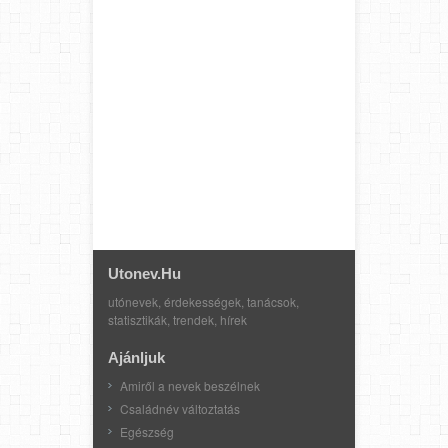
Utonev.hu
utónevek, érdekességek, tanácsok,
statisztikák, trendek, hírek
Ajánljuk
Amiről a nevek beszélnek
Családnév változtatás
Egészség