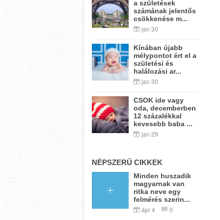
a születések
számának jelentős
csökkenése m...
jan 30
Kínában újabb
mélypontot ért el a
születési és
halálozási ar...
jan 30
CSOK ide vagy
oda, decemberben
12 százalékkal
kevesebb baba ...
jan 29
NÉPSZERŰ CIKKEK
Minden huszadik
magyarnak van
ritka neve egy
felmérés szerin...
ápr 4
0