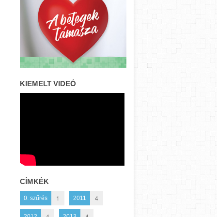
KIEMELT VIDEÓ
CÍMKÉK
1
4
0. szűrés
2011
4
4
2012
2013