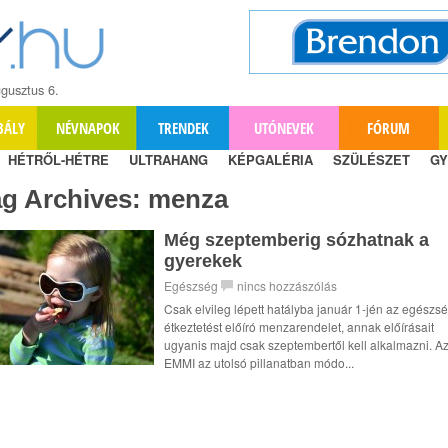
gusztus 6.
BÁLY
NÉVNAPOK
TRENDEK
UTÓNEVEK
FÓRUM
HÉTRŐL-HÉTRE
ULTRAHANG
KÉPGALÉRIA
SZÜLÉSZET
GY
ag Archives:
menza
Még szeptemberig sózhatnak a
gyerekek
Egészség
nincs hozzászólás
Csak elvileg lépett hatályba január 1-jén az egészs
étkeztetést előíró menzarendelet, annak előírásait
ugyanis majd csak szeptembertől kell alkalmazni. A
EMMI az utolsó pillanatban módo...