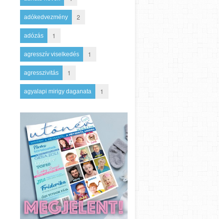
2
adókedvezmény
1
adózás
1
agresszív viselkedés
1
agresszivitás
1
agyalapi mirigy daganata