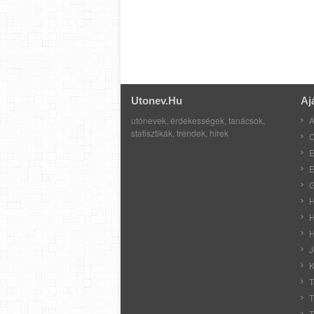
Utonev.hu
Aj
utónevek, érdekességek, tanácsok,
A
statisztikák, trendek, hírek
C
E
E
G
H
H
H
J
K
T
T
T