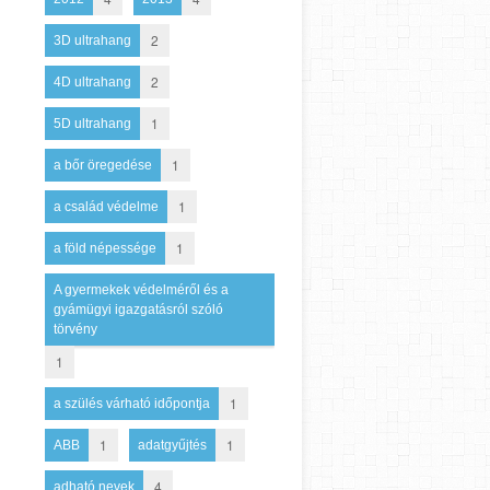
2
3D ultrahang
2
4D ultrahang
1
5D ultrahang
1
a bőr öregedése
1
a család védelme
1
a föld népessége
A gyermekek védelméről és a
gyámügyi igazgatásról szóló
törvény
1
1
a szülés várható időpontja
1
1
ABB
adatgyűjtés
4
adható nevek