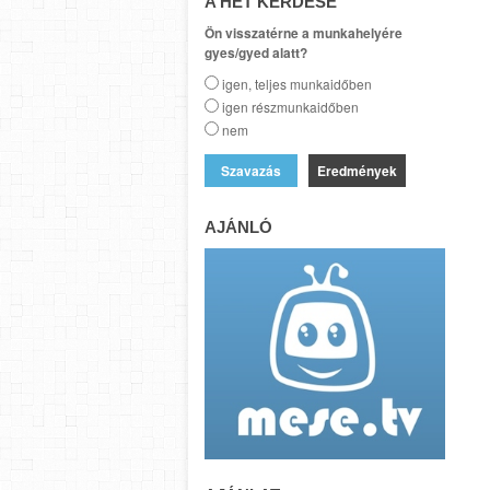
A HÉT KÉRDÉSE
Ön visszatérne a munkahelyére
gyes/gyed alatt?
igen, teljes munkaidőben
igen részmunkaidőben
nem
Eredmények
AJÁNLÓ