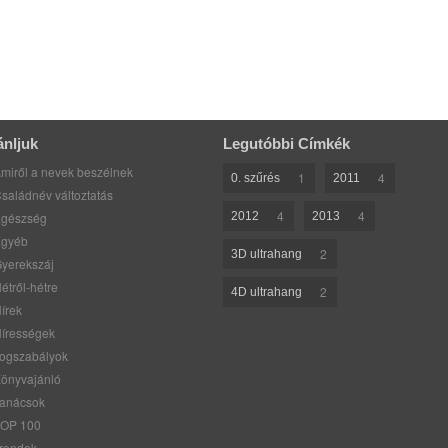
ánljuk
Legutóbbi Címkék
miről a nevek beszélnek
1
4
0. szűrés
2011
saládnév változtatás
4
4
gészség
2012
2013
gyéb
2
3D ultrahang
yerekszáj
étről-hétre
2
4D ultrahang
írek
írességek
ogszabályok
önyvajánló
anácsok
OP 100
rendek