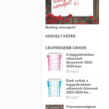
Boldog névnapot!
KEDVELT KÉPEK
LEGFRISSEBB CIKKEK
A leggyakrabban
választott
lánynevek 2023-
2024-ben
máj 21
Ezek voltak a
leggyakrabban
választott fiúnevek
2023-2024-be...
máj 21
Franciaországban