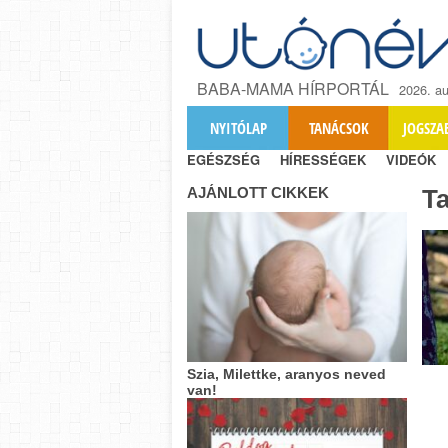
BABA-MAMA HÍRPORTÁL
2026. au
NYITÓLAP
TANÁCSOK
JOGSZA
EGÉSZSÉG
HÍRESSÉGEK
VIDEÓK
AJÁNLOTT CIKKEK
T
Szia, Milettke, aranyos neved
van!