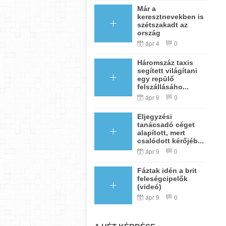
Már a
keresztnevekben is
szétszakadt az
ország
ápr 4
0
Háromszáz taxis
segített világítani
egy repülő
felszállásáho...
ápr 9
0
Eljegyzési
tanácsadó céget
alapított, mert
csalódott kérőjéb...
ápr 9
0
Fáztak idén a brit
feleségcipelők
(videó)
ápr 9
0