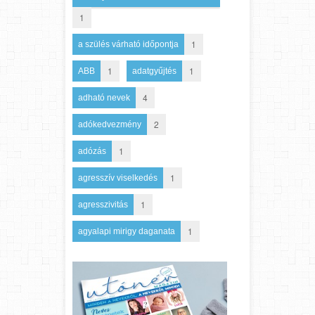
1
1
a szülés várható időpontja
1
1
ABB
adatgyűjtés
4
adható nevek
2
adókedvezmény
1
adózás
1
agresszív viselkedés
1
agresszivitás
1
agyalapi mirigy daganata