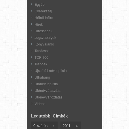
Egyéb
Gyerekszáj
Hétről-hétre
Hírek
Hírességek
Jogszabályok
Könyvajánló
Tanácsok
TOP 100
Trendek
Újszülött név toplista
Ultrahang
Utónév toplista
Utónévválasztás
Utónévváltoztatás
Videók
Legutóbbi Címkék
1
4
0. szűrés
2011