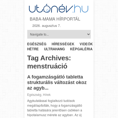
BABA-MAMA HÍRPORTÁL
2026. augusztus 7.
EGÉSZSÉG
HÍRESSÉGEK
VIDEÓK
HÉTRŐL-
HÉTRE
ULTRAHANG
KÉPGALÉRIA
SZÜLÉSZET
Tag Archives:
menstruáció
A fogamzásgátló tabletta
strukturális változást okoz
az agyb...
Egészség
,
Hírek
Agykutatással foglalkozó tudósok
megállapították, hogy a fogamzásgátló
tabletta hatására jelentősen csökken a
hipotalamusz mérete az agyban. Az új