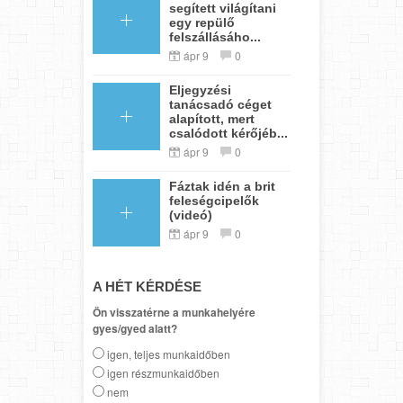
segített világítani
egy repülő
felszállásáho...
ápr 9
0
Eljegyzési
tanácsadó céget
alapított, mert
csalódott kérőjéb...
ápr 9
0
Fáztak idén a brit
feleségcipelők
(videó)
ápr 9
0
A HÉT KÉRDÉSE
Ön visszatérne a munkahelyére
gyes/gyed alatt?
igen, teljes munkaidőben
igen részmunkaidőben
nem