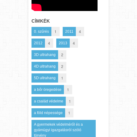
CÍMKÉK
1
4
0. szűrés
2011
4
4
2012
2013
2
3D ultrahang
2
4D ultrahang
1
5D ultrahang
1
a bőr öregedése
1
a család védelme
1
a föld népessége
A gyermekek védelméről és a
gyámügyi igazgatásról szóló
törvény