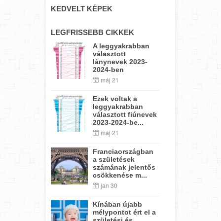
KEDVELT KÉPEK
LEGFRISSEBB CIKKEK
A leggyakrabban
választott
lánynevek 2023-
2024-ben
máj 21
Ezek voltak a
leggyakrabban
választott fiúnevek
2023-2024-be...
máj 21
Franciaországban
a születések
számának jelentős
csökkenése m...
jan 30
Kínában újabb
mélypontot ért el a
születési és