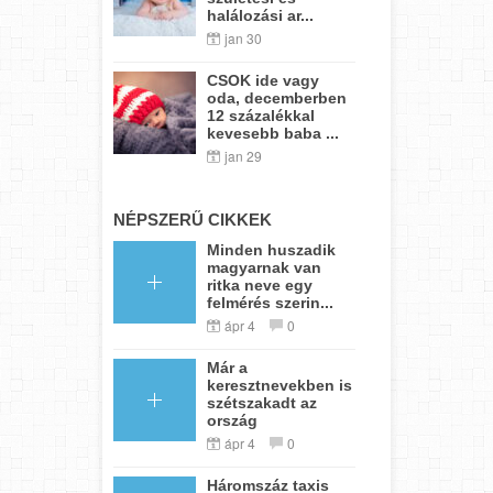
halálozási ar...
jan 30
CSOK ide vagy
oda, decemberben
12 százalékkal
kevesebb baba ...
jan 29
NÉPSZERŰ CIKKEK
Minden huszadik
magyarnak van
ritka neve egy
felmérés szerin...
ápr 4
0
Már a
keresztnevekben is
szétszakadt az
ország
ápr 4
0
Háromszáz taxis