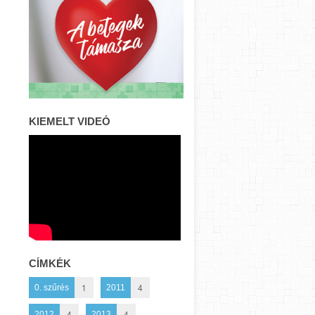
KIEMELT VIDEÓ
CÍMKÉK
1
4
0. szűrés
2011
4
4
2012
2013