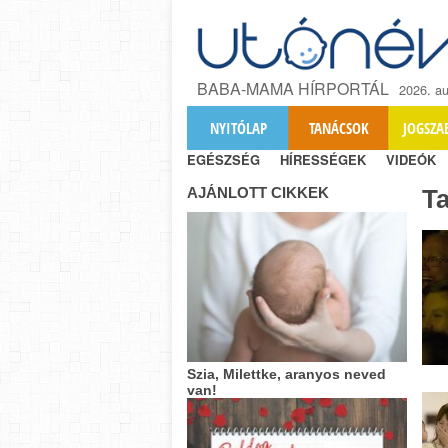
BABA-MAMA HÍRPORTÁL
2026. au
NYITÓLAP
TANÁCSOK
JOGSZA
EGÉSZSÉG
HÍRESSÉGEK
VIDEÓK
AJÁNLOTT CIKKEK
T
Szia, Milettke, aranyos neved
van!