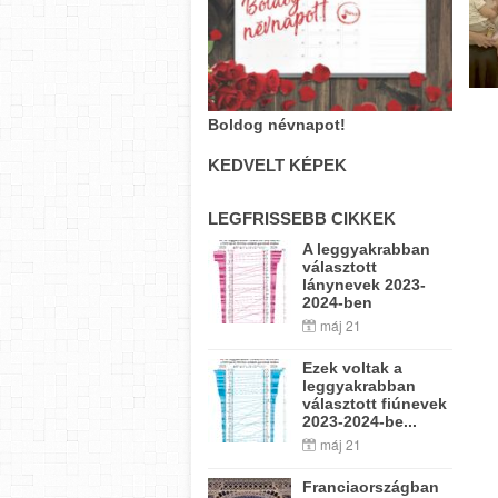
Boldog névnapot!
KEDVELT KÉPEK
LEGFRISSEBB CIKKEK
A leggyakrabban
választott
lánynevek 2023-
2024-ben
máj 21
Ezek voltak a
leggyakrabban
választott fiúnevek
2023-2024-be...
máj 21
Franciaországban