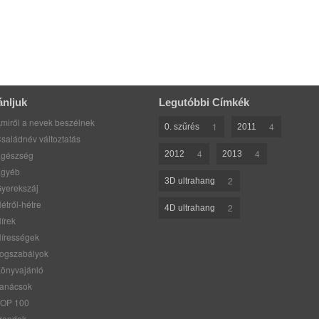
ánljuk
Legutóbbi Címkék
miről a nevek beszélnek
1
4
0. szűrés
2011
saládnév változtatás
4
4
gészség
2012
2013
gyéb
2
3D ultrahang
yerekszáj
étről-hétre
2
4D ultrahang
írek
írességek
ogszabályok
önyvajánló
anácsok
OP 100
rendek