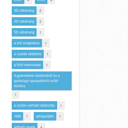
2
3D ultrahang
2
4D ultrahang
1
5D ultrahang
1
a bőr öregedése
1
a család védelme
1
a föld népessége
A gyermekek védelméről és a
gyámügyi igazgatásról szóló
törvény
1
1
a szülés várható időpontja
1
1
ABB
adatgyűjtés
4
adható nevek