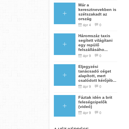
Már a
keresztnevekben is
szétszakadt az
ország
ápr 4
0
Háromszáz taxis
segített világítani
egy repülő
felszállásáho...
ápr 9
0
Eljegyzési
tanácsadó céget
alapított, mert
csalódott kérőjéb...
ápr 9
0
Fáztak idén a brit
feleségcipelők
(videó)
ápr 9
0