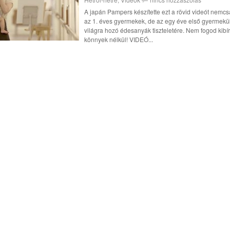
A japán Pampers készítette ezt a rövid videót nemcs
az 1. éves gyermekek, de az egy éve első gyermekü
világra hozó édesanyák tiszteletére. Nem fogod kibír
könnyek nélkül! VIDEÓ...