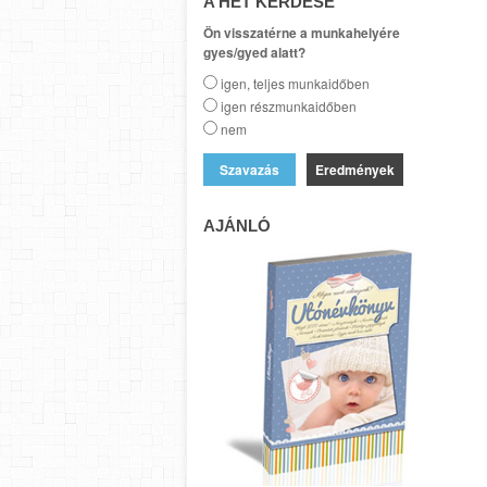
A HÉT KÉRDÉSE
Ön visszatérne a munkahelyére
gyes/gyed alatt?
igen, teljes munkaidőben
igen részmunkaidőben
nem
Eredmények
AJÁNLÓ