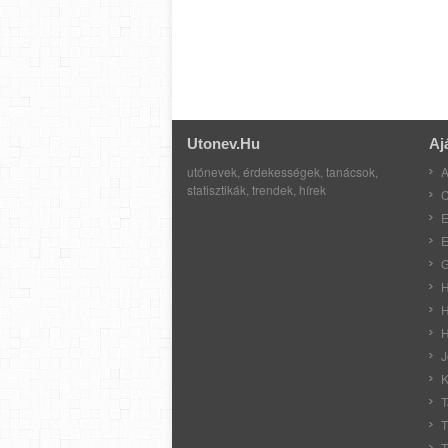
Utonev.hu
Aj
utónevek, érdekességek, tanácsok,
A
statisztikák, trendek, hírek
C
E
E
G
H
H
H
J
K
T
T
T