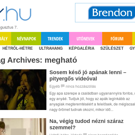
gusztus 7.
BÁLY
NÉVNAPOK
TRENDEK
UTÓNEVEK
FÓRUM
HÉTRŐL-HÉTRE
ULTRAHANG
KÉPGALÉRIA
SZÜLÉSZET
GY
ag Archives:
megható
Sosem késő jó apának lenni –
pityergős videóval
Egyéb
nincs hozzászólás
Egy apa szerepe a családban ugyanannyira fontos, 
egy anyáé. Tudjuk jól, hogy az apák leginkább az
anyagiak megteremtéséért a felelősek, de mégiscsa
nagy örömet tudnak okozni, mikor idő...
Na, végig tudod nézni száraz
szemmel?
Hétről-hétre
,
Videók
nincs hozzászólás