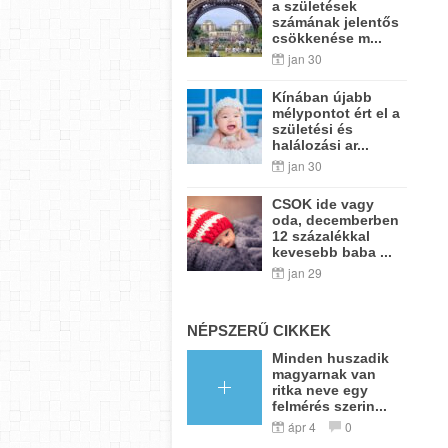
a születések
számának jelentős
csökkenése m...
jan 30
Kínában újabb
mélypontot ért el a
születési és
halálozási ar...
jan 30
CSOK ide vagy
oda, decemberben
12 százalékkal
kevesebb baba ...
jan 29
NÉPSZERŰ CIKKEK
Minden huszadik
magyarnak van
ritka neve egy
felmérés szerin...
ápr 4
0