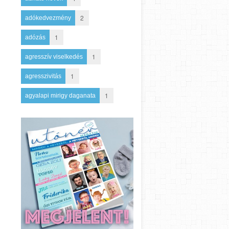
2
adókedvezmény
1
adózás
1
agresszív viselkedés
1
agresszivitás
1
agyalapi mirigy daganata