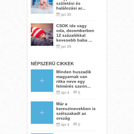
születési és
halálozási ar...
jan 30
CSOK ide vagy
oda, decemberben
12 százalékkal
kevesebb baba ...
jan 29
NÉPSZERŰ CIKKEK
Minden huszadik
magyarnak van
ritka neve egy
felmérés szerin...
ápr 4
0
Már a
keresztnevekben is
szétszakadt az
ország
ápr 4
0