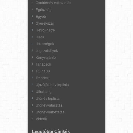
Családnév változtatás
Egészség
Egyéb
Gyerekszáj
Hétről-hétre
Hírek
Hírességek
Jogszabályok
Könyvajánló
Tanácsok
TOP 100
Trendek
Újszülött név toplista
Ultrahang
Utónév toplista
Utónévválasztás
Utónévváltoztatás
Videók
Legutóbbi Címkék