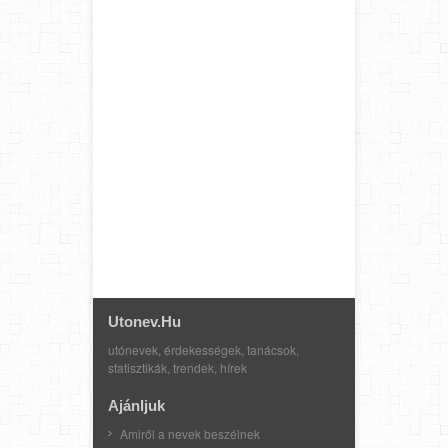
Utonev.hu
utónevek, érdekességek, tanácsok,
statisztikák, trendek, hírek
Ajánljuk
Amiről a nevek beszélnek