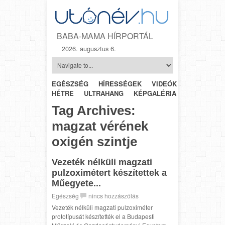
BABA-MAMA HÍRPORTÁL
2026. augusztus 6.
EGÉSZSÉG
HÍRESSÉGEK
VIDEÓK
HÉTRŐL-
HÉTRE
ULTRAHANG
KÉPGALÉRIA
SZÜLÉSZET
Tag Archives:
magzat vérének
oxigén szintje
Vezeték nélküli magzati
pulzoximétert készítettek a
Műegyete...
Egészség
nincs hozzászólás
Vezeték nélküli magzati pulzoximéter
prototípusát készítették el a Budapesti