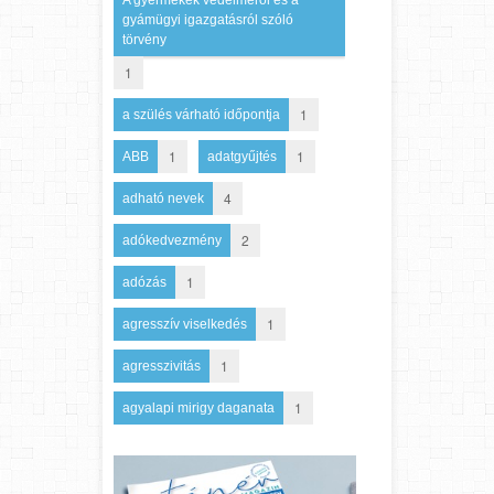
gyámügyi igazgatásról szóló
törvény
1
1
a szülés várható időpontja
1
1
ABB
adatgyűjtés
4
adható nevek
2
adókedvezmény
1
adózás
1
agresszív viselkedés
1
agresszivitás
1
agyalapi mirigy daganata