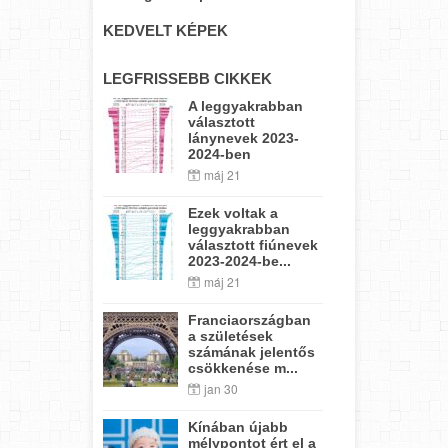
KEDVELT KÉPEK
LEGFRISSEBB CIKKEK
A leggyakrabban
választott
lánynevek 2023-
2024-ben
máj 21
Ezek voltak a
leggyakrabban
választott fiúnevek
2023-2024-be...
máj 21
Franciaországban
a születések
számának jelentős
csökkenése m...
jan 30
Kínában újabb
mélypontot ért el a