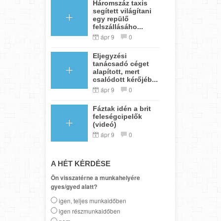
Háromszáz taxis
segített világítani
egy repülő
felszállásáho...
ápr 9
0
Eljegyzési
tanácsadó céget
alapított, mert
csalódott kérőjéb...
ápr 9
0
Fáztak idén a brit
feleségcipelők
(videó)
ápr 9
0
A HÉT KÉRDÉSE
Ön visszatérne a munkahelyére
gyes/gyed alatt?
igen, teljes munkaidőben
igen részmunkaidőben