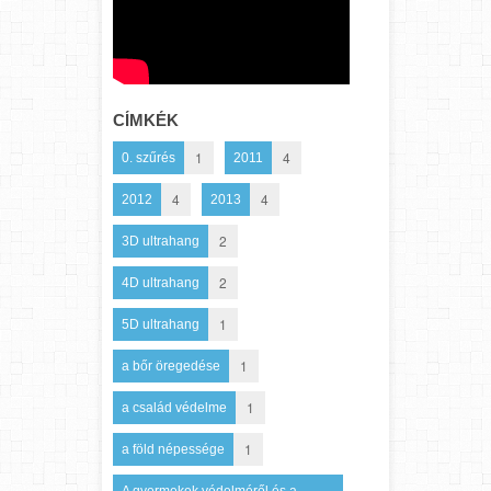
CÍMKÉK
1
4
0. szűrés
2011
4
4
2012
2013
2
3D ultrahang
2
4D ultrahang
1
5D ultrahang
1
a bőr öregedése
1
a család védelme
1
a föld népessége
A gyermekek védelméről és a