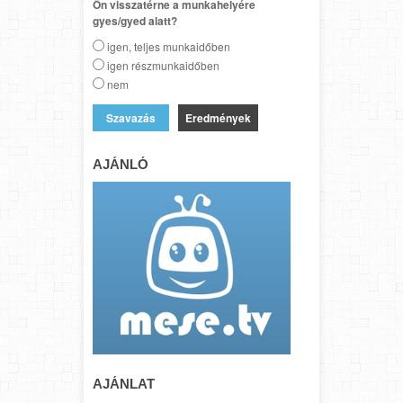
Ön visszatérne a munkahelyére
gyes/gyed alatt?
igen, teljes munkaidőben
igen részmunkaidőben
nem
Eredmények
AJÁNLÓ
AJÁNLAT