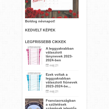
Boldog névnapot!
KEDVELT KÉPEK
LEGFRISSEBB CIKKEK
A leggyakrabban
választott
lánynevek 2023-
2024-ben
máj 21
Ezek voltak a
leggyakrabban
választott fiúnevek
2023-2024-be...
máj 21
Franciaországban
a születések
számának jelentős