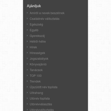
Ajánljuk
Amiről a nevek beszélnek
Családnév változtatás
Egészség
Egyéb
Gyerekszáj
Hétről-hétre
Hírek
Hírességek
Jogszabályok
Könyvajánló
Tanácsok
TOP 100
Trendek
Újszülött név toplista
Ultrahang
Utónév toplista
Utónévválasztás
Utónévváltoztatás