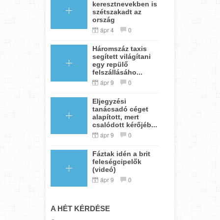
keresztnevekben is
szétszakadt az
ország
ápr 4
0
Háromszáz taxis
segített világítani
egy repülő
felszállásáho...
ápr 9
0
Eljegyzési
tanácsadó céget
alapított, mert
csalódott kérőjéb...
ápr 9
0
Fáztak idén a brit
feleségcipelők
(videó)
ápr 9
0
A HÉT KÉRDÉSE