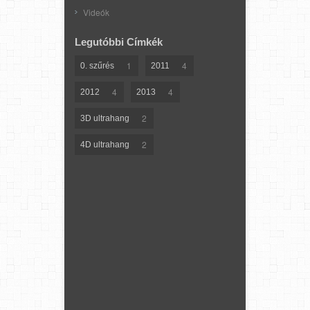
Videók
Legutóbbi Címkék
1
4
0. szűrés
2011
4
4
2012
2013
2
3D ultrahang
2
4D ultrahang