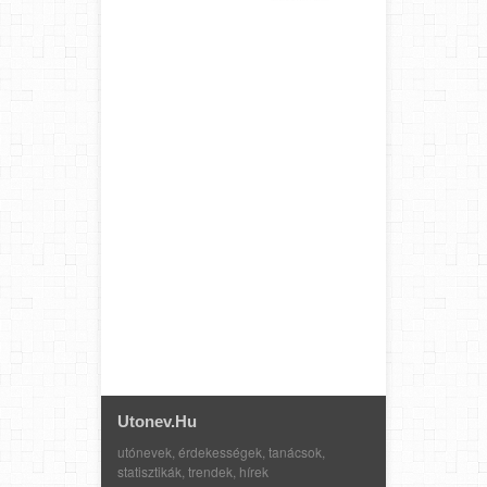
Utonev.hu
utónevek, érdekességek, tanácsok,
statisztikák, trendek, hírek