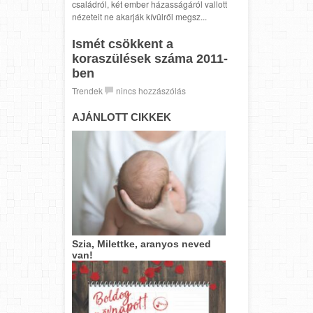
családról, két ember házasságáról vallott
nézeteit ne akarják kívülről megsz...
Ismét csökkent a
koraszülések száma 2011-
ben
Trendek
nincs hozzászólás
AJÁNLOTT CIKKEK
Szia, Milettke, aranyos neved
van!