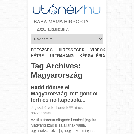
BABA-MAMA HÍRPORTÁL
2026. augusztus 7.
EGÉSZSÉG
HÍRESSÉGEK
VIDEÓK
HÉTRŐL-
HÉTRE
ULTRAHANG
KÉPGALÉRIA
SZÜLÉSZET
Tag Archives:
Magyarország
Hadd döntse el
Magyarország, mit gondol
férfi és nő kapcsola...
Jogszabályok
,
Trendek
nincs
hozzászólás
Az általánosan elfogadott emberi jogokat
Magyarország is sajátjának vallja,
ugyanakkor elvárja, hogy a kormányzat