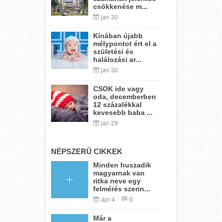
csökkenése m...
jan 30
Kínában újabb
mélypontot ért el a
születési és
halálozási ar...
jan 30
CSOK ide vagy
oda, decemberben
12 százalékkal
kevesebb baba ...
jan 29
NÉPSZERŰ CIKKEK
Minden huszadik
magyarnak van
ritka neve egy
felmérés szerin...
ápr 4
0
Már a