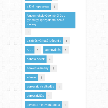
1
a föld népessége
A gyermekek védelméről és a
gyámügyi igazgatásról szóló
törvény
1
1
a szülés várható időpontja
1
1
ABB
adatgyűjtés
4
adható nevek
2
adókedvezmény
1
adózás
1
agresszív viselkedés
1
agresszivitás
1
agyalapi mirigy daganata