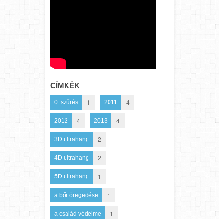
CÍMKÉK
1
4
0. szűrés
2011
4
4
2012
2013
2
3D ultrahang
2
4D ultrahang
1
5D ultrahang
1
a bőr öregedése
1
a család védelme