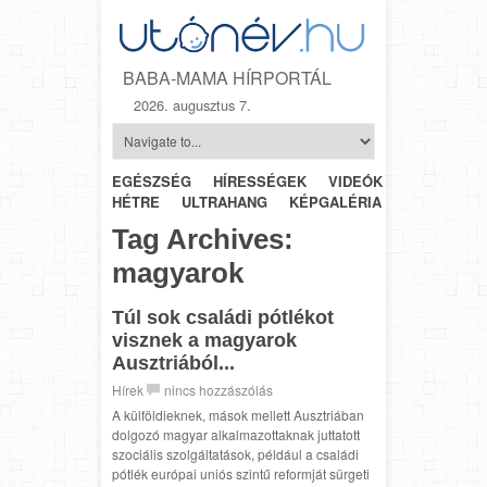
BABA-MAMA HÍRPORTÁL
2026. augusztus 7.
EGÉSZSÉG
HÍRESSÉGEK
VIDEÓK
HÉTRŐL-
HÉTRE
ULTRAHANG
KÉPGALÉRIA
SZÜLÉSZET
Tag Archives:
magyarok
Túl sok családi pótlékot
visznek a magyarok
Ausztriából...
Hírek
nincs hozzászólás
A külföldieknek, mások mellett Ausztriában
dolgozó magyar alkalmazottaknak juttatott
szociális szolgáltatások, például a családi
pótlék európai uniós szintű reformját sürgeti