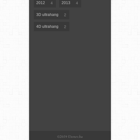
4
4
2012
2013
2
3D ultrahang
2
4D ultrahang
©2019 Utonev.hu