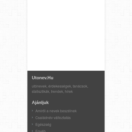
Utonev.hu
utónevek, érdekességek, tanácsok,
statisztikák, trendek, hírek
Ajánljuk
Amiről a nevek beszélnek
Családnév változtatás
Egészség
Egyéb