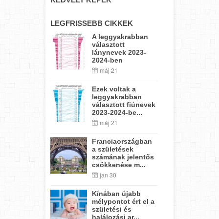
LEGFRISSEBB CIKKEK
A leggyakrabban
választott
lánynevek 2023-
2024-ben
máj 21
Ezek voltak a
leggyakrabban
választott fiúnevek
2023-2024-be...
máj 21
Franciaországban
a születések
számának jelentős
csökkenése m...
jan 30
Kínában újabb
mélypontot ért el a
születési és
halálozási ar...