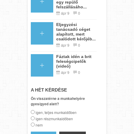
egy repülő
felszállásáho...
ápr 9
0
Eljegyzési
tanácsadó céget
alapított, mert
csalódott kérőjéb...
ápr 9
0
Fáztak idén a brit
feleségcipelők
(videó)
ápr 9
0
A HÉT KÉRDÉSE
Ön visszatérne a munkahelyére
gyes/gyed alatt?
igen, teljes munkaidőben
igen részmunkaidőben
nem