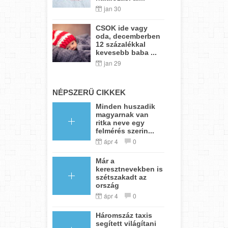
jan 30
CSOK ide vagy
oda, decemberben
12 százalékkal
kevesebb baba ...
jan 29
NÉPSZERŰ CIKKEK
Minden huszadik
magyarnak van
ritka neve egy
felmérés szerin...
ápr 4
0
Már a
keresztnevekben is
szétszakadt az
ország
ápr 4
0
Háromszáz taxis
segített világítani