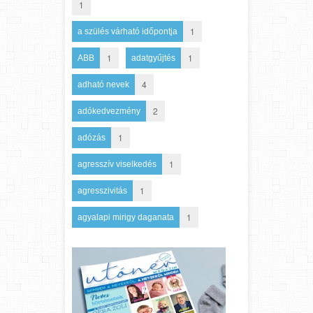
1
1
a szülés várható időpontja
1
1
ABB
adatgyűjtés
4
adható nevek
2
adókedvezmény
1
adózás
1
agresszív viselkedés
1
agresszivitás
1
agyalapi mirigy daganata