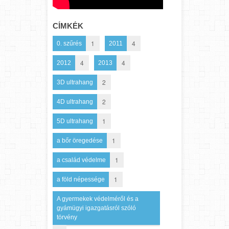
CÍMKÉK
1
4
0. szűrés
2011
4
4
2012
2013
2
3D ultrahang
2
4D ultrahang
1
5D ultrahang
1
a bőr öregedése
1
a család védelme
1
a föld népessége
A gyermekek védelméről és a
gyámügyi igazgatásról szóló
törvény