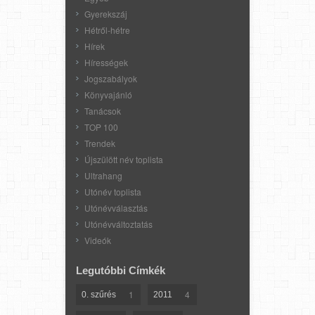
Gyerekszáj
Hétről-hétre
Hírek
Hírességek
Jogszabályok
Könyvajánló
Tanácsok
TOP 100
Trendek
Újszülött név toplista
Ultrahang
Utónév toplista
Utónévválasztás
Utónévváltoztatás
Videók
Legutóbbi Címkék
1
4
0. szűrés
2011