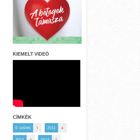
KIEMELT VIDEÓ
CÍMKÉK
1
4
0. szűrés
2011
4
4
2012
2013