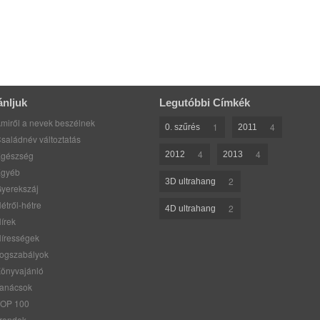
ánljuk
Legutóbbi Címkék
miről a nevek beszélnek
1
4
0. szűrés
2011
saládnév változtatás
4
4
gészség
2012
2013
gyéb
2
3D ultrahang
yerekszáj
étről-hétre
2
4D ultrahang
írek
írességek
ogszabályok
önyvajánló
anácsok
OP 100
rendek