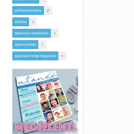
2
adókedvezmény
1
adózás
1
agresszív viselkedés
1
agresszivitás
1
agyalapi mirigy daganata