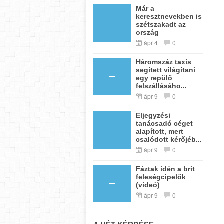
Már a
keresztnevekben is
szétszakadt az
ország
ápr 4
0
Háromszáz taxis
segített világítani
egy repülő
felszállásáho...
ápr 9
0
Eljegyzési
tanácsadó céget
alapított, mert
csalódott kérőjéb...
ápr 9
0
Fáztak idén a brit
feleségcipelők
(videó)
ápr 9
0