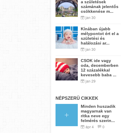
a születések
számának jelentős
csökkenése m...
jan 30
Kínában újabb
mélypontot ért el a
születési és
halálozási ar...
jan 30
CSOK ide vagy
oda, decemberben
12 százalékkal
kevesebb baba ...
jan 29
NÉPSZERŰ CIKKEK
Minden huszadik
magyarnak van
ritka neve egy
felmérés szerin...
ápr 4
0