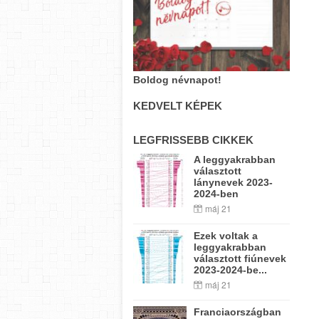
Boldog névnapot!
KEDVELT KÉPEK
LEGFRISSEBB CIKKEK
A leggyakrabban
választott
lánynevek 2023-
2024-ben
máj 21
Ezek voltak a
leggyakrabban
választott fiúnevek
2023-2024-be...
máj 21
Franciaországban