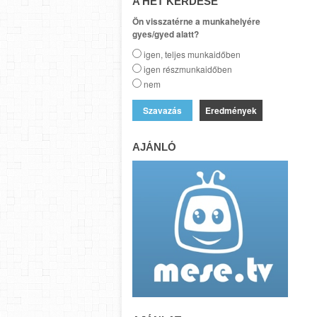
A HÉT KÉRDÉSE
Ön visszatérne a munkahelyére
gyes/gyed alatt?
igen, teljes munkaidőben
igen részmunkaidőben
nem
Eredmények
AJÁNLÓ