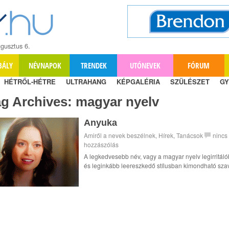
gusztus 6.
BÁLY
NÉVNAPOK
TRENDEK
UTÓNEVEK
FÓRUM
HÉTRŐL-HÉTRE
ULTRAHANG
KÉPGALÉRIA
SZÜLÉSZET
GY
ag Archives:
magyar nyelv
Anyuka
Amiről a nevek beszélnek
,
Hírek
,
Tanácsok
nincs
hozzászólás
A legkedvesebb név, vagy a magyar nyelv legirritál
és leginkább leereszkedő stílusban kimondható sza