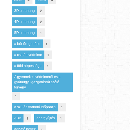
2
3D ultrahang
2
4D ultrahang
1
5D ultrahang
1
a bőr öregedése
1
a család védelme
1
a föld népessége
A gyermekek védelméről és a
gyámügyi igazgatásról szóló
törvény
1
1
a szülés várható időpontja
1
1
ABB
adatgyűjtés
4
adható nevek