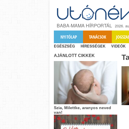
BABA-MAMA HÍRPORTÁL
2026. au
NYITÓLAP
TANÁCSOK
JOGSZA
EGÉSZSÉG
HÍRESSÉGEK
VIDEÓK
AJÁNLOTT CIKKEK
T
Szia, Milettke, aranyos neved
van!