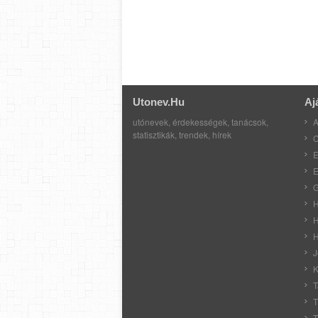
Utonev.hu
Aj
utónevek, érdekességek, tanácsok,
A
statisztikák, trendek, hírek
C
E
E
G
H
H
H
J
K
T
T
T