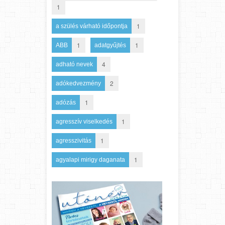
1
1
a szülés várható időpontja
1
1
ABB
adatgyűjtés
4
adható nevek
2
adókedvezmény
1
adózás
1
agresszív viselkedés
1
agresszivitás
1
agyalapi mirigy daganata