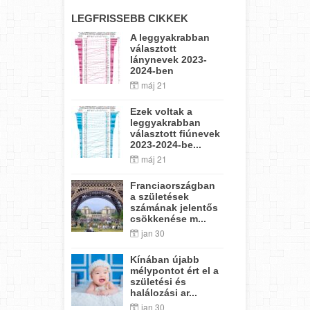
LEGFRISSEBB CIKKEK
A leggyakrabban
választott
lánynevek 2023-
2024-ben
máj 21
Ezek voltak a
leggyakrabban
választott fiúnevek
2023-2024-be...
máj 21
Franciaországban
a születések
számának jelentős
csökkenése m...
jan 30
Kínában újabb
mélypontot ért el a
születési és
halálozási ar...
jan 30