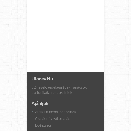
Utonev.hu
utónevek, érdekességek, tanácsok,
statisztikák, trendek, hírek
Ajánljuk
Amiről a nevek beszélnek
Családnév változtatás
Egészség