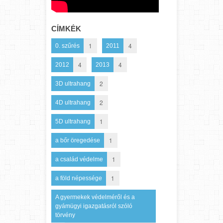
CÍMKÉK
1
4
0. szűrés
2011
4
4
2012
2013
2
3D ultrahang
2
4D ultrahang
1
5D ultrahang
1
a bőr öregedése
1
a család védelme
1
a föld népessége
A gyermekek védelméről és a
gyámügyi igazgatásról szóló
törvény