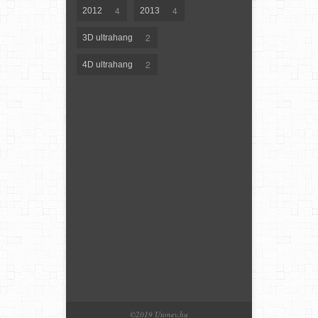
4
4
2012
2013
2
3D ultrahang
2
4D ultrahang
©2019 Utonev.hu