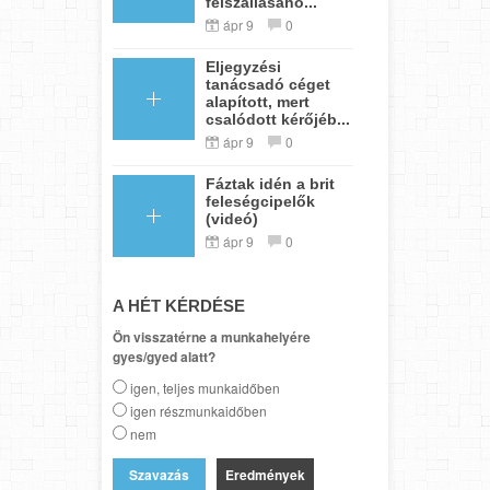
felszállásáho...
ápr 9
0
Eljegyzési
tanácsadó céget
alapított, mert
csalódott kérőjéb...
ápr 9
0
Fáztak idén a brit
feleségcipelők
(videó)
ápr 9
0
A HÉT KÉRDÉSE
Ön visszatérne a munkahelyére
gyes/gyed alatt?
igen, teljes munkaidőben
igen részmunkaidőben
nem
Eredmények