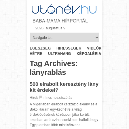
BABA-MAMA HÍRPORTÁL
2026. augusztus 9.
EGÉSZSÉG
HÍRESSÉGEK
VIDEÓK
HÉTRŐL-
HÉTRE
ULTRAHANG
KÉPGALÉRIA
SZÜLÉSZET
Tag Archives:
lányrablás
500 elrabolt keresztény lány
kit érdekel?
Hírek
nincs hozzászólás
A Nigériában elrabolt kétszáz diáklány és a
Boko Haram egy-két hétre a világ
érdeklődésének középpontjába került,
azonban arról szinte senki sem hallott, hogy
Egyiptomban több mint kétszer e...