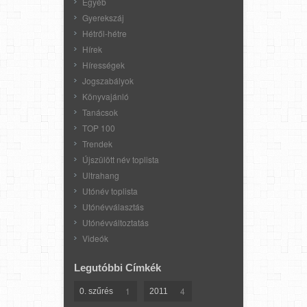
Egyéb
Gyerekszáj
Hétről-hétre
Hírek
Hírességek
Jogszabályok
Könyvajánló
Tanácsok
TOP 100
Trendek
Újszülött név toplista
Ultrahang
Utónév toplista
Utónévválasztás
Utónévváltoztatás
Videók
Legutóbbi Címkék
1
4
0. szűrés
2011