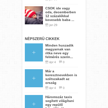
CSOK ide vagy
oda, decemberben
12 százalékkal
kevesebb baba ...
jan 29
NÉPSZERŰ CIKKEK
Minden huszadik
magyarnak van
ritka neve egy
felmérés szerin...
ápr 4
0
Már a
keresztnevekben is
szétszakadt az
ország
ápr 4
0
Háromszáz taxis
segített világítani
egy repülő