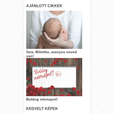
AJÁNLOTT CIKKEK
Szia, Milettke, aranyos neved
van!
Boldog névnapot!
KEDVELT KÉPEK