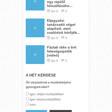
egy repülő
felszállásáho...
ápr 9
0
Eljegyzési
tanácsadó céget
alapított, mert
csalódott kérőjéb...
ápr 9
0
Fáztak idén a brit
feleségcipelők
(videó)
ápr 9
0
A HÉT KÉRDÉSE
Ön visszatérne a munkahelyére
gyes/gyed alatt?
igen, teljes munkaidőben
igen részmunkaidőben
nem