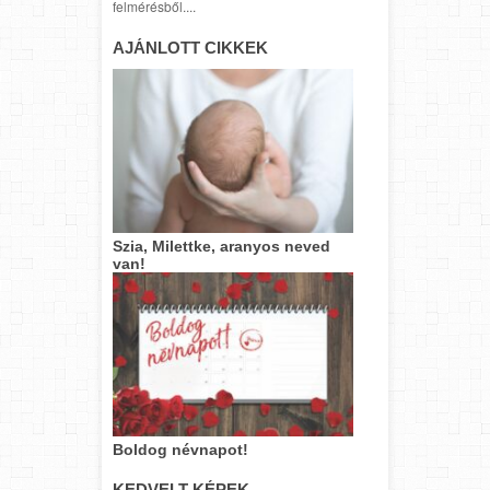
felmérésből....
AJÁNLOTT CIKKEK
Szia, Milettke, aranyos neved
van!
Boldog névnapot!
KEDVELT KÉPEK