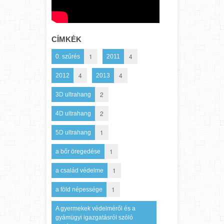
CÍMKÉK
1
4
0. szűrés
2011
4
4
2012
2013
2
3D ultrahang
2
4D ultrahang
1
5D ultrahang
1
a bőr öregedése
1
a család védelme
1
a föld népessége
A gyermekek védelméről és a
gyámügyi igazgatásról szóló