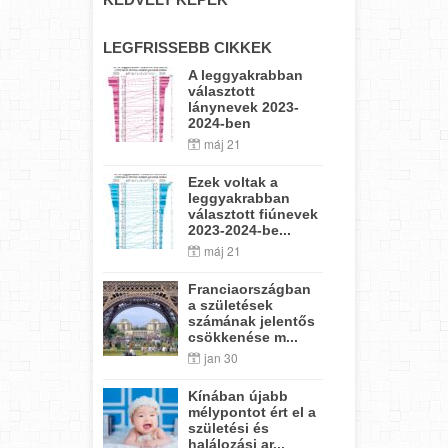
LEGFRISSEBB CIKKEK
A leggyakrabban
választott
lánynevek 2023-
2024-ben
máj 21
Ezek voltak a
leggyakrabban
választott fiúnevek
2023-2024-be...
máj 21
Franciaországban
a születések
számának jelentős
csökkenése m...
jan 30
Kínában újabb
mélypontot ért el a
születési és
halálozási ar...