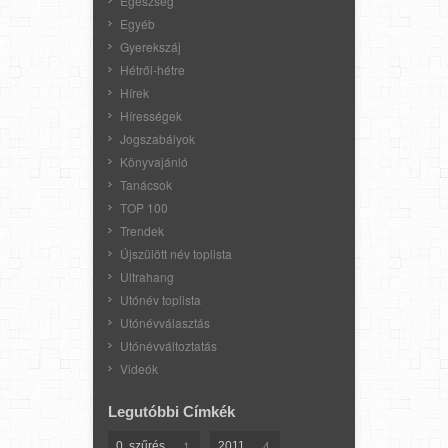
Egészség
Egyéb
Gyerekszáj
Hétről-hétre
Hírek
Hírességek
Jogszabályok
Könyvajánló
Tanácsok
TOP 100
Trendek
Újszülött név toplista
Ultrahang
Utónév toplista
Utónévválasztás
Utónévváltoztatás
Videók
Legutóbbi Címkék
1
4
0. szűrés
2011