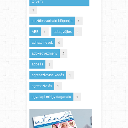
törvény
1
1
a szülés várható időpontja
1
1
ABB
adatgyűjtés
4
adható nevek
2
adókedvezmény
1
adózás
1
agresszív viselkedés
1
agresszivitás
1
agyalapi mirigy daganata