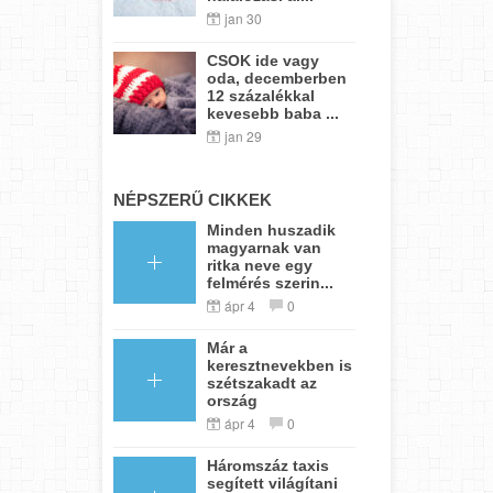
jan 30
CSOK ide vagy
oda, decemberben
12 százalékkal
kevesebb baba ...
jan 29
NÉPSZERŰ CIKKEK
Minden huszadik
magyarnak van
ritka neve egy
felmérés szerin...
ápr 4
0
Már a
keresztnevekben is
szétszakadt az
ország
ápr 4
0
Háromszáz taxis
segített világítani