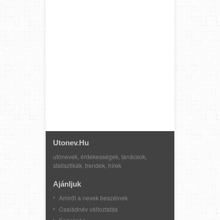
Utonev.hu
utónevek, érdekességek, tanácsok,
statisztikák, trendek, hírek
Ajánljuk
Amiről a nevek beszélnek
Családnév változtatás