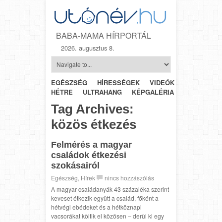
BABA-MAMA HÍRPORTÁL
2026. augusztus 8.
EGÉSZSÉG
HÍRESSÉGEK
VIDEÓK
HÉTRŐL-
HÉTRE
ULTRAHANG
KÉPGALÉRIA
SZÜLÉSZET
Tag Archives:
közös étkezés
Felmérés a magyar
családok étkezési
szokásairól
Egészség
,
Hírek
nincs hozzászólás
A magyar családanyák 43 százaléka szerint
keveset étkezik együtt a család, főként a
hétvégi ebédeket és a hétköznapi
vacsorákat költik el közösen – derül ki egy