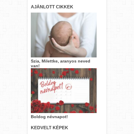
AJÁNLOTT CIKKEK
Szia, Milettke, aranyos neved
van!
Boldog névnapot!
KEDVELT KÉPEK