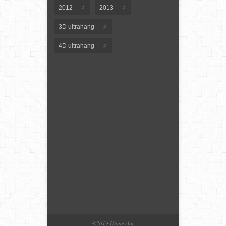
4
4
2012
2013
2
3D ultrahang
2
4D ultrahang
©2019 Utonev.hu