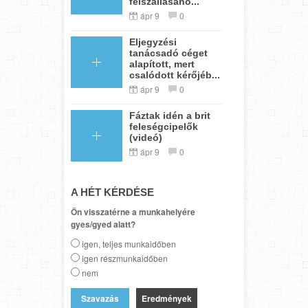
felszállásáho...
ápr 9
0
Eljegyzési
tanácsadó céget
alapított, mert
csalódott kérőjéb...
ápr 9
0
Fáztak idén a brit
feleségcipelők
(videó)
ápr 9
0
A HÉT KÉRDÉSE
Ön visszatérne a munkahelyére
gyes/gyed alatt?
igen, teljes munkaidőben
igen részmunkaidőben
nem
Eredmények