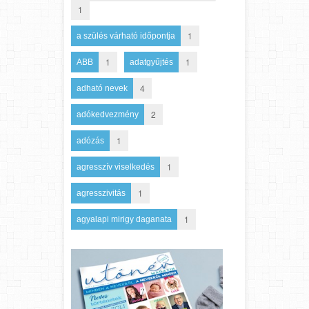
1
1
a szülés várható időpontja
1
1
ABB
adatgyűjtés
4
adható nevek
2
adókedvezmény
1
adózás
1
agresszív viselkedés
1
agresszivitás
1
agyalapi mirigy daganata