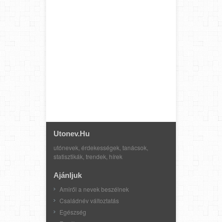
Utonev.hu
utónevek, érdekességek, tanácsok,
statisztikák, trendek, hírek
Ajánljuk
Amiről a nevek beszélnek
Családnév változtatás
Egészség