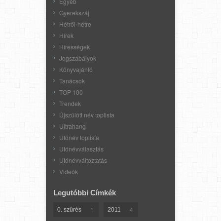
Egyéb
Gyerekszáj
Hétről-hétre
Hírek
Hírességek
Jogszabályok
Könyvajánló
Tanácsok
TOP 100
Trendek
Újszülött név toplista
Ultrahang
Utónév toplista
Utónévválasztás
Utónévváltoztatás
Videók
Legutóbbi Címkék
1
4
0. szűrés
2011