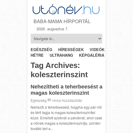
BABA-MAMA HÍRPORTÁL
2026. augusztus 7.
EGÉSZSÉG
HÍRESSÉGEK
VIDEÓK
HÉTRŐL-
HÉTRE
ULTRAHANG
KÉPGALÉRIA
SZÜLÉSZET
Tag Archives:
koleszterinszint
Nehezítheti a teherbeesést a
magas koleszterinszint
Egészség
nincs hozzászólás
Nehezíti a teherbeesést, hogyha egy pár női
és férfi tagja is magas koleszterinszinttel
küzd. Emellett azoknál a pároknál, ahol csak
a nőnek magas a koleszterinszintje, szintén
tovább tart a...