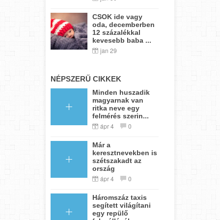
CSOK ide vagy
oda, decemberben
12 százalékkal
kevesebb baba ...
jan 29
NÉPSZERŰ CIKKEK
Minden huszadik
magyarnak van
ritka neve egy
felmérés szerin...
ápr 4
0
Már a
keresztnevekben is
szétszakadt az
ország
ápr 4
0
Háromszáz taxis
segített világítani
egy repülő