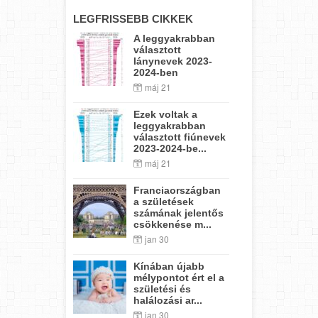
LEGFRISSEBB CIKKEK
A leggyakrabban
választott
lánynevek 2023-
2024-ben
máj 21
Ezek voltak a
leggyakrabban
választott fiúnevek
2023-2024-be...
máj 21
Franciaországban
a születések
számának jelentős
csökkenése m...
jan 30
Kínában újabb
mélypontot ért el a
születési és
halálozási ar...
jan 30