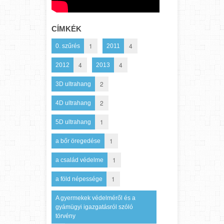
CÍMKÉK
1
4
0. szűrés
2011
4
4
2012
2013
2
3D ultrahang
2
4D ultrahang
1
5D ultrahang
1
a bőr öregedése
1
a család védelme
1
a föld népessége
A gyermekek védelméről és a
gyámügyi igazgatásról szóló
törvény