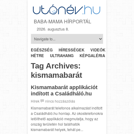
BABA-MAMA HÍRPORTÁL
2026. augusztus 8.
EGÉSZSÉG
HÍRESSÉGEK
VIDEÓK
HÉTRŐL-
HÉTRE
ULTRAHANG
KÉPGALÉRIA
SZÜLÉSZET
Tag Archives:
kismamabarát
Kismamabarát applikációt
indított a Családháló.hu
Hírek
nincs hozzászólás
Kismamabarát telefonos alkalmazást indított
a Családháló.hu honlap. Az okostelefonokra
letölthető applikáció megmutatja, hogy az
ország területén hol találhatók
kismamabarát helyek, tehát pe...