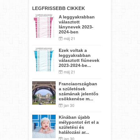
LEGFRISSEBB CIKKEK
A leggyakrabban
választott
lánynevek 2023-
2024-ben
máj 21
Ezek voltak a
leggyakrabban
választott fiúnevek
2023-2024-be...
máj 21
Franciaországban
a születések
számának jelentős
csökkenése m...
jan 30
Kínában újabb
mélypontot ért el a
születési és
halálozási ar...
jan 30