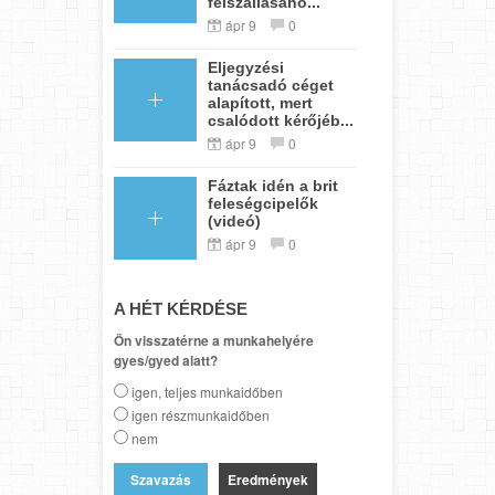
felszállásáho...
ápr 9
0
Eljegyzési
tanácsadó céget
alapított, mert
csalódott kérőjéb...
ápr 9
0
Fáztak idén a brit
feleségcipelők
(videó)
ápr 9
0
A HÉT KÉRDÉSE
Ön visszatérne a munkahelyére
gyes/gyed alatt?
igen, teljes munkaidőben
igen részmunkaidőben
nem
Eredmények