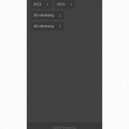
4
4
2012
2013
2
3D ultrahang
2
4D ultrahang
©2019 Utonev.hu