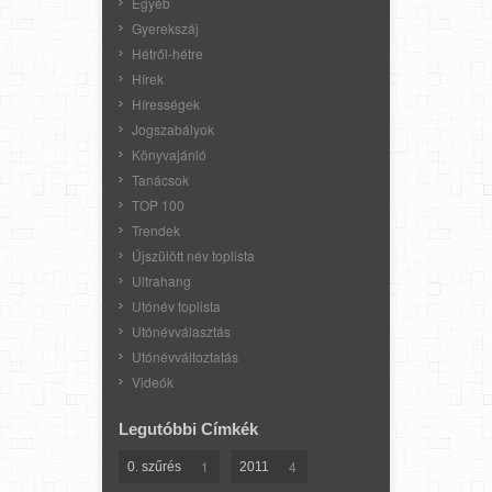
Egyéb
Gyerekszáj
Hétről-hétre
Hírek
Hírességek
Jogszabályok
Könyvajánló
Tanácsok
TOP 100
Trendek
Újszülött név toplista
Ultrahang
Utónév toplista
Utónévválasztás
Utónévváltoztatás
Videók
Legutóbbi Címkék
1
4
0. szűrés
2011