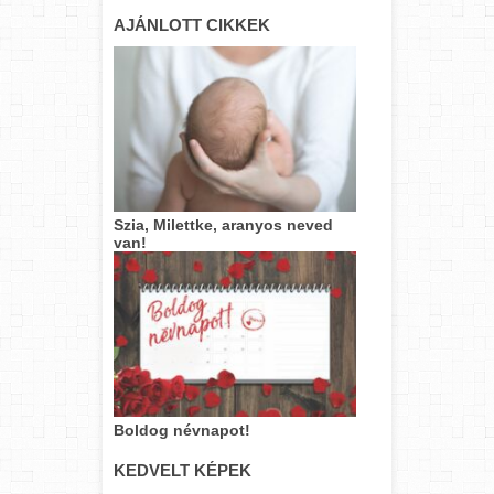
AJÁNLOTT CIKKEK
Szia, Milettke, aranyos neved
van!
Boldog névnapot!
KEDVELT KÉPEK