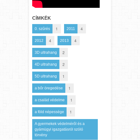
CÍMKÉK
1
4
0. szűrés
2011
4
4
2012
2013
2
3D ultrahang
2
4D ultrahang
1
5D ultrahang
1
a bőr öregedése
1
a család védelme
1
a föld népessége
A gyermekek védelméről és a
gyámügyi igazgatásról szóló
törvény