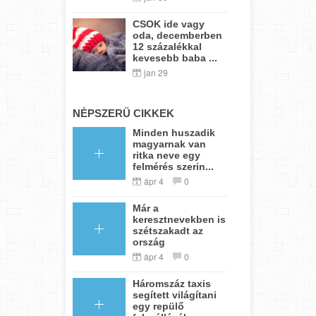
CSOK ide vagy
oda, decemberben
12 százalékkal
kevesebb baba ...
jan 29
NÉPSZERŰ CIKKEK
Minden huszadik
magyarnak van
ritka neve egy
felmérés szerin...
ápr 4
0
Már a
keresztnevekben is
szétszakadt az
ország
ápr 4
0
Háromszáz taxis
segített világítani
egy repülő