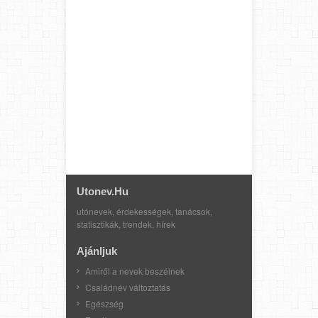
Utonev.hu
utónevek, érdekességek, tanácsok,
statisztikák, trendek, hírek
Ajánljuk
Amiről a nevek beszélnek
Családnév változtatás
Egészség