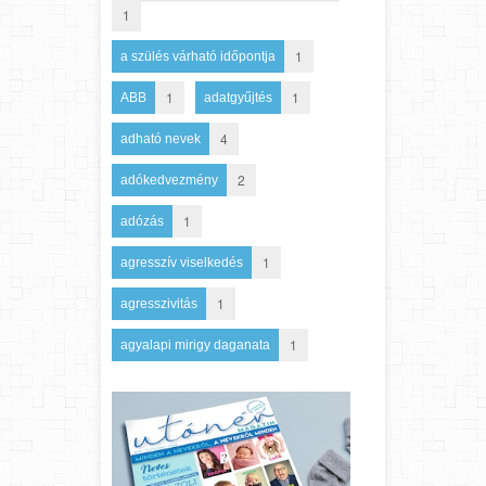
1
1
a szülés várható időpontja
1
1
ABB
adatgyűjtés
4
adható nevek
2
adókedvezmény
1
adózás
1
agresszív viselkedés
1
agresszivitás
1
agyalapi mirigy daganata