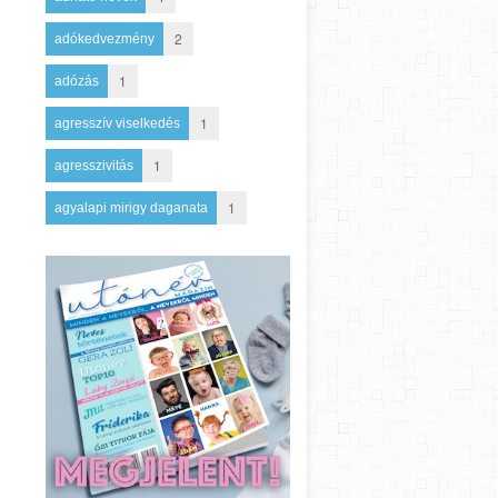
2
adókedvezmény
1
adózás
1
agresszív viselkedés
1
agresszivitás
1
agyalapi mirigy daganata