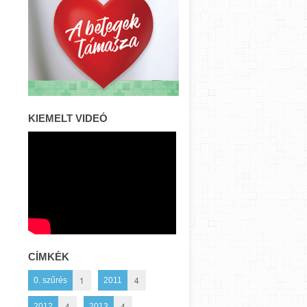
KIEMELT VIDEÓ
CÍMKÉK
1
4
0. szűrés
2011
4
4
2012
2013