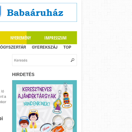
NYEREMÉNY
IMPRESSZUM
ÓGYSZERTÁR
GYEREKSZÁJ
TOP
HIRDETÉS
 ló
nt a
kkor
pi