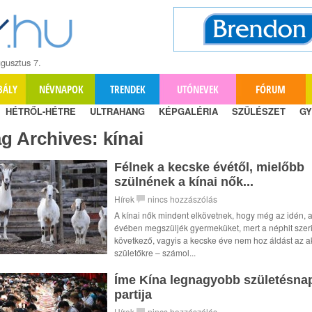
gusztus 7.
BÁLY
NÉVNAPOK
TRENDEK
UTÓNEVEK
FÓRUM
HÉTRŐL-HÉTRE
ULTRAHANG
KÉPGALÉRIA
SZÜLÉSZET
GY
ag Archives:
kínai
Félnek a kecske évétől, mielőbb
szülnének a kínai nők...
Hírek
nincs hozzászólás
A kínai nők mindent elkövetnek, hogy még az idén, a
évében megszüljék gyermeküket, mert a néphit szeri
következő, vagyis a kecske éve nem hoz áldást az a
születőkre – számol...
Íme Kína legnagyobb születésna
partija
Hírek
nincs hozzászólás