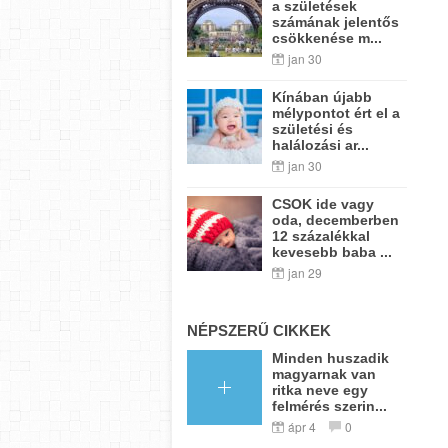
a születések
számának jelentős
csökkenése m...
jan 30
Kínában újabb
mélypontot ért el a
születési és
halálozási ar...
jan 30
CSOK ide vagy
oda, decemberben
12 százalékkal
kevesebb baba ...
jan 29
NÉPSZERŰ CIKKEK
Minden huszadik
magyarnak van
ritka neve egy
felmérés szerin...
ápr 4
0