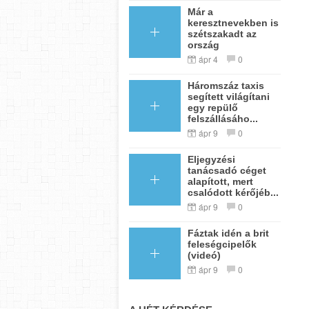
Már a
keresztnevekben is
szétszakadt az
ország
ápr 4
0
Háromszáz taxis
segített világítani
egy repülő
felszállásáho...
ápr 9
0
Eljegyzési
tanácsadó céget
alapított, mert
csalódott kérőjéb...
ápr 9
0
Fáztak idén a brit
feleségcipelők
(videó)
ápr 9
0