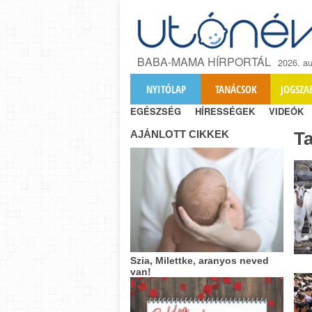
BABA-MAMA HÍRPORTÁL
2026. au
NYITÓLAP
TANÁCSOK
JOGSZA
EGÉSZSÉG
HÍRESSÉGEK
VIDEÓK
AJÁNLOTT CIKKEK
T
Szia, Milettke, aranyos neved
van!