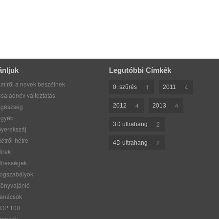
ánljuk
Legutóbbi Címkék
miről a nevek beszélnek
1
4
0. szűrés
2011
saládnév változtatás
4
4
gészség
2012
2013
gyéb
2
3D ultrahang
yerekszáj
étről-hétre
2
4D ultrahang
írek
írességek
ogszabályok
önyvajánló
anácsok
OP 100
rendek