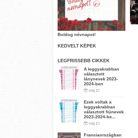
Boldog névnapot!
KEDVELT KÉPEK
LEGFRISSEBB CIKKEK
A leggyakrabban
választott
lánynevek 2023-
2024-ben
máj 21
Ezek voltak a
leggyakrabban
választott fiúnevek
2023-2024-be...
máj 21
Franciaországban