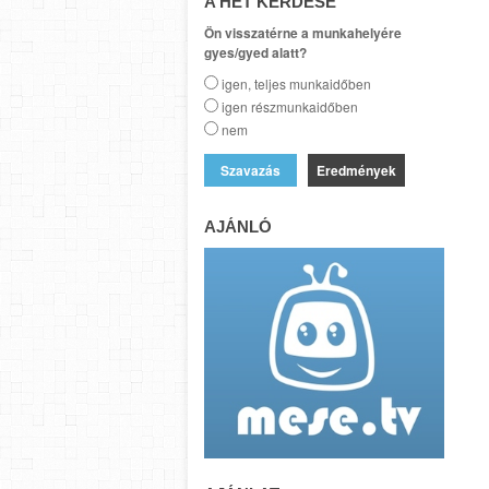
A HÉT KÉRDÉSE
Ön visszatérne a munkahelyére
gyes/gyed alatt?
igen, teljes munkaidőben
igen részmunkaidőben
nem
Eredmények
AJÁNLÓ