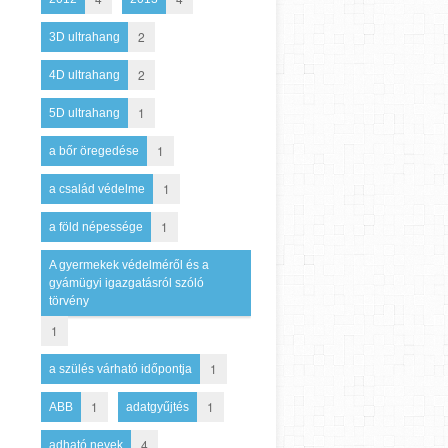
2
3D ultrahang
2
4D ultrahang
1
5D ultrahang
1
a bőr öregedése
1
a család védelme
1
a föld népessége
A gyermekek védelméről és a
gyámügyi igazgatásról szóló
törvény
1
1
a szülés várható időpontja
1
1
ABB
adatgyűjtés
4
adható nevek