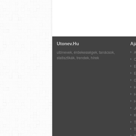
Utonev.hu
Aj
utónevek, érdekességek, tanácsok,
A
statisztikák, trendek, hírek
C
E
E
G
H
H
H
J
K
T
T
T