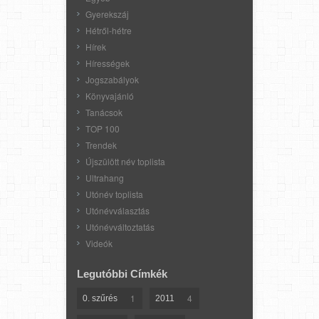
Gyerekszáj
Hétről-hétre
Hírek
Hírességek
Jogszabályok
Könyvajánló
Tanácsok
TOP 100
Trendek
Újszülött név toplista
Ultrahang
Utónév toplista
Utónévválasztás
Utónévváltoztatás
Videók
Legutóbbi Címkék
1
4
0. szűrés
2011