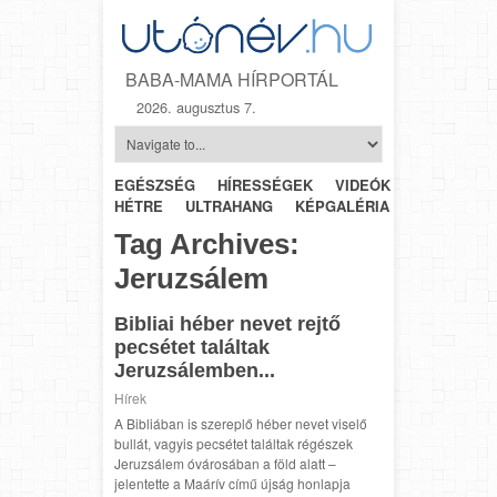
BABA-MAMA HÍRPORTÁL
2026. augusztus 7.
EGÉSZSÉG
HÍRESSÉGEK
VIDEÓK
HÉTRŐL-
HÉTRE
ULTRAHANG
KÉPGALÉRIA
SZÜLÉSZET
Tag Archives:
Jeruzsálem
Bibliai héber nevet rejtő
pecsétet találtak
Jeruzsálemben...
Hírek
A Bibliában is szereplő héber nevet viselő
bullát, vagyis pecsétet találtak régészek
Jeruzsálem óvárosában a föld alatt –
jelentette a Maárív című újság honlapja