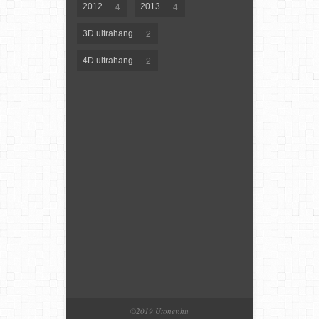
4
4
2012
2013
2
3D ultrahang
2
4D ultrahang
©2019 Utonev.hu