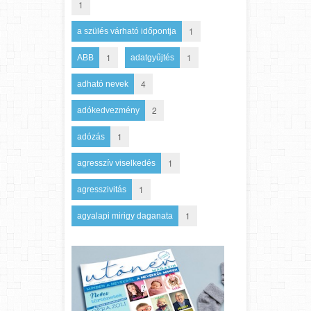
1
1
a szülés várható időpontja
1
1
ABB
adatgyűjtés
4
adható nevek
2
adókedvezmény
1
adózás
1
agresszív viselkedés
1
agresszivitás
1
agyalapi mirigy daganata