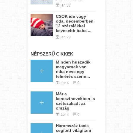
jan 30
CSOK ide vagy
oda, decemberben
12 százalékkal
kevesebb baba ...
jan 29
NÉPSZERŰ CIKKEK
Minden huszadik
magyarnak van
ritka neve egy
felmérés szerin...
ápr 4
0
Már a
keresztnevekben is
szétszakadt az
ország
ápr 4
0
Háromszáz taxis
segített világítani