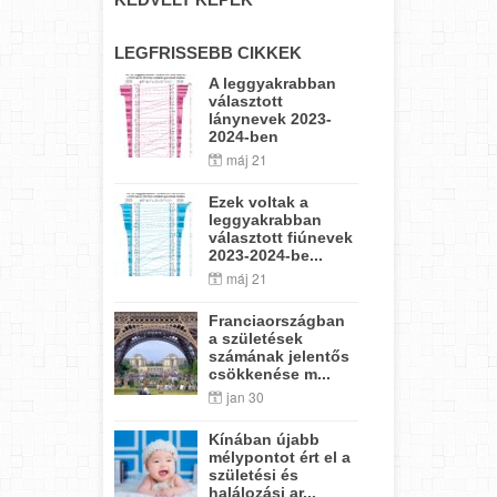
LEGFRISSEBB CIKKEK
A leggyakrabban
választott
lánynevek 2023-
2024-ben
máj 21
Ezek voltak a
leggyakrabban
választott fiúnevek
2023-2024-be...
máj 21
Franciaországban
a születések
számának jelentős
csökkenése m...
jan 30
Kínában újabb
mélypontot ért el a
születési és
halálozási ar...