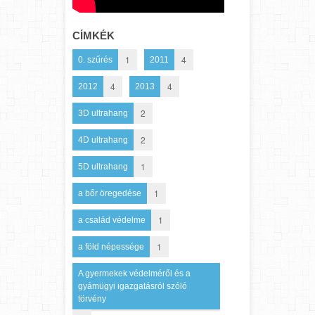
CÍMKÉK
1
4
0. szűrés
2011
4
4
2012
2013
2
3D ultrahang
2
4D ultrahang
1
5D ultrahang
1
a bőr öregedése
1
a család védelme
1
a föld népessége
A gyermekek védelméről és a
gyámügyi igazgatásról szóló
törvény