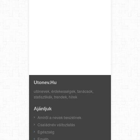
Utonev.hu
utónevek, érdekességek, tanácsok,
statisztikák, trendek, hírek
Ajánljuk
Amiről a nevek beszélnek
Családnév változtatás
Egészség
Egyéb