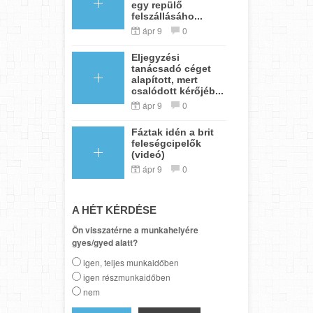
egy repülő
felszállásáho...
ápr 9
0
Eljegyzési
tanácsadó céget
alapított, mert
csalódott kérőjéb...
ápr 9
0
Fáztak idén a brit
feleségcipelők
(videó)
ápr 9
0
A HÉT KÉRDÉSE
Ön visszatérne a munkahelyére
gyes/gyed alatt?
igen, teljes munkaidőben
igen részmunkaidőben
nem