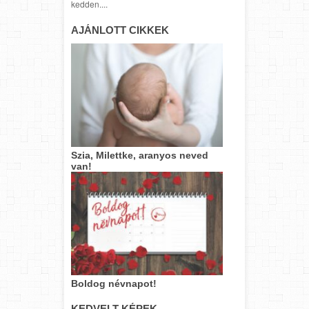
kedden....
AJÁNLOTT CIKKEK
Szia, Milettke, aranyos neved
van!
Boldog névnapot!
KEDVELT KÉPEK