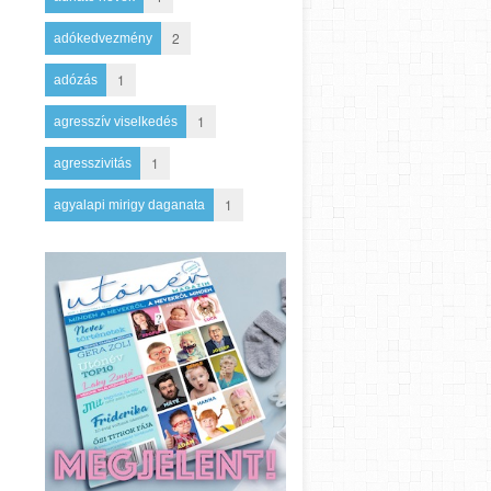
2
adókedvezmény
1
adózás
1
agresszív viselkedés
1
agresszivitás
1
agyalapi mirigy daganata