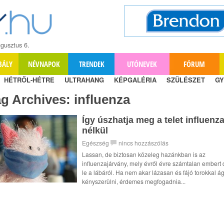
gusztus 6.
BÁLY
NÉVNAPOK
TRENDEK
UTÓNEVEK
FÓRUM
HÉTRŐL-HÉTRE
ULTRAHANG
KÉPGALÉRIA
SZÜLÉSZET
GY
ag Archives:
influenza
Így úszhatja meg a telet influenz
nélkül
Egészség
nincs hozzászólás
Lassan, de biztosan közeleg hazánkban is az
influenzajárvány, mely évről évre számtalan embert 
le a lábáról. Ha nem akar lázasan és fájó torokkal á
kényszerülni, érdemes megfogadnia...