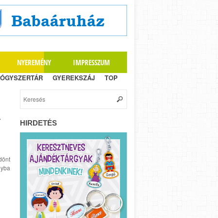
NYEREMÉNY
IMPRESSZUM
ÓGYSZERTÁR
GYEREKSZÁJ
TOP
a
HIRDETÉS
dönt
gyba