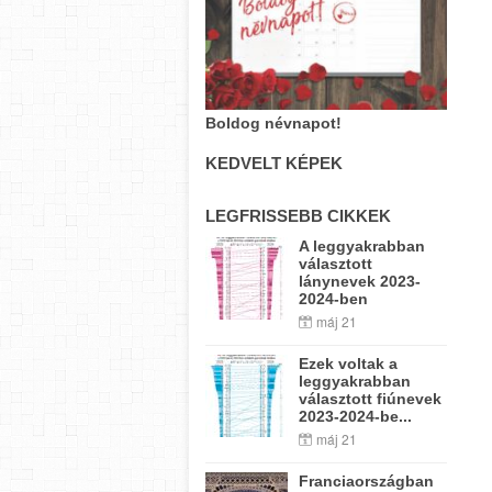
Boldog névnapot!
KEDVELT KÉPEK
LEGFRISSEBB CIKKEK
A leggyakrabban
választott
lánynevek 2023-
2024-ben
máj 21
Ezek voltak a
leggyakrabban
választott fiúnevek
2023-2024-be...
máj 21
Franciaországban