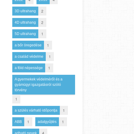
2
3D ultrahang
2
4D ultrahang
1
5D ultrahang
1
a bőr öregedése
1
a család védelme
1
a föld népessége
A gyermekek védelméről és a
gyámügyi igazgatásról szóló
törvény
1
1
a szülés várható időpontja
1
1
ABB
adatgyűjtés
4
adható nevek