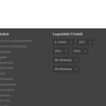
ánljuk
Legutóbbi Címkék
miről a nevek beszélnek
1
4
0. szűrés
2011
saládnév változtatás
4
4
gészség
2012
2013
gyéb
2
3D ultrahang
yerekszáj
étről-hétre
2
4D ultrahang
írek
írességek
ogszabályok
önyvajánló
anácsok
OP 100
rendek