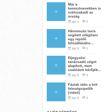
Már a
keresztnevekben is
szétszakadt az
ország
ápr 4
0
Háromszáz taxis
segített világítani
egy repülő
felszállásáho...
ápr 9
0
Eljegyzési
tanácsadó céget
alapított, mert
csalódott kérőjéb...
ápr 9
0
Fáztak idén a brit
feleségcipelők
(videó)
ápr 9
0