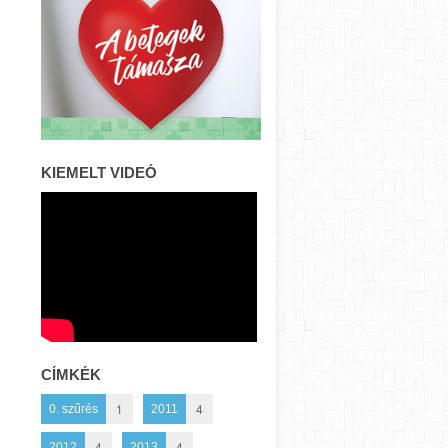
KIEMELT VIDEÓ
CÍMKÉK
1
4
0. szűrés
2011
4
4
2012
2013