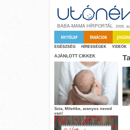
BABA-MAMA HÍRPORTÁL
2026. au
NYITÓLAP
TANÁCSOK
JOGSZA
EGÉSZSÉG
HÍRESSÉGEK
VIDEÓK
AJÁNLOTT CIKKEK
T
Szia, Milettke, aranyos neved
van!