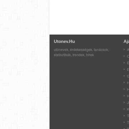
Utonev.hu
Aj
utónevek, érdekességek, tanácsok,
A
statisztikák, trendek, hírek
C
E
E
G
H
H
H
J
K
T
T
T