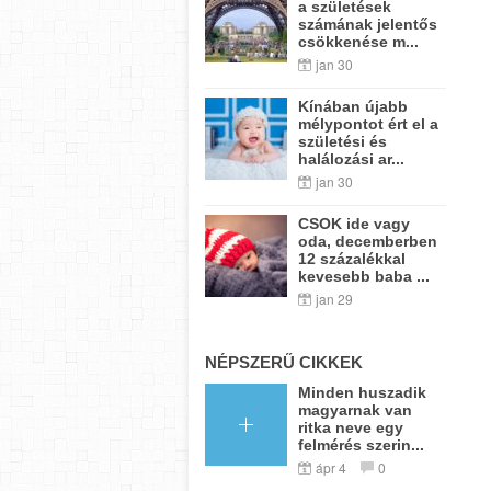
a születések
számának jelentős
csökkenése m...
jan 30
Kínában újabb
mélypontot ért el a
születési és
halálozási ar...
jan 30
CSOK ide vagy
oda, decemberben
12 százalékkal
kevesebb baba ...
jan 29
NÉPSZERŰ CIKKEK
Minden huszadik
magyarnak van
ritka neve egy
felmérés szerin...
ápr 4
0