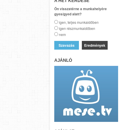
A HÉT KÉRDÉSE
Ön visszatérne a munkahelyére
gyes/gyed alatt?
igen, teljes munkaidőben
igen részmunkaidőben
nem
Eredmények
AJÁNLÓ