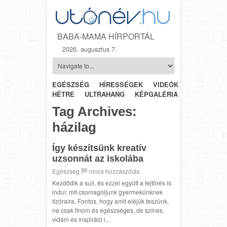
BABA-MAMA HÍRPORTÁL
2026. augusztus 7.
EGÉSZSÉG
HÍRESSÉGEK
VIDEÓK
HÉTRŐL-
HÉTRE
ULTRAHANG
KÉPGALÉRIA
SZÜLÉSZET
Tag Archives:
házilag
Így készítsünk kreatív
uzsonnát az iskolába
Egészség
nincs hozzászólás
Kezdődik a suli, és ezzel együtt a fejtörés is
indul: mit csomagoljunk gyermekünknek
tízóraira. Fontos, hogy amit eléjük teszünk,
ne csak finom és egészséges, de színes,
vidám és inspiráló i...