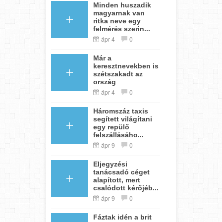
Minden huszadik
magyarnak van
ritka neve egy
felmérés szerin...
ápr 4
0
Már a
keresztnevekben is
szétszakadt az
ország
ápr 4
0
Háromszáz taxis
segített világítani
egy repülő
felszállásáho...
ápr 9
0
Eljegyzési
tanácsadó céget
alapított, mert
csalódott kérőjéb...
ápr 9
0
Fáztak idén a brit