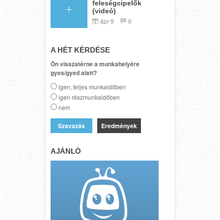
feleségcipelők
(videó)
ápr 9
0
A HÉT KÉRDÉSE
Ön visszatérne a munkahelyére
gyes/gyed alatt?
igen, teljes munkaidőben
igen részmunkaidőben
nem
Eredmények
AJÁNLÓ