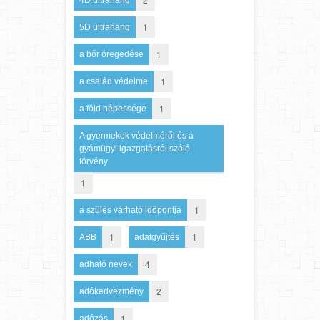
4D ultrahang
1
5D ultrahang
1
a bőr öregedése
1
a család védelme
1
a föld népessége
A gyermekek védelméről és a
gyámügyi igazgatásról szóló
törvény
1
1
a szülés várható időpontja
1
1
ABB
adatgyűjtés
4
adható nevek
2
adókedvezmény
1
adózás