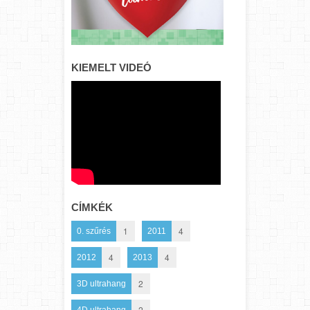
KIEMELT VIDEÓ
CÍMKÉK
1
4
0. szűrés
2011
4
4
2012
2013
2
3D ultrahang
2