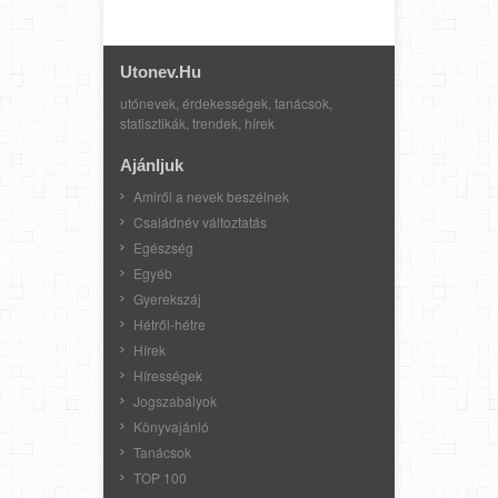
Utonev.hu
utónevek, érdekességek, tanácsok,
statisztikák, trendek, hírek
Ajánljuk
Amiről a nevek beszélnek
Családnév változtatás
Egészség
Egyéb
Gyerekszáj
Hétről-hétre
Hírek
Hírességek
Jogszabályok
Könyvajánló
Tanácsok
TOP 100