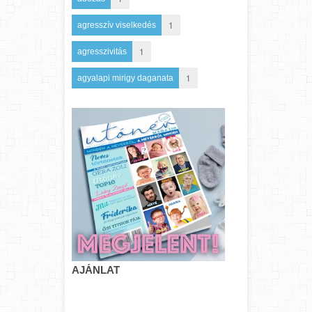
1
agresszív viselkedés
1
agresszivitás
1
agyalapi mirigy daganata
AJÁNLAT