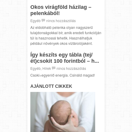
Okos virágföld házilag –
pelenkából!
Egyéb
nincs hozzászólás
Az eldobható pelenka olyan nagyszerű
tulajdonságokkal bír, amik eredeti funkcióján
túl is hasznossá tehetik. Használhatjuk
például növények okos víztárolójaként.
Így készíts egy tábla (tej/
ét)csokit 100 forintból – h...
Egyéb
,
Hírek
nincs hozzászólás
Csoki=egyenlő energia. Csináld magad!
AJÁNLOTT CIKKEK