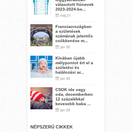
választott fiúnevek
2023-2024-be...
máj 21
Franciaországban
a születések
számának jelentős
csökkenése m...
jan 30
Kínában újabb
mélypontot ért el a
születési és
halálozási ar...
jan 30
CSOK ide vagy
oda, decemberben
12 százalékkal
kevesebb baba ...
jan 29
NÉPSZERŰ CIKKEK