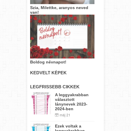
Szia, Milettke, aranyos neved
van!
Boldog névnapot!
KEDVELT KÉPEK
LEGFRISSEBB CIKKEK
A leggyakrabban
választott
lánynevek 2023-
2024-ben
máj 21
Ezek voltak a
leggyakrabban