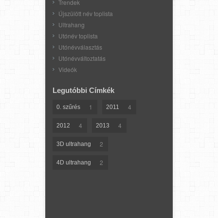
Trendek
Újszülött név toplista
Ultrahang
Utónév toplista
Utónévválasztás
Utónévváltoztatás
Videók
Legutóbbi Címkék
1
4
0. szűrés
2011
4
4
2012
2013
2
3D ultrahang
2
4D ultrahang