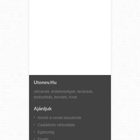
Utonev.hu
utónevek, érdekességek, tanácsok,
statisztikák, trendek, hírek
Ajánljuk
Amiről a nevek beszélnek
Családnév változtatás
Egészség
Egyéb