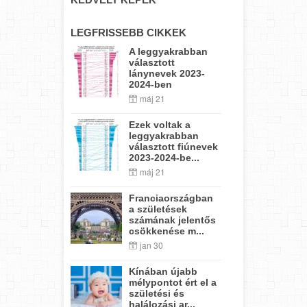
LEGFRISSEBB CIKKEK
A leggyakrabban
választott
lánynevek 2023-
2024-ben
máj 21
Ezek voltak a
leggyakrabban
választott fiúnevek
2023-2024-be...
máj 21
Franciaországban
a születések
számának jelentős
csökkenése m...
jan 30
Kínában újabb
mélypontot ért el a
születési és
halálozási ar...