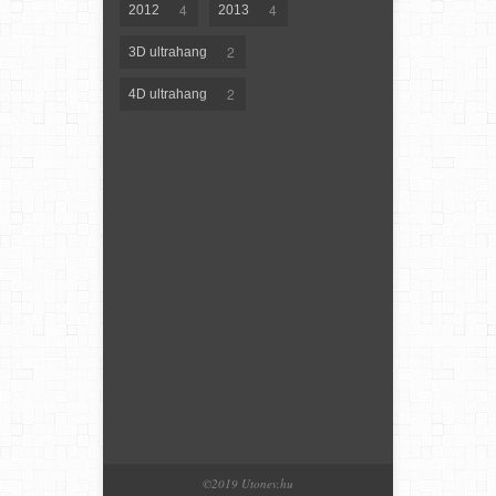
4
4
2012
2013
2
3D ultrahang
2
4D ultrahang
©2019 Utonev.hu