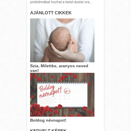
problémákat hozhat a kelet-ázsiai ors...
AJÁNLOTT CIKKEK
Szia, Milettke, aranyos neved
van!
Boldog névnapot!
KEDVELT KÉPEK