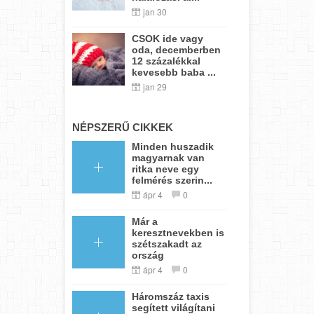
jan 30
CSOK ide vagy
oda, decemberben
12 százalékkal
kevesebb baba ...
jan 29
NÉPSZERŰ CIKKEK
Minden huszadik
magyarnak van
ritka neve egy
felmérés szerin...
ápr 4
0
Már a
keresztnevekben is
szétszakadt az
ország
ápr 4
0
Háromszáz taxis
segített világítani