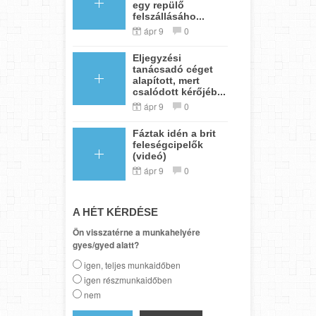
egy repülő
felszállásáho...
ápr 9
0
Eljegyzési
tanácsadó céget
alapított, mert
csalódott kérőjéb...
ápr 9
0
Fáztak idén a brit
feleségcipelők
(videó)
ápr 9
0
A HÉT KÉRDÉSE
Ön visszatérne a munkahelyére
gyes/gyed alatt?
igen, teljes munkaidőben
igen részmunkaidőben
nem