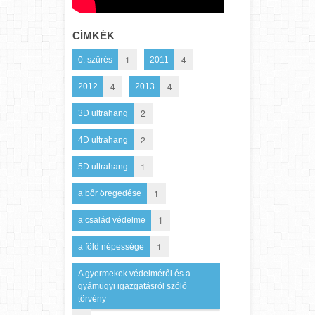
CÍMKÉK
1
4
0. szűrés
2011
4
4
2012
2013
2
3D ultrahang
2
4D ultrahang
1
5D ultrahang
1
a bőr öregedése
1
a család védelme
1
a föld népessége
A gyermekek védelméről és a
gyámügyi igazgatásról szóló
törvény