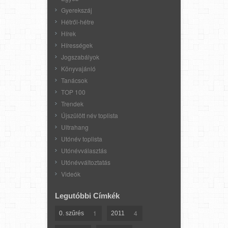
Gyerekszáj
Hétről-hétre
Hírek
Hírességek
Jogszabályok
Könyvajánló
Tanácsok
TOP 100
Trendek
Újszülött név toplista
Ultrahang
Utónév toplista
Utónévválasztás
Utónévváltoztatás
Videók
Legutóbbi Címkék
1
4
0. szűrés
2011