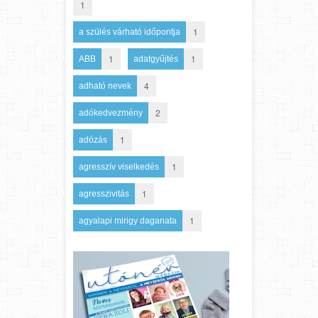
1
1
a szülés várható időpontja
1
1
ABB
adatgyűjtés
4
adható nevek
2
adókedvezmény
1
adózás
1
agresszív viselkedés
1
agresszivitás
1
agyalapi mirigy daganata