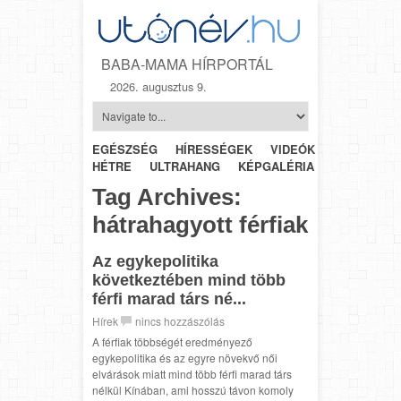
BABA-MAMA HÍRPORTÁL
2026. augusztus 9.
EGÉSZSÉG
HÍRESSÉGEK
VIDEÓK
HÉTRŐL-
HÉTRE
ULTRAHANG
KÉPGALÉRIA
SZÜLÉSZET
Tag Archives:
hátrahagyott férfiak
Az egykepolitika
következtében mind több
férfi marad társ né...
Hírek
nincs hozzászólás
A férfiak többségét eredményező
egykepolitika és az egyre növekvő női
elvárások miatt mind több férfi marad társ
nélkül Kínában, ami hosszú távon komoly