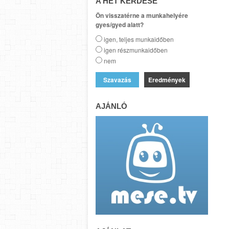
A HÉT KÉRDÉSE
Ön visszatérne a munkahelyére
gyes/gyed alatt?
igen, teljes munkaidőben
igen részmunkaidőben
nem
Eredmények
AJÁNLÓ