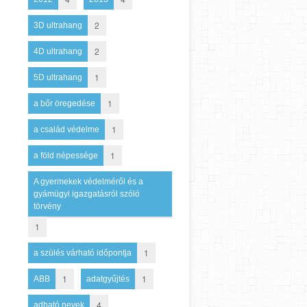
2
3D ultrahang
2
4D ultrahang
1
5D ultrahang
1
a bőr öregedése
1
a család védelme
1
a föld népessége
A gyermekek védelméről és a
gyámügyi igazgatásról szóló
törvény
1
1
a szülés várható időpontja
1
1
ABB
adatgyűjtés
4
adható nevek