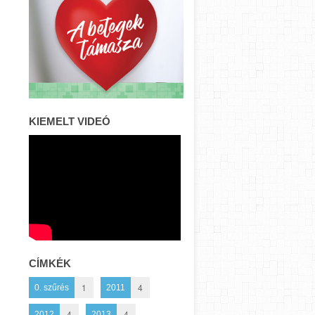
KIEMELT VIDEÓ
CÍMKÉK
1
4
0. szűrés
2011
4
4
2012
2013