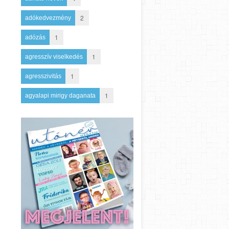
2
adókedvezmény
1
adózás
1
agresszív viselkedés
1
agresszivitás
1
agyalapi mirigy daganata