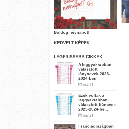
Boldog névnapot!
KEDVELT KÉPEK
LEGFRISSEBB CIKKEK
A leggyakrabban
választott
lánynevek 2023-
2024-ben
máj 21
Ezek voltak a
leggyakrabban
választott fiúnevek
2023-2024-be...
máj 21
Franciaországban