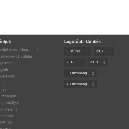
ánljuk
Legutóbbi Címkék
miről a nevek beszélnek
1
4
0. szűrés
2011
saládnév változtatás
4
4
gészség
2012
2013
gyéb
2
3D ultrahang
yerekszáj
étről-hétre
2
4D ultrahang
írek
írességek
ogszabályok
önyvajánló
anácsok
OP 100
rendek