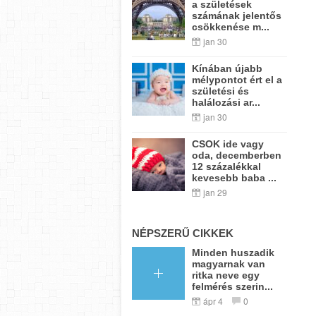
a születések
számának jelentős
csökkenése m...
jan 30
Kínában újabb
mélypontot ért el a
születési és
halálozási ar...
jan 30
CSOK ide vagy
oda, decemberben
12 százalékkal
kevesebb baba ...
jan 29
NÉPSZERŰ CIKKEK
Minden huszadik
magyarnak van
ritka neve egy
felmérés szerin...
ápr 4
0