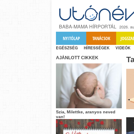
BABA-MAMA HÍRPORTÁL
2026. au
NYITÓLAP
TANÁCSOK
JOGSZA
EGÉSZSÉG
HÍRESSÉGEK
VIDEÓK
AJÁNLOTT CIKKEK
T
Szia, Milettke, aranyos neved
van!