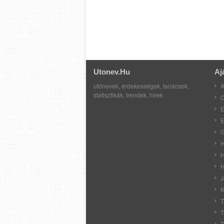
Utonev.hu
Aj
utónevek, érdekességek, tanácsok,
A
statisztikák, trendek, hírek
C
E
E
G
H
H
H
J
K
T
T
T