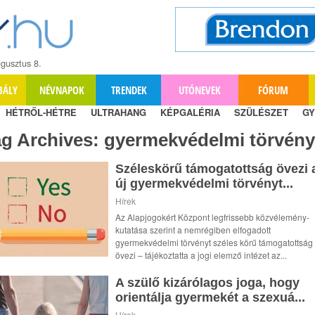
gusztus 8.
BÁLY
NÉVNAPOK
TRENDEK
UTÓNEVEK
FÓRUM
HÉTRŐL-HÉTRE
ULTRAHANG
KÉPGALÉRIA
SZÜLÉSZET
GY
ag Archives:
gyermekvédelmi törvény
Széleskörű támogatottság övezi 
új gyermekvédelmi törvényt...
Hírek
Az Alapjogokért Központ legfrissebb közvélemény-
kutatása szerint a nemrégiben elfogadott
gyermekvédelmi törvényt széles körű támogatottság
övezi – tájékoztatta a jogi elemző intézet az...
A szülő kizárólagos joga, hogy
orientálja gyermekét a szexuá...
Hírek