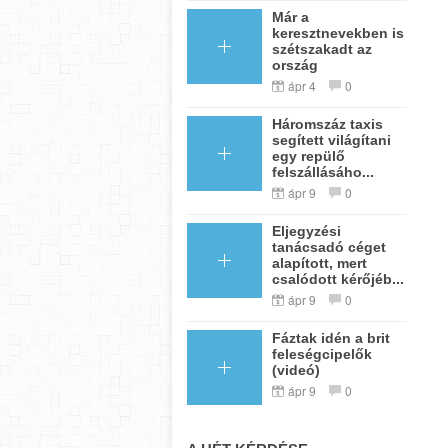
Már a
keresztnevekben is
szétszakadt az
ország
ápr 4
0
Háromszáz taxis
segített világítani
egy repülő
felszállásáho...
ápr 9
0
Eljegyzési
tanácsadó céget
alapított, mert
csalódott kérőjéb...
ápr 9
0
Fáztak idén a brit
feleségcipelők
(videó)
ápr 9
0