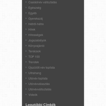
Családnév változtatás
Egészség
Egyéb
Gyerekszáj
Hétről-hétre
Hírek
Hírességek
Jogszabályok
Könyvajánló
Tanácsok
TOP 100
Trendek
Újszülött név toplista
Ultrahang
Utónév toplista
Utónévválasztás
Utónévváltoztatás
Videók
Legutóbbi Címkék