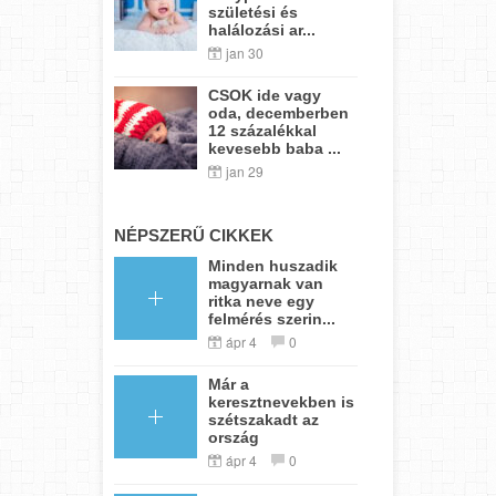
születési és
halálozási ar...
jan 30
CSOK ide vagy
oda, decemberben
12 százalékkal
kevesebb baba ...
jan 29
NÉPSZERŰ CIKKEK
Minden huszadik
magyarnak van
ritka neve egy
felmérés szerin...
ápr 4
0
Már a
keresztnevekben is
szétszakadt az
ország
ápr 4
0