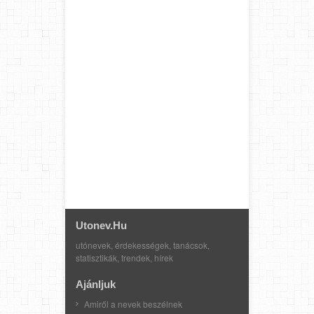
Utonev.hu
utónevek, érdekességek, tanácsok,
statisztikák, trendek, hírek
Ajánljuk
Amiről a nevek beszélnek