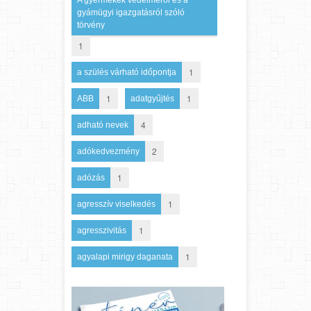
gyámügyi igazgatásról szóló
törvény
1
1
a szülés várható időpontja
1
1
ABB
adatgyűjtés
4
adható nevek
2
adókedvezmény
1
adózás
1
agresszív viselkedés
1
agresszivitás
1
agyalapi mirigy daganata