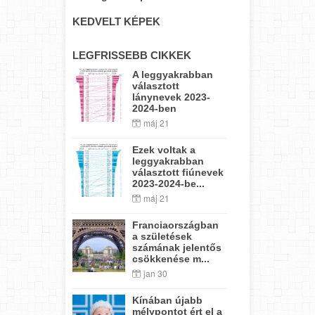
KEDVELT KÉPEK
LEGFRISSEBB CIKKEK
A leggyakrabban
választott
lánynevek 2023-
2024-ben
máj 21
Ezek voltak a
leggyakrabban
választott fiúnevek
2023-2024-be...
máj 21
Franciaországban
a születések
számának jelentős
csökkenése m...
jan 30
Kínában újabb
mélypontot ért el a