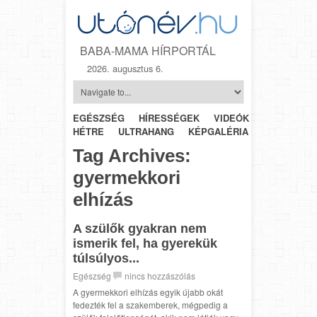
BABA-MAMA HÍRPORTÁL
2026. augusztus 6.
EGÉSZSÉG
HÍRESSÉGEK
VIDEÓK
HÉTRŐL-
HÉTRE
ULTRAHANG
KÉPGALÉRIA
SZÜLÉSZET
Tag Archives:
gyermekkori
elhízás
A szülők gyakran nem
ismerik fel, ha gyerekük
túlsúlyos...
Egészség
nincs hozzászólás
A gyermekkori elhízás egyik újabb okát
fedezték fel a szakemberek, mégpedig a