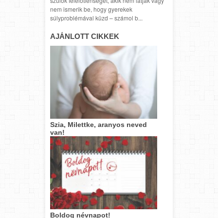
szülők felelőtlenségét, akik nem látják vagy
nem ismerik be, hogy gyerekek
súlyproblémával küzd – számol b...
AJÁNLOTT CIKKEK
Szia, Milettke, aranyos neved
van!
Boldog névnapot!