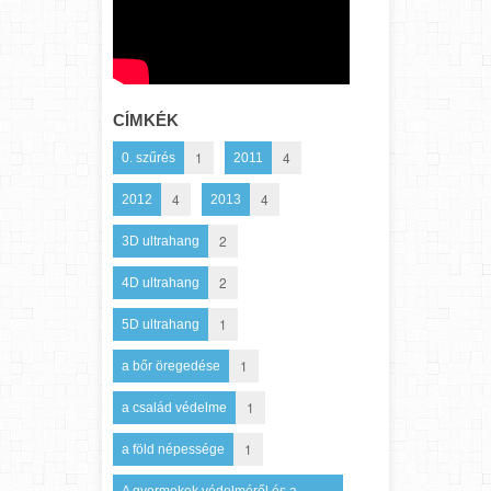
CÍMKÉK
1
4
0. szűrés
2011
4
4
2012
2013
2
3D ultrahang
2
4D ultrahang
1
5D ultrahang
1
a bőr öregedése
1
a család védelme
1
a föld népessége
A gyermekek védelméről és a