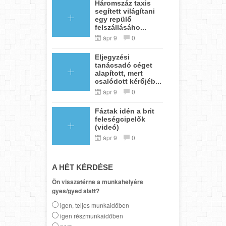
Háromszáz taxis
segített világítani
egy repülő
felszállásáho...
ápr 9
0
Eljegyzési
tanácsadó céget
alapított, mert
csalódott kérőjéb...
ápr 9
0
Fáztak idén a brit
feleségcipelők
(videó)
ápr 9
0
A HÉT KÉRDÉSE
Ön visszatérne a munkahelyére
gyes/gyed alatt?
igen, teljes munkaidőben
igen részmunkaidőben