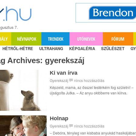
gusztus 7.
BÁLY
NÉVNAPOK
TRENDEK
UTÓNEVEK
FÓRUM
HÉTRŐL-HÉTRE
ULTRAHANG
KÉPGALÉRIA
SZÜLÉSZET
GY
ag Archives:
gyerekszáj
Ki van írva
Gyerekszáj
nincs hozzászólás
Képzeld, mama, az ősszel testérkém fog születni! –
újságolta Jutka. – Az anyu októberre van kiírva.
Holnap
Gyerekszáj
nincs hozzászólás
– Debóra, tényleg van kisbaba anyukád hasikájába