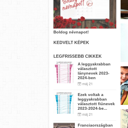
Boldog névnapot!
KEDVELT KÉPEK
LEGFRISSEBB CIKKEK
A leggyakrabban
választott
lánynevek 2023-
2024-ben
máj 21
Ezek voltak a
leggyakrabban
választott fiúnevek
2023-2024-be...
máj 21
Franciaországban