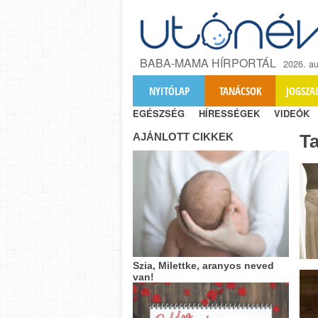
BABA-MAMA HÍRPORTÁL
2026. au
NYITÓLAP
TANÁCSOK
JOGSZA
EGÉSZSÉG
HÍRESSÉGEK
VIDEÓK
AJÁNLOTT CIKKEK
T
Szia, Milettke, aranyos neved
van!