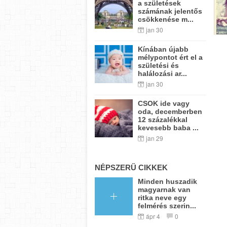
a születések
számának jelentős
csökkenése m...
jan 30
Kínában újabb
mélypontot ért el a
születési és
halálozási ar...
jan 30
CSOK ide vagy
oda, decemberben
12 százalékkal
kevesebb baba ...
jan 29
NÉPSZERŰ CIKKEK
Minden huszadik
magyarnak van
ritka neve egy
felmérés szerin...
ápr 4
0