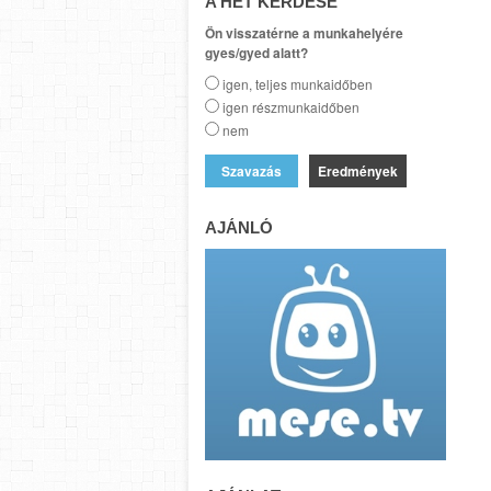
A HÉT KÉRDÉSE
Ön visszatérne a munkahelyére
gyes/gyed alatt?
igen, teljes munkaidőben
igen részmunkaidőben
nem
Eredmények
AJÁNLÓ