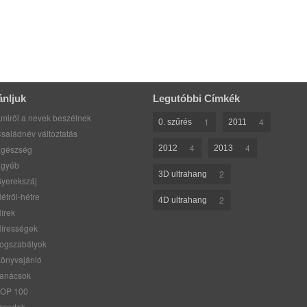
ánljuk
Legutóbbi Címkék
miről a nevek beszélnek
1
4
0. szűrés
2011
saládnév változtatás
4
4
gészség
2012
2013
gyéb
2
3D ultrahang
yerekszáj
étről-hétre
2
4D ultrahang
írek
írességek
ogszabályok
önyvajánló
anácsok
OP 100
rendek