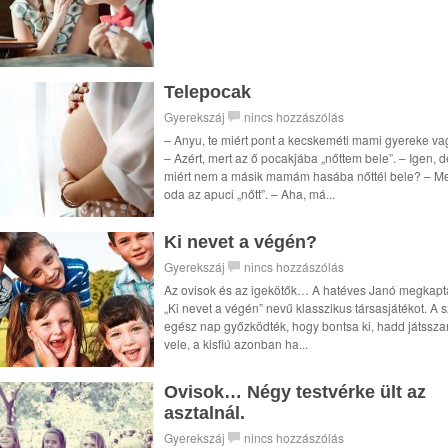
Telepocak
Gyerekszáj
nincs hozzászólás
– Anyu, te miért pont a kecskeméti mami gyereke va
– Azért, mert az ő pocakjába „nőttem bele”. – Igen, d
miért nem a másik mamám hasába nőttél bele? – Me
oda az apuci „nőtt”. – Aha, má...
Ki nevet a végén?
Gyerekszáj
nincs hozzászólás
Az ovisok és az igekötők… A hatéves Janó megkapt
„Ki nevet a végén” nevű klasszikus társasjátékot. A s
egész nap győzködték, hogy bontsa ki, hadd játssz
vele, a kisfiú azonban ha...
Ovisok… Négy testvérke ült az
asztalnál.
Gyerekszáj
nincs hozzászólás