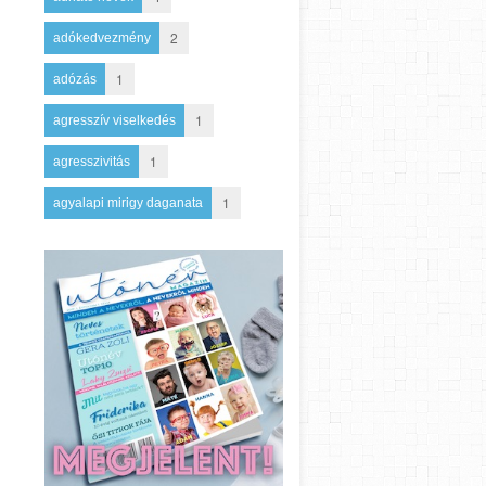
2
adókedvezmény
1
adózás
1
agresszív viselkedés
1
agresszivitás
1
agyalapi mirigy daganata