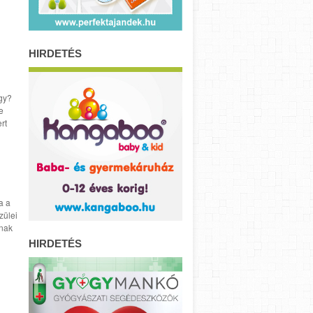
HIRDETÉS
gy?
e
rt
a a
zülei
anak
HIRDETÉS