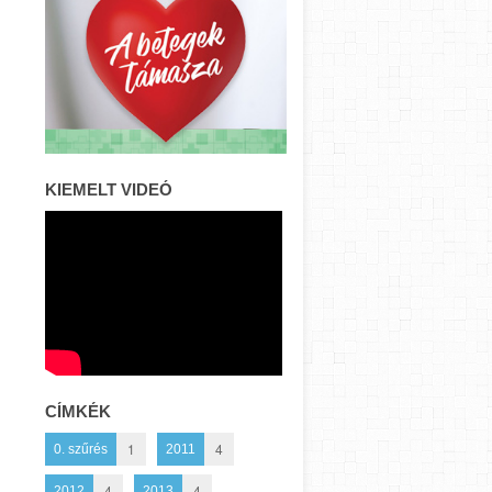
KIEMELT VIDEÓ
CÍMKÉK
1
4
0. szűrés
2011
4
4
2012
2013