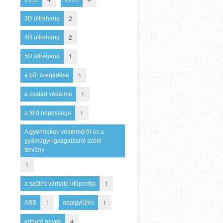
2
3D ultrahang
2
4D ultrahang
1
5D ultrahang
1
a bőr öregedése
1
a család védelme
1
a föld népessége
A gyermekek védelméről és a
gyámügyi igazgatásról szóló
törvény
1
1
a szülés várható időpontja
1
1
ABB
adatgyűjtés
4
adható nevek