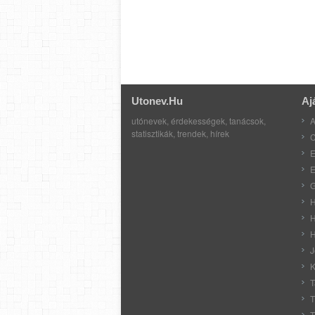
Utonev.hu
Aj
utónevek, érdekességek, tanácsok,
A
statisztikák, trendek, hírek
C
E
E
G
H
H
H
J
K
T
T
T