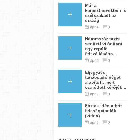
Már a
keresztnevekben is
szétszakadt az
ország
ápr 4
0
Háromszáz taxis
segített világítani
egy repülő
felszállásáho...
ápr 9
0
Eljegyzési
tanácsadó céget
alapított, mert
csalódott kérőjéb...
ápr 9
0
Fáztak idén a brit
feleségcipelők
(videó)
ápr 9
0