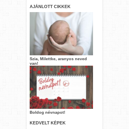
AJÁNLOTT CIKKEK
Szia, Milettke, aranyos neved
van!
Boldog névnapot!
KEDVELT KÉPEK