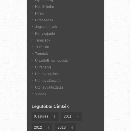
Hétről-hétre
Hírek
Hírességek
Jogszabályok
Könyvajánló
Tanácsok
TOP 100
Trendek
Újszülött név toplista
Ultrahang
Utónév toplista
Utónévválasztás
Utónévváltoztatás
Videók
Legutóbbi Címkék
1
4
0. szűrés
2011
4
4
2012
2013