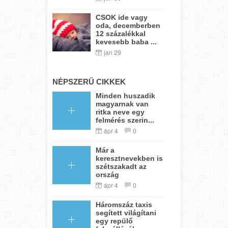
CSOK ide vagy
oda, decemberben
12 százalékkal
kevesebb baba ...
jan 29
NÉPSZERŰ CIKKEK
Minden huszadik
magyarnak van
ritka neve egy
felmérés szerin...
ápr 4
0
Már a
keresztnevekben is
szétszakadt az
ország
ápr 4
0
Háromszáz taxis
segített világítani
egy repülő