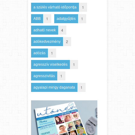
1
a szülés várható időpontja
1
1
ABB
adatgyűjtés
4
adható nevek
2
adókedvezmény
1
adózás
1
agresszív viselkedés
1
agresszivitás
1
agyalapi mirigy daganata