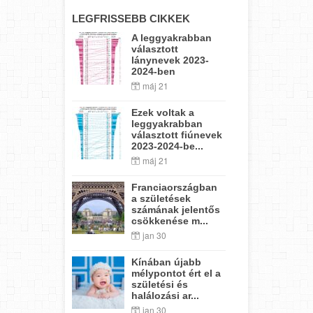
LEGFRISSEBB CIKKEK
A leggyakrabban
választott
lánynevek 2023-
2024-ben
máj 21
Ezek voltak a
leggyakrabban
választott fiúnevek
2023-2024-be...
máj 21
Franciaországban
a születések
számának jelentős
csökkenése m...
jan 30
Kínában újabb
mélypontot ért el a
születési és
halálozási ar...
jan 30