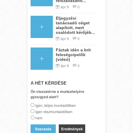
felszállásáho...
ápr 9
0
Eljegyzési
tanácsadó céget
alapított, mert
csalódott kérőjéb...
ápr 9
0
Fáztak idén a brit
feleségcipelők
(videó)
ápr 9
0
A HÉT KÉRDÉSE
Ön visszatérne a munkahelyére
gyes/gyed alatt?
igen, teljes munkaidőben
igen részmunkaidőben
nem
Eredmények