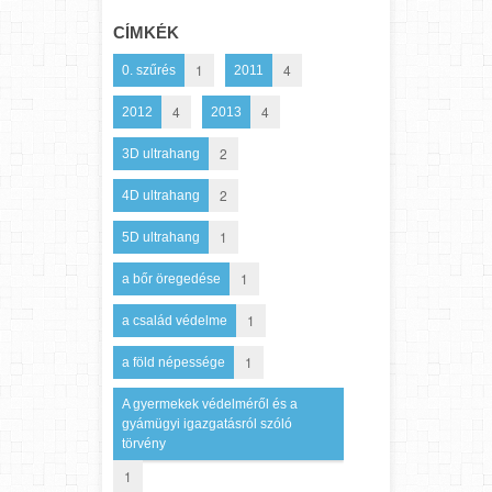
CÍMKÉK
1
4
0. szűrés
2011
4
4
2012
2013
2
3D ultrahang
2
4D ultrahang
1
5D ultrahang
1
a bőr öregedése
1
a család védelme
1
a föld népessége
A gyermekek védelméről és a
gyámügyi igazgatásról szóló
törvény
1