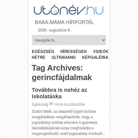
BABA-MAMA HÍRPORTÁL
2026. augusztus 6.
EGÉSZSÉG
HÍRESSÉGEK
VIDEÓK
HÉTRŐL-
HÉTRE
ULTRAHANG
KÉPGALÉRIA
SZÜLÉSZET
Tag Archives:
gerincfájdalmak
Továbbra is nehéz az
iskolatáska
Egészség
nincs hozzászólás
Szabó Máté, az alapvető jogok biztosa
vizsgálatában megállapította, hogy a
jogszabályi előírás ellenére a gyerekek
iskolatáskájának súlya meghaladja a
megengedhetőt, ezért jogszabály-módosít...