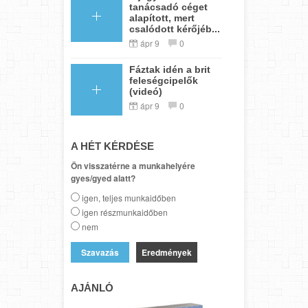
tanácsadó céget
alapított, mert
csalódott kérőjéb...
ápr 9
0
Fáztak idén a brit
feleségcipelők
(videó)
ápr 9
0
A HÉT KÉRDÉSE
Ön visszatérne a munkahelyére
gyes/gyed alatt?
igen, teljes munkaidőben
igen részmunkaidőben
nem
Eredmények
AJÁNLÓ