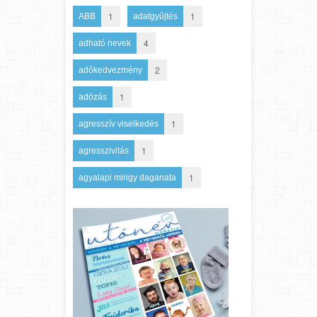
1
1
ABB
adatgyűjtés
4
adható nevek
2
adókedvezmény
1
adózás
1
agresszív viselkedés
1
agresszivitás
1
agyalapi mirigy daganata