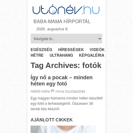
BABA-MAMA HÍRPORTÁL
2026. augusztus 8.
EGÉSZSÉG
HÍRESSÉGEK
VIDEÓK
HÉTRŐL-
HÉTRE
ULTRAHANG
KÉPGALÉRIA
SZÜLÉSZET
Tag Archives:
fotók
Így nő a pocak – minden
héten egy fotó
Hétről-hétre
nincs hozzászólás
Egy magyar kismama minden héten készített
egy fotót a terhességéről. Összesen 36
darab kép készült.
AJÁNLOTT CIKKEK