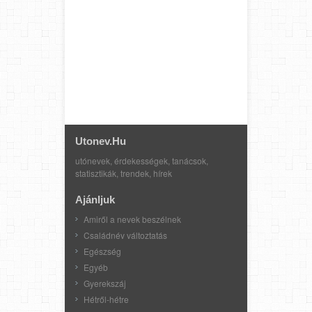
Utonev.hu
utónevek, érdekességek, tanácsok,
statisztikák, trendek, hírek
Ajánljuk
Amiről a nevek beszélnek
Családnév változtatás
Egészség
Egyéb
Gyerekszáj
Hétről-hétre