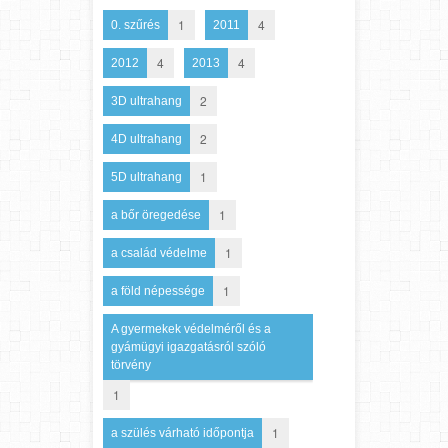
1
4
0. szűrés
2011
4
4
2012
2013
2
3D ultrahang
2
4D ultrahang
1
5D ultrahang
1
a bőr öregedése
1
a család védelme
1
a föld népessége
A gyermekek védelméről és a
gyámügyi igazgatásról szóló
törvény
1
1
a szülés várható időpontja