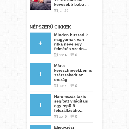
kevesebb baba ...
jan 29
NÉPSZERŰ CIKKEK
Minden huszadik
magyarnak van
ritka neve egy
felmérés szerin...
ápr 4
0
Már a
keresztnevekben is
szétszakadt az
ország
ápr 4
0
Háromszáz taxis
segített világítani
egy repülő
felszállásáho...
ápr 9
0
Eljegyzési