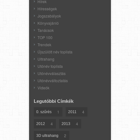
Hírek
Hírességek
Jogszabályok
Könyvajánló
Tanácsok
TOP 100
Trendek
Újszülött név toplista
Ultrahang
Utónév toplista
Utónévválasztás
Utónévváltoztatás
Videók
Legutóbbi Címkék
1
4
0. szűrés
2011
4
4
2012
2013
2
3D ultrahang