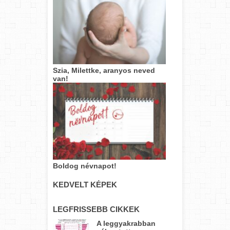
Szia, Milettke, aranyos neved
van!
Boldog névnapot!
KEDVELT KÉPEK
LEGFRISSEBB CIKKEK
A leggyakrabban