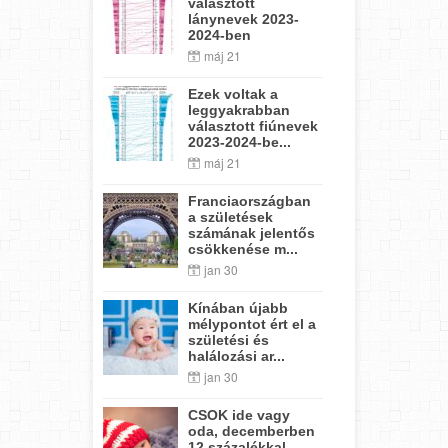
választott
lánynevek 2023-
2024-ben
máj 21
Ezek voltak a
leggyakrabban
választott fiúnevek
2023-2024-be...
máj 21
Franciaországban
a születések
számának jelentős
csökkenése m...
jan 30
Kínában újabb
mélypontot ért el a
születési és
halálozási ar...
jan 30
CSOK ide vagy
oda, decemberben
12 százalékkal