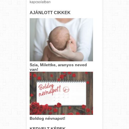
kapcsolatban
AJÁNLOTT CIKKEK
Szia, Milettke, aranyos neved
van!
Boldog névnapot!
KEDVELT KÉPEK