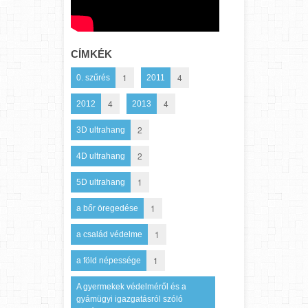
CÍMKÉK
1
4
0. szűrés
2011
4
4
2012
2013
2
3D ultrahang
2
4D ultrahang
1
5D ultrahang
1
a bőr öregedése
1
a család védelme
1
a föld népessége
A gyermekek védelméről és a
gyámügyi igazgatásról szóló