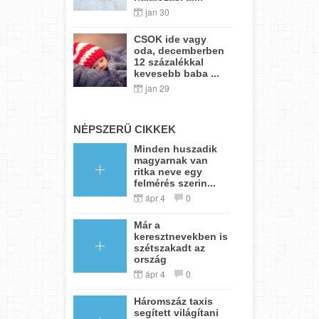
jan 30
CSOK ide vagy
oda, decemberben
12 százalékkal
kevesebb baba ...
jan 29
NÉPSZERŰ CIKKEK
Minden huszadik
magyarnak van
ritka neve egy
felmérés szerin...
ápr 4
0
Már a
keresztnevekben is
szétszakadt az
ország
ápr 4
0
Háromszáz taxis
segített világítani