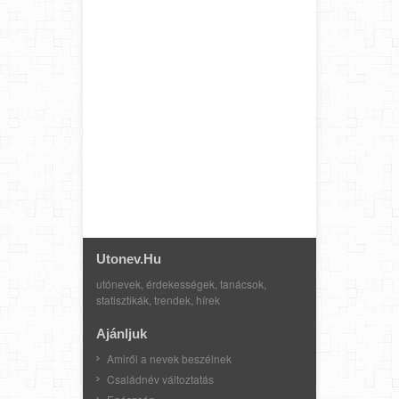
Utonev.hu
utónevek, érdekességek, tanácsok,
statisztikák, trendek, hírek
Ajánljuk
Amiről a nevek beszélnek
Családnév változtatás