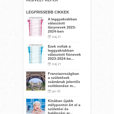
LEGFRISSEBB CIKKEK
A leggyakrabban
választott
lánynevek 2023-
2024-ben
máj 21
Ezek voltak a
leggyakrabban
választott fiúnevek
2023-2024-be...
máj 21
Franciaországban
a születések
számának jelentős
csökkenése m...
jan 30
Kínában újabb
mélypontot ért el a
születési és
halálozási ar...