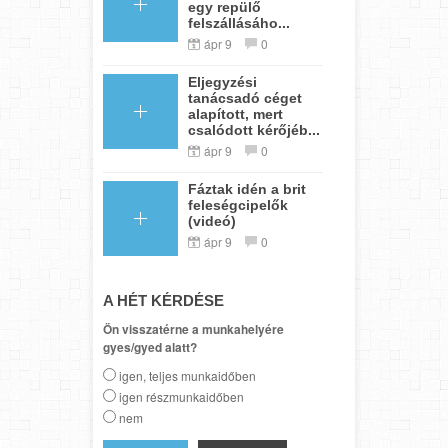
egy repülő
felszállásáho...
ápr 9
0
Eljegyzési
tanácsadó céget
alapított, mert
csalódott kérőjéb...
ápr 9
0
Fáztak idén a brit
feleségcipelők
(videó)
ápr 9
0
A HÉT KÉRDÉSE
Ön visszatérne a munkahelyére
gyes/gyed alatt?
igen, teljes munkaidőben
igen részmunkaidőben
nem