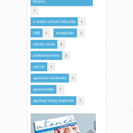
törvény
1
1
a szülés várható időpontja
1
1
ABB
adatgyűjtés
4
adható nevek
2
adókedvezmény
1
adózás
1
agresszív viselkedés
1
agresszivitás
1
agyalapi mirigy daganata