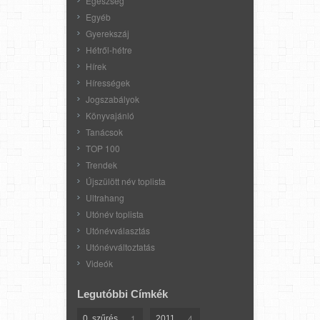
Egészség
Egyéb
Gyerekszáj
Hétről-hétre
Hírek
Hírességek
Jogszabályok
Könyvajánló
Tanácsok
TOP 100
Trendek
Újszülött név toplista
Ultrahang
Utónév toplista
Utónévválasztás
Utónévváltoztatás
Videók
Legutóbbi Címkék
1
4
0. szűrés
2011