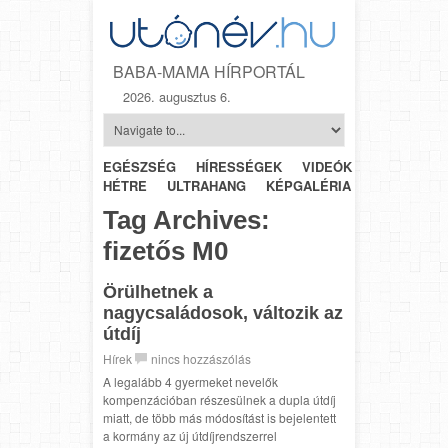
BABA-MAMA HÍRPORTÁL
2026. augusztus 6.
EGÉSZSÉG
HÍRESSÉGEK
VIDEÓK
HÉTRŐL-
HÉTRE
ULTRAHANG
KÉPGALÉRIA
SZÜLÉSZET
Tag Archives:
fizetős M0
Örülhetnek a
nagycsaládosok, változik az
útdíj
Hírek
nincs hozzászólás
A legalább 4 gyermeket nevelők
kompenzációban részesülnek a dupla útdíj
miatt, de több más módosítást is bejelentett
a kormány az új útdíjrendszerrel