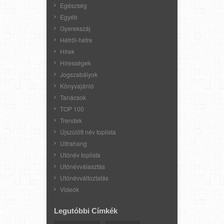
Egészség
Egyéb
Gyerekszáj
Hétről-hétre
Hírek
Hírességek
Jogszabályok
Könyvajánló
Tanácsok
TOP 100
Trendek
Újszülött név toplista
Ultrahang
Utónév toplista
Utónévválasztás
Utónévváltoztatás
Videók
Legutóbbi Címkék