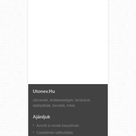
Utonev.hu
utónevek, érdekességek, tanácsok,
statisztikák, trendek, hírek
Ajánljuk
Amiről a nevek beszélnek
Családnév változtatás