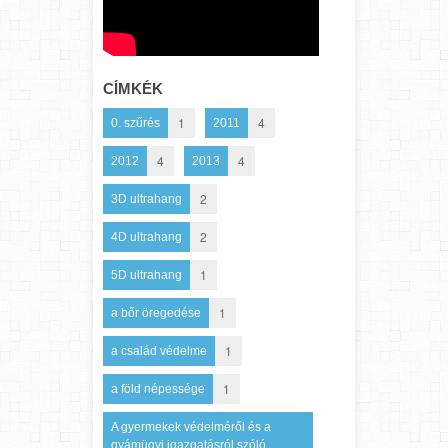
CÍMKÉK
1
4
0. szűrés
2011
4
4
2012
2013
2
3D ultrahang
2
4D ultrahang
1
5D ultrahang
1
a bőr öregedése
1
a család védelme
1
a föld népessége
A gyermekek védelméről és a
gyámügyi igazgatásról szóló