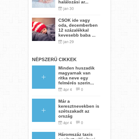
halálozási ar...
jan 30
CSOK ide vagy
oda, decemberben
12 százalékkal
kevesebb baba ...
jan 29
NÉPSZERŰ CIKKEK
Minden huszadik
magyarnak van
ritka neve egy
felmérés szerin...
ápr 4
0
Már a
keresztnevekben is
szétszakadt az
ország
ápr 4
0
Háromszáz taxis