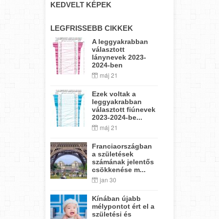
KEDVELT KÉPEK
LEGFRISSEBB CIKKEK
A leggyakrabban
választott
lánynevek 2023-
2024-ben
máj 21
Ezek voltak a
leggyakrabban
választott fiúnevek
2023-2024-be...
máj 21
Franciaországban
a születések
számának jelentős
csökkenése m...
jan 30
Kínában újabb
mélypontot ért el a
születési és