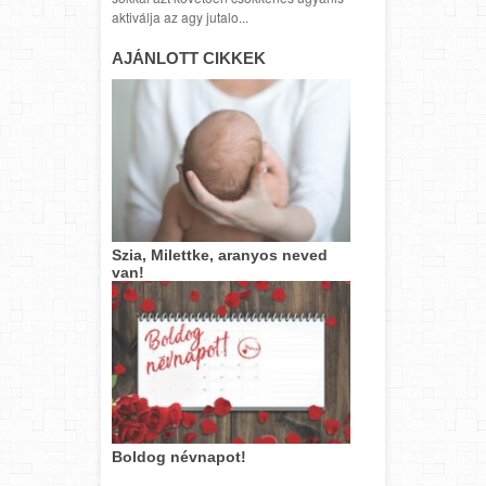
aktiválja az agy jutalo...
AJÁNLOTT CIKKEK
Szia, Milettke, aranyos neved
van!
Boldog névnapot!