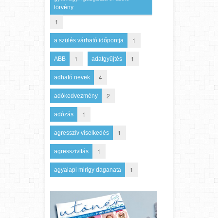
törvény
1
1
a szülés várható időpontja
1
1
ABB
adatgyűjtés
4
adható nevek
2
adókedvezmény
1
adózás
1
agresszív viselkedés
1
agresszivitás
1
agyalapi mirigy daganata