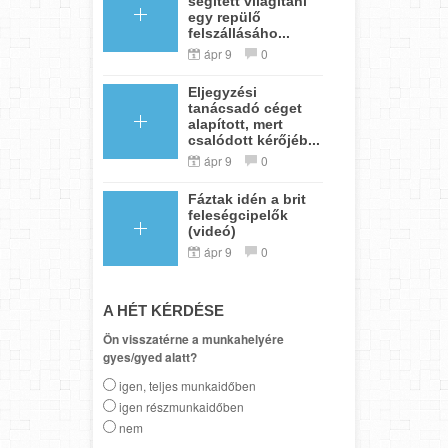
segített világítani
egy repülő
felszállásáho...
ápr 9
0
Eljegyzési
tanácsadó céget
alapított, mert
csalódott kérőjéb...
ápr 9
0
Fáztak idén a brit
feleségcipelők
(videó)
ápr 9
0
A HÉT KÉRDÉSE
Ön visszatérne a munkahelyére
gyes/gyed alatt?
igen, teljes munkaidőben
igen részmunkaidőben
nem