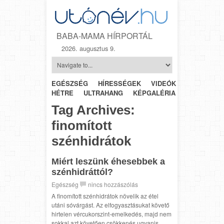
BABA-MAMA HÍRPORTÁL
2026. augusztus 9.
EGÉSZSÉG
HÍRESSÉGEK
VIDEÓK
HÉTRŐL-
HÉTRE
ULTRAHANG
KÉPGALÉRIA
SZÜLÉSZET
Tag Archives:
finomított
szénhidrátok
Miért leszünk éhesebbek a
szénhidráttól?
Egészség
nincs hozzászólás
A finomított szénhidrátok növelik az étel
utáni sóvárgást. Az elfogyasztásukat követő
hirtelen vércukorszint-emelkedés, majd nem
sokkal azt követően csökkenés ugyanis