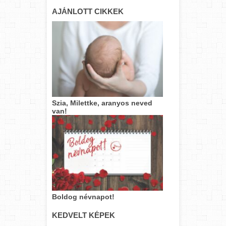
AJÁNLOTT CIKKEK
Szia, Milettke, aranyos neved
van!
Boldog névnapot!
KEDVELT KÉPEK