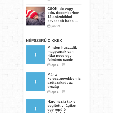
CSOK ide vagy
oda, decemberben
12 százalékkal
kevesebb baba ...
jan 29
NÉPSZERŰ CIKKEK
Minden huszadik
magyarnak van
ritka neve egy
felmérés szerin...
ápr 4
0
Már a
keresztnevekben is
szétszakadt az
ország
ápr 4
0
Háromszáz taxis
segített világítani
egy repülő