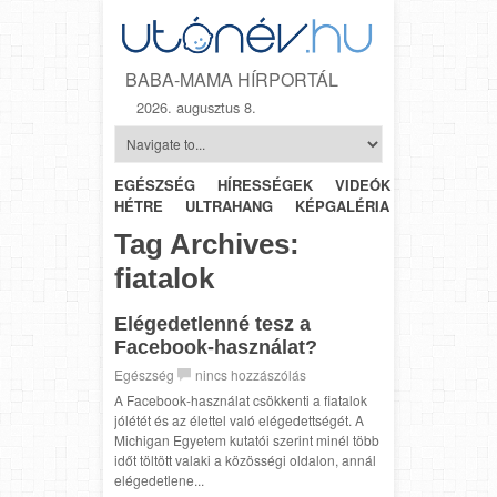
BABA-MAMA HÍRPORTÁL
2026. augusztus 8.
EGÉSZSÉG
HÍRESSÉGEK
VIDEÓK
HÉTRŐL-
HÉTRE
ULTRAHANG
KÉPGALÉRIA
SZÜLÉSZET
Tag Archives:
fiatalok
Elégedetlenné tesz a
Facebook-használat?
Egészség
nincs hozzászólás
A Facebook-használat csökkenti a fiatalok
jólétét és az élettel való elégedettségét. A
Michigan Egyetem kutatói szerint minél több
időt töltött valaki a közösségi oldalon, annál
elégedetlene...