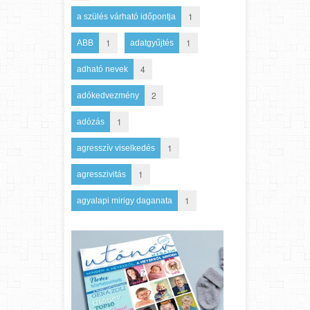
1
a szülés várható időpontja
1
1
ABB
adatgyűjtés
4
adható nevek
2
adókedvezmény
1
adózás
1
agresszív viselkedés
1
agresszivitás
1
agyalapi mirigy daganata