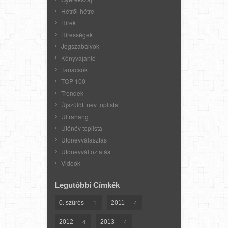
Hétről-hétre
Hírek
Hírességek
Jogszabályok
Könyvajánló
Tanácsok
TOP 100
Trendek
Újszülött név toplista
Ultrahang
Utónév toplista
Utónévválasztás
Utónévváltoztatás
Videók
Legutóbbi Címkék
1
4
0. szűrés
2011
4
4
2012
2013