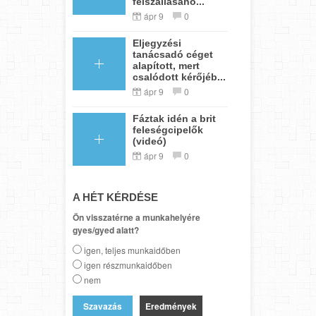
felszállásáho...
ápr 9
0
Eljegyzési
tanácsadó céget
alapított, mert
csalódott kérőjéb...
ápr 9
0
Fáztak idén a brit
feleségcipelők
(videó)
ápr 9
0
A HÉT KÉRDÉSE
Ön visszatérne a munkahelyére
gyes/gyed alatt?
igen, teljes munkaidőben
igen részmunkaidőben
nem
Eredmények