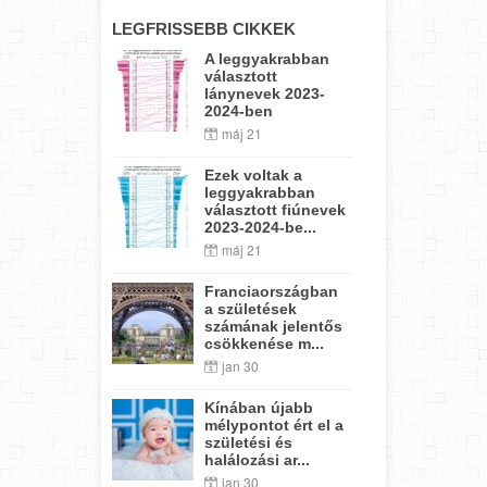
LEGFRISSEBB CIKKEK
A leggyakrabban
választott
lánynevek 2023-
2024-ben
máj 21
Ezek voltak a
leggyakrabban
választott fiúnevek
2023-2024-be...
máj 21
Franciaországban
a születések
számának jelentős
csökkenése m...
jan 30
Kínában újabb
mélypontot ért el a
születési és
halálozási ar...
jan 30