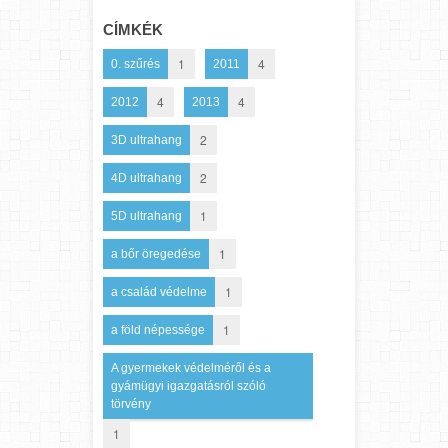
CÍMKÉK
1
4
0. szűrés
2011
4
4
2012
2013
2
3D ultrahang
2
4D ultrahang
1
5D ultrahang
1
a bőr öregedése
1
a család védelme
1
a föld népessége
A gyermekek védelméről és a
gyámügyi igazgatásról szóló
törvény
1