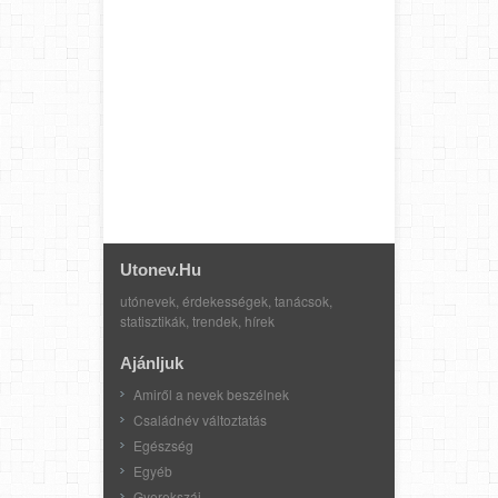
Utonev.hu
utónevek, érdekességek, tanácsok,
statisztikák, trendek, hírek
Ajánljuk
Amiről a nevek beszélnek
Családnév változtatás
Egészség
Egyéb
Gyerekszáj