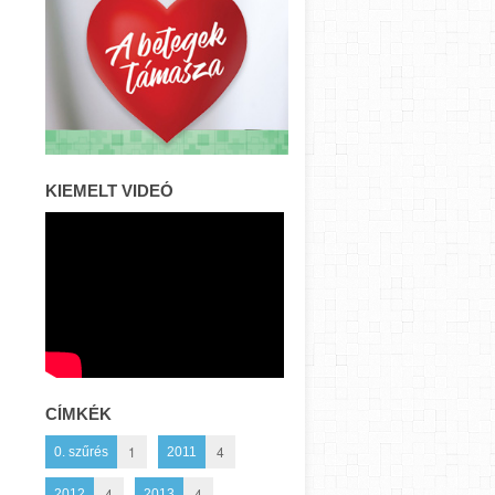
KIEMELT VIDEÓ
CÍMKÉK
1
4
0. szűrés
2011
4
4
2012
2013