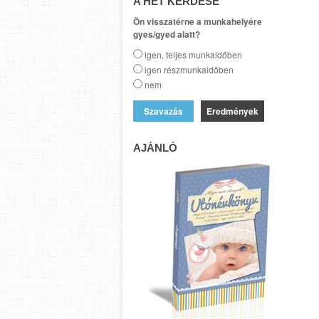
A HÉT KÉRDÉSE
Ön visszatérne a munkahelyére
gyes/gyed alatt?
igen, teljes munkaidőben
igen részmunkaidőben
nem
Eredmények
AJÁNLÓ