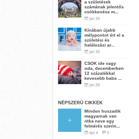
a születések
számának jelentős
csökkenése m...
jan 30
Kínában újabb
mélypontot ért el a
születési és
halálozási ar...
jan 30
CSOK ide vagy
oda, decemberben
12 százalékkal
kevesebb baba ...
jan 29
NÉPSZERŰ CIKKEK
Minden huszadik
magyarnak van
ritka neve egy
felmérés szerin...
ápr 4
0