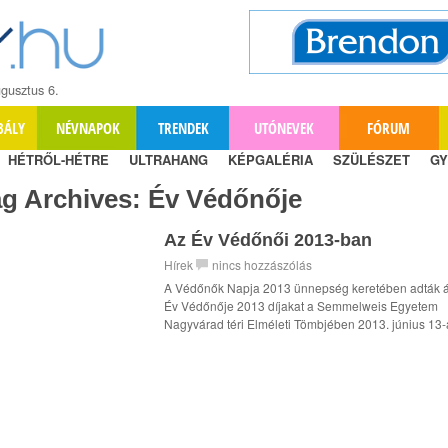
gusztus 6.
BÁLY
NÉVNAPOK
TRENDEK
UTÓNEVEK
FÓRUM
HÉTRŐL-HÉTRE
ULTRAHANG
KÉPGALÉRIA
SZÜLÉSZET
GY
ag Archives:
Év Védőnője
Az Év Védőnői 2013-ban
Hírek
nincs hozzászólás
A Védőnők Napja 2013 ünnepség keretében adták á
Év Védőnője 2013 díjakat a Semmelweis Egyetem
Nagyvárad téri Elméleti Tömbjében 2013. június 13-