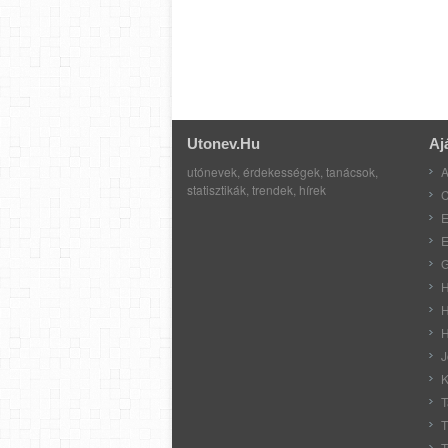
Utonev.hu
Aj
utónevek, érdekességek, tanácsok,
A
statisztikák, trendek, hírek
C
E
E
G
H
H
H
J
K
T
T
T