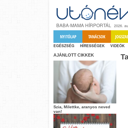
BABA-MAMA HÍRPORTÁL
2026. au
NYITÓLAP
TANÁCSOK
JOGSZA
EGÉSZSÉG
HÍRESSÉGEK
VIDEÓK
AJÁNLOTT CIKKEK
T
Szia, Milettke, aranyos neved
van!