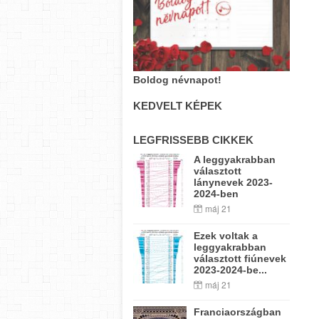
Boldog névnapot!
KEDVELT KÉPEK
LEGFRISSEBB CIKKEK
A leggyakrabban
választott
lánynevek 2023-
2024-ben
máj 21
Ezek voltak a
leggyakrabban
választott fiúnevek
2023-2024-be...
máj 21
Franciaországban