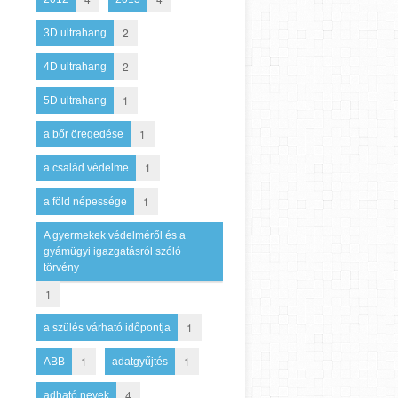
2
3D ultrahang
2
4D ultrahang
1
5D ultrahang
1
a bőr öregedése
1
a család védelme
1
a föld népessége
A gyermekek védelméről és a
gyámügyi igazgatásról szóló
törvény
1
1
a szülés várható időpontja
1
1
ABB
adatgyűjtés
4
adható nevek