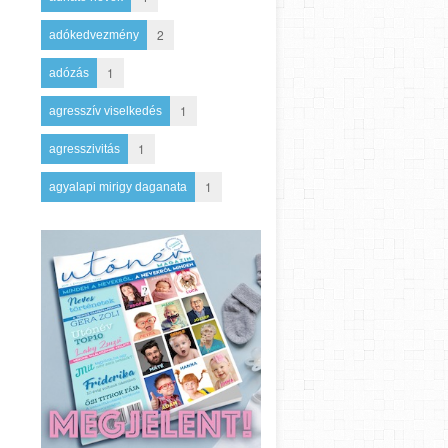
2
adókedvezmény
1
adózás
1
agresszív viselkedés
1
agresszivitás
1
agyalapi mirigy daganata