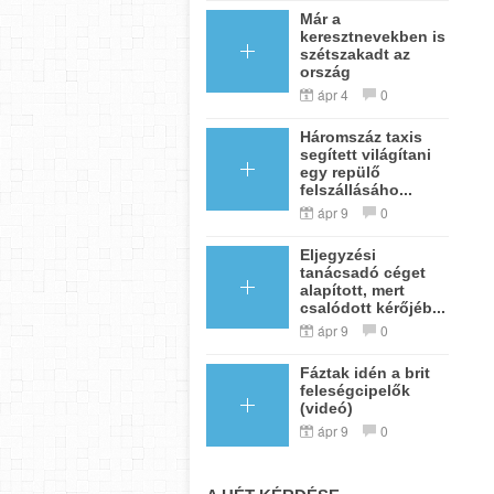
Már a
keresztnevekben is
szétszakadt az
ország
ápr 4
0
Háromszáz taxis
segített világítani
egy repülő
felszállásáho...
ápr 9
0
Eljegyzési
tanácsadó céget
alapított, mert
csalódott kérőjéb...
ápr 9
0
Fáztak idén a brit
feleségcipelők
(videó)
ápr 9
0