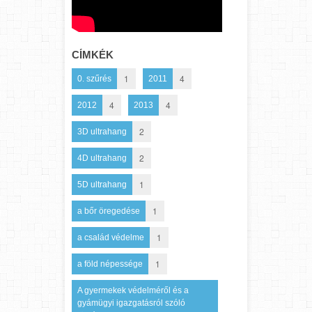
CÍMKÉK
1
4
0. szűrés
2011
4
4
2012
2013
2
3D ultrahang
2
4D ultrahang
1
5D ultrahang
1
a bőr öregedése
1
a család védelme
1
a föld népessége
A gyermekek védelméről és a
gyámügyi igazgatásról szóló