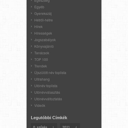
Egészség
Egyéb
Gyerekszáj
Hétről-hétre
Hírek
Hírességek
Jogszabályok
Könyvajánló
Tanácsok
TOP 100
Trendek
Újszülött név toplista
Ultrahang
Utónév toplista
Utónévválasztás
Utónévváltoztatás
Videók
Legutóbbi Címkék
1
4
0. szűrés
2011