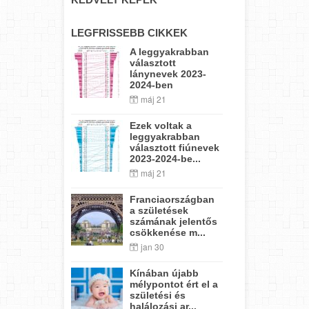
LEGFRISSEBB CIKKEK
A leggyakrabban
választott
lánynevek 2023-
2024-ben
máj 21
Ezek voltak a
leggyakrabban
választott fiúnevek
2023-2024-be...
máj 21
Franciaországban
a születések
számának jelentős
csökkenése m...
jan 30
Kínában újabb
mélypontot ért el a
születési és
halálozási ar...