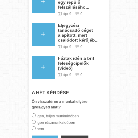
egy repülő
felszállásáho...
ápr 9
0
Eljegyzési
tanácsadó céget
alapított, mert
csalódott kérőjéb...
ápr 9
0
Fáztak idén a brit
feleségcipelők
(videó)
ápr 9
0
A HÉT KÉRDÉSE
Ön visszatérne a munkahelyére
gyes/gyed alatt?
igen, teljes munkaidőben
igen részmunkaidőben
nem