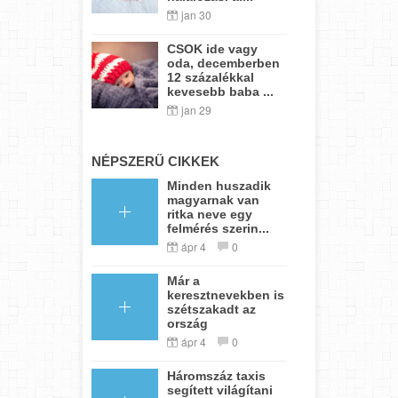
jan 30
CSOK ide vagy
oda, decemberben
12 százalékkal
kevesebb baba ...
jan 29
NÉPSZERŰ CIKKEK
Minden huszadik
magyarnak van
ritka neve egy
felmérés szerin...
ápr 4
0
Már a
keresztnevekben is
szétszakadt az
ország
ápr 4
0
Háromszáz taxis
segített világítani