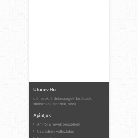
Utonev.hu
utónevek, érdekességek, tanácsok,
statisztikák, trendek, hírek
Ajánljuk
Amiről a nevek beszélnek
Családnév változtatás