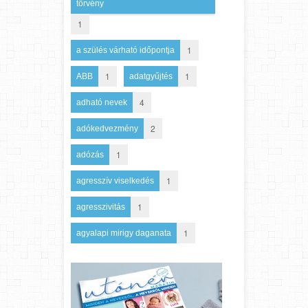
törvény
1
1
a szülés várható időpontja
1
1
ABB
adatgyűjtés
4
adható nevek
2
adókedvezmény
1
adózás
1
agresszív viselkedés
1
agresszivitás
1
agyalapi mirigy daganata