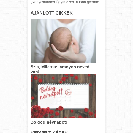
„Nagycsaládos Ügyintézés” a több gyerme...
AJÁNLOTT CIKKEK
Szia, Milettke, aranyos neved
van!
Boldog névnapot!
KEDVELT KÉPEK