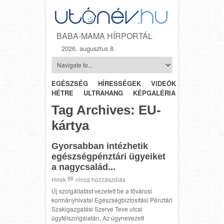
BABA-MAMA HÍRPORTÁL
2026. augusztus 8.
EGÉSZSÉG
HÍRESSÉGEK
VIDEÓK
HÉTRŐL-
HÉTRE
ULTRAHANG
KÉPGALÉRIA
SZÜLÉSZET
Tag Archives:
EU-
kártya
Gyorsabban intézhetik
egészségpénztári ügyeiket
a nagycsalád...
Hírek
nincs hozzászólás
Új szolgáltatást vezetett be a fővárosi
kormányhivatal Egészségbiztosítási Pénztári
Szakigazgatási Szerve Teve utcai
ügyfélszolgálatán. Az úgynevezett