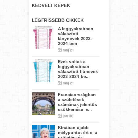
KEDVELT KÉPEK
LEGFRISSEBB CIKKEK
A leggyakrabban
választott
lánynevek 2023-
2024-ben
máj 21
Ezek voltak a
leggyakrabban
választott fiúnevek
2023-2024-be...
máj 21
Franciaországban
a születések
számának jelentős
csökkenése m...
jan 30
Kínában újabb
mélypontot ért el a
születési és