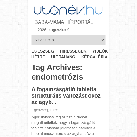
BABA-MAMA HÍRPORTÁL
2026. augusztus 9.
EGÉSZSÉG
HÍRESSÉGEK
VIDEÓK
HÉTRŐL-
HÉTRE
ULTRAHANG
KÉPGALÉRIA
SZÜLÉSZET
Tag Archives:
endometrózis
A fogamzásgátló tabletta
strukturális változást okoz
az agyb...
Egészség
,
Hírek
Agykutatással foglalkozó tudósok
megállapították, hogy a fogamzásgátló
tabletta hatására jelentősen csökken a
hipotalamusz mérete az agyban. Az új