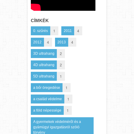
CÍMKÉK
1
4
0. szűrés
2011
4
4
2012
2013
2
3D ultrahang
2
4D ultrahang
1
5D ultrahang
1
a bőr öregedése
1
a család védelme
1
a föld népessége
A gyermekek védelméről és a
gyámügyi igazgatásról szóló
törvény