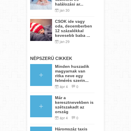
halálozási ar...
jan 30
CSOK ide vagy
oda, decemberben
12 százalékkal
kevesebb baba ...
jan 29
NÉPSZERŰ CIKKEK
Minden huszadik
magyarnak van
ritka neve egy
felmérés szerin...
ápr 4
0
Már a
keresztnevekben is
szétszakadt az
ország
ápr 4
0
Háromszáz taxis