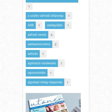
1
1
a szülés várható időpontja
1
1
ABB
adatgyűjtés
4
adható nevek
2
adókedvezmény
1
adózás
1
agresszív viselkedés
1
agresszivitás
1
agyalapi mirigy daganata