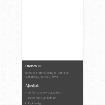
Utonev.hu
utónevek, érdekességek, tanácsok,
statisztikák, trendek, hírek
Ajánljuk
Amiről a nevek beszélnek
Családnév változtatás
Egészség