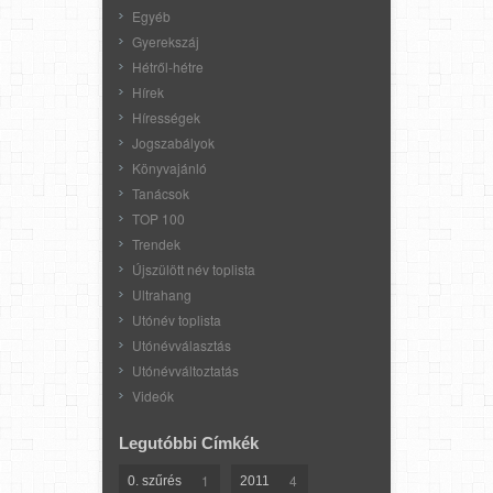
Egyéb
Gyerekszáj
Hétről-hétre
Hírek
Hírességek
Jogszabályok
Könyvajánló
Tanácsok
TOP 100
Trendek
Újszülött név toplista
Ultrahang
Utónév toplista
Utónévválasztás
Utónévváltoztatás
Videók
Legutóbbi Címkék
1
4
0. szűrés
2011