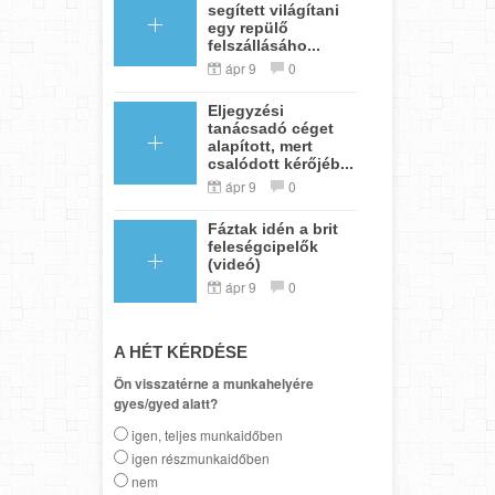
segített világítani
egy repülő
felszállásáho...
ápr 9
0
Eljegyzési
tanácsadó céget
alapított, mert
csalódott kérőjéb...
ápr 9
0
Fáztak idén a brit
feleségcipelők
(videó)
ápr 9
0
A HÉT KÉRDÉSE
Ön visszatérne a munkahelyére
gyes/gyed alatt?
igen, teljes munkaidőben
igen részmunkaidőben
nem