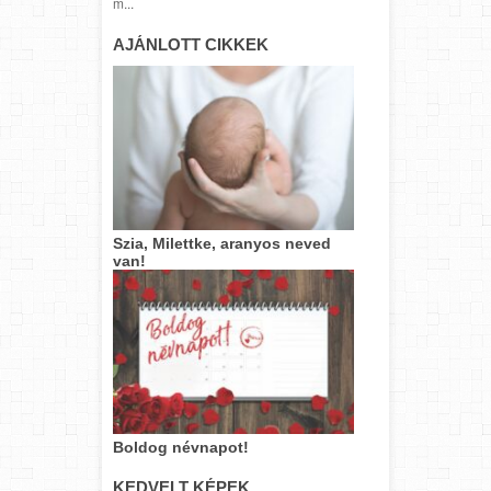
m...
AJÁNLOTT CIKKEK
Szia, Milettke, aranyos neved
van!
Boldog névnapot!
KEDVELT KÉPEK