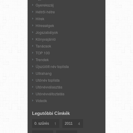
Gyerekszáj
Hétről-hétre
Hírek
Hírességek
Jogszabályok
Könyvajánló
Tanácsok
TOP 100
Trendek
Újszülött név toplista
Ultrahang
Utónév toplista
Utónévválasztás
Utónévváltoztatás
Videók
Legutóbbi Címkék
1
4
0. szűrés
2011