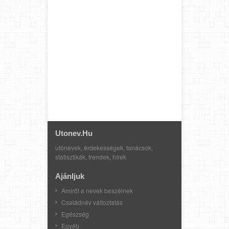
Utonev.hu
utónevek, érdekességek, tanácsok,
statisztikák, trendek, hírek
Ajánljuk
Amiről a nevek beszélnek
Családnév változtatás
Egészség
Egyéb