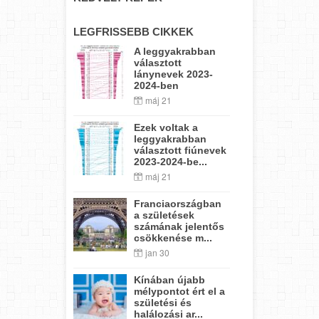
LEGFRISSEBB CIKKEK
A leggyakrabban
választott
lánynevek 2023-
2024-ben
máj 21
Ezek voltak a
leggyakrabban
választott fiúnevek
2023-2024-be...
máj 21
Franciaországban
a születések
számának jelentős
csökkenése m...
jan 30
Kínában újabb
mélypontot ért el a
születési és
halálozási ar...