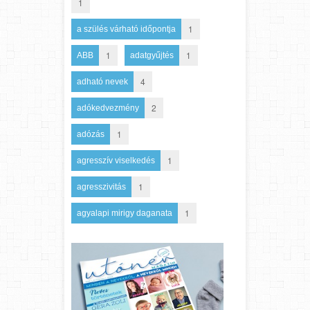
1
1
a szülés várható időpontja
1
1
ABB
adatgyűjtés
4
adható nevek
2
adókedvezmény
1
adózás
1
agresszív viselkedés
1
agresszivitás
1
agyalapi mirigy daganata