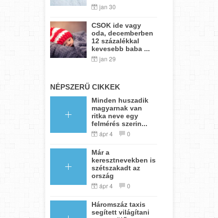
jan 30
CSOK ide vagy
oda, decemberben
12 százalékkal
kevesebb baba ...
jan 29
NÉPSZERŰ CIKKEK
Minden huszadik
magyarnak van
ritka neve egy
felmérés szerin...
ápr 4
0
Már a
keresztnevekben is
szétszakadt az
ország
ápr 4
0
Háromszáz taxis
segített világítani