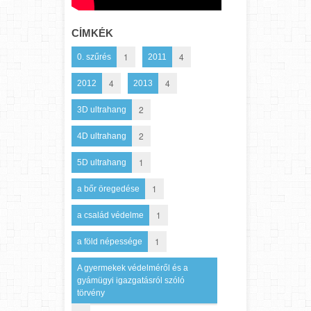
CÍMKÉK
1
4
0. szűrés
2011
4
4
2012
2013
2
3D ultrahang
2
4D ultrahang
1
5D ultrahang
1
a bőr öregedése
1
a család védelme
1
a föld népessége
A gyermekek védelméről és a
gyámügyi igazgatásról szóló
törvény