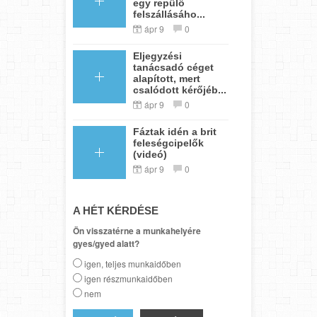
egy repülő
felszállásáho...
ápr 9
0
Eljegyzési
tanácsadó céget
alapított, mert
csalódott kérőjéb...
ápr 9
0
Fáztak idén a brit
feleségcipelők
(videó)
ápr 9
0
A HÉT KÉRDÉSE
Ön visszatérne a munkahelyére
gyes/gyed alatt?
igen, teljes munkaidőben
igen részmunkaidőben
nem