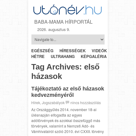
BABA-MAMA HÍRPORTÁL
2026. augusztus 9.
EGÉSZSÉG
HÍRESSÉGEK
VIDEÓK
HÉTRŐL-
HÉTRE
ULTRAHANG
KÉPGALÉRIA
SZÜLÉSZET
Tag Archives:
első
házasok
Tájékoztató az első házasok
kedvezményéről
Hírek
,
Jogszabályok
nincs hozzászólás
Az Országgyűlés 2014. november 18-ai
ülésnapján elfogadta az egyes
adótörvények és azokkal összefüggő más
törvények, valamint a Nemzeti Adó- és
Vámhivatalról szóló 2010. évi CXXII. törvény