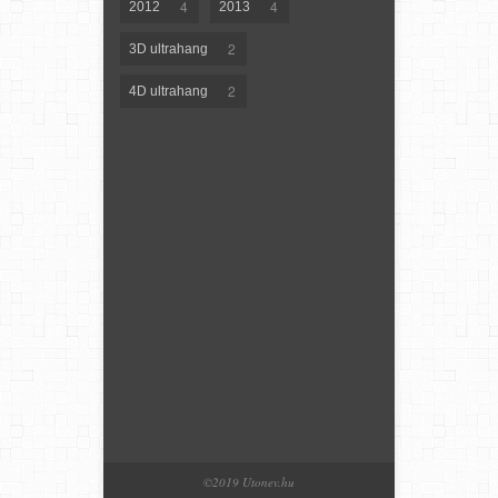
4
4
2012
2013
2
3D ultrahang
2
4D ultrahang
©2019 Utonev.hu