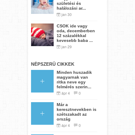
születési és
halálozási ar...
jan 30
CSOK ide vagy
oda, decemberben
12 százalékkal
kevesebb baba ...
jan 29
NÉPSZERŰ CIKKEK
Minden huszadik
magyarnak van
ritka neve egy
felmérés szerin...
ápr 4
0
Már a
keresztnevekben is
szétszakadt az
ország
ápr 4
0