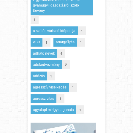
gyámügyi igazgatásról szóló
törvény
1
1
a szülés várható időpontja
1
1
ABB
adatgyűjtés
4
adható nevek
2
adókedvezmény
1
adózás
1
agresszív viselkedés
1
agresszivitás
1
agyalapi mirigy daganata