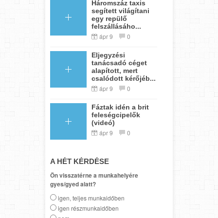
Háromszáz taxis
segített világítani
egy repülő
felszállásáho...
ápr 9
0
Eljegyzési
tanácsadó céget
alapított, mert
csalódott kérőjéb...
ápr 9
0
Fáztak idén a brit
feleségcipelők
(videó)
ápr 9
0
A HÉT KÉRDÉSE
Ön visszatérne a munkahelyére
gyes/gyed alatt?
igen, teljes munkaidőben
igen részmunkaidőben