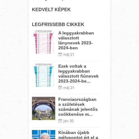
KEDVELT KÉPEK
LEGFRISSEBB CIKKEK
A leggyakrabban
választott
lánynevek 2023-
2024-ben
máj 21
Ezek voltak a
leggyakrabban
választott fiúnevek
2023-2024-be...
máj 21
Franciaországban
a születések
számának jelentős
csökkenése m...
jan 30
Kínában újabb
mélypontot ért el a