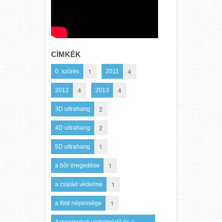
CÍMKÉK
1
4
0. szűrés
2011
4
4
2012
2013
2
3D ultrahang
2
4D ultrahang
1
5D ultrahang
1
a bőr öregedése
1
a család védelme
1
a föld népessége
A gyermekek védelméről és a