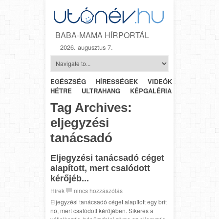
BABA-MAMA HÍRPORTÁL
2026. augusztus 7.
EGÉSZSÉG
HÍRESSÉGEK
VIDEÓK
HÉTRŐL-
HÉTRE
ULTRAHANG
KÉPGALÉRIA
SZÜLÉSZET
Tag Archives:
eljegyzési
tanácsadó
Eljegyzési tanácsadó céget
alapított, mert csalódott
kérőjéb...
Hírek
nincs hozzászólás
Eljegyzési tanácsadó céget alapított egy brit
nő, mert csalódott kérőjében. Sikeres a