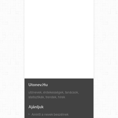
Utonev.hu
utónevek, érdekességek, tanácsok,
statisztikák, trendek, hírek
Ajánljuk
Amiről a nevek beszélnek