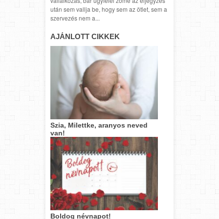
vállalkozás, bár ügyfelei zöme az eljegyzés
után sem vallja be, hogy sem az ötlet, sem a
szervezés nem a...
AJÁNLOTT CIKKEK
Szia, Milettke, aranyos neved
van!
Boldog névnapot!