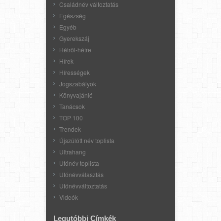
Családnév változtatás
Egészség
Egyéb
Gyerekszáj
Hétről-hétre
Hírek
Hírességek
Jogszabályok
Könyvajánló
Tanácsok
TOP 100
Trendek
Újszülött név toplista
Ultrahang
Utónév toplista
Utónévválasztás
Utónévváltoztatás
Videók
Legutóbbi Címkék