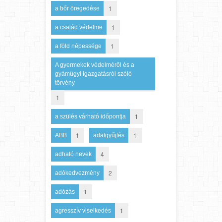
1
a bőr öregedése
1
a család védelme
1
a föld népessége
A gyermekek védelméről és a
gyámügyi igazgatásról szóló
törvény
1
1
a szülés várható időpontja
1
1
ABB
adatgyűjtés
4
adható nevek
2
adókedvezmény
1
adózás
1
agresszív viselkedés