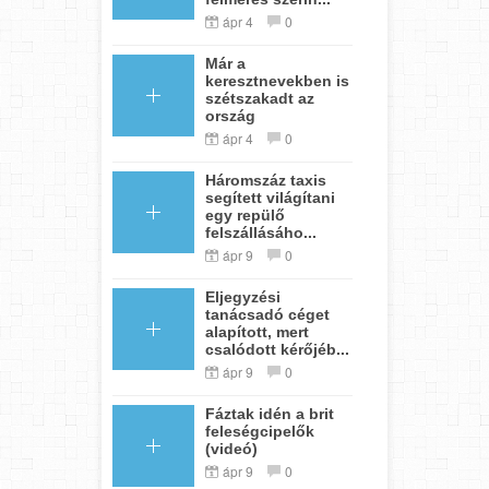
ápr 4
0
Már a
keresztnevekben is
szétszakadt az
ország
ápr 4
0
Háromszáz taxis
segített világítani
egy repülő
felszállásáho...
ápr 9
0
Eljegyzési
tanácsadó céget
alapított, mert
csalódott kérőjéb...
ápr 9
0
Fáztak idén a brit
feleségcipelők
(videó)
ápr 9
0