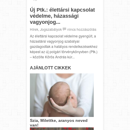
Új Ptk.: élettársi kapcsolat
védelme, házassági
vagyonjog...
Hírek
,
Jogszabályok
nincs hozzászólás
Az élettársi kapcsolat védelme gyengült, a
házastársi vagyonjog szabályai
gazdagodtak a hatályos rendelkezésekhez
képest az új polgári törvénykönyvben (Ptk.)
– közölte Kőrös András kúr...
AJÁNLOTT CIKKEK
Szia, Milettke, aranyos neved
van!