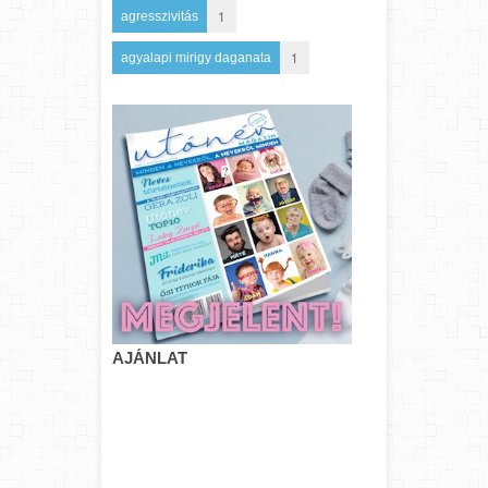
1
agresszivitás
1
agyalapi mirigy daganata
AJÁNLAT