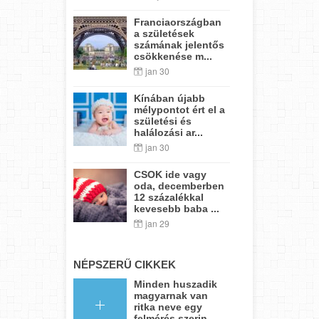
Franciaországban
a születések
számának jelentős
csökkenése m...
jan 30
Kínában újabb
mélypontot ért el a
születési és
halálozási ar...
jan 30
CSOK ide vagy
oda, decemberben
12 százalékkal
kevesebb baba ...
jan 29
NÉPSZERŰ CIKKEK
Minden huszadik
magyarnak van
ritka neve egy
felmérés szerin...