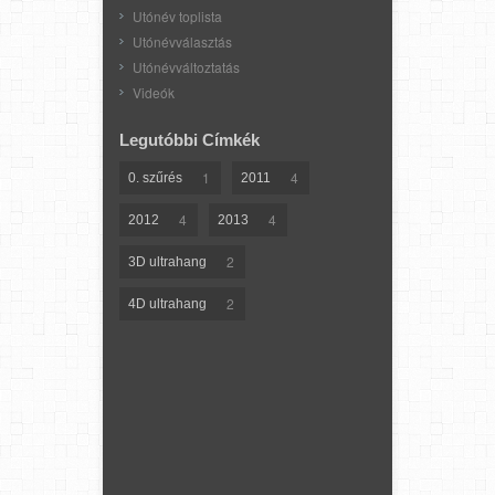
Utónév toplista
Utónévválasztás
Utónévváltoztatás
Videók
Legutóbbi Címkék
1
4
0. szűrés
2011
4
4
2012
2013
2
3D ultrahang
2
4D ultrahang