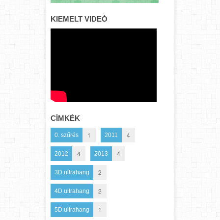
KIEMELT VIDEÓ
CÍMKÉK
1
4
0. szűrés
2011
4
4
2012
2013
2
3D ultrahang
2
4D ultrahang
1
5D ultrahang