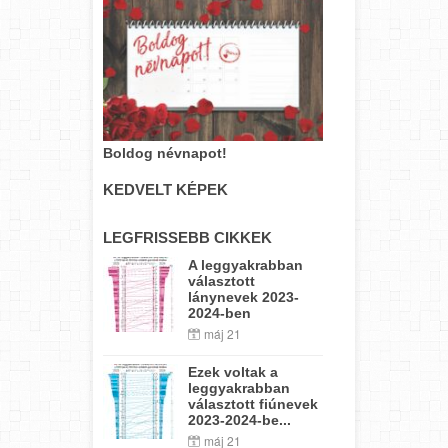
Boldog névnapot!
KEDVELT KÉPEK
LEGFRISSEBB CIKKEK
A leggyakrabban
választott
lánynevek 2023-
2024-ben
máj 21
Ezek voltak a
leggyakrabban
választott fiúnevek
2023-2024-be...
máj 21