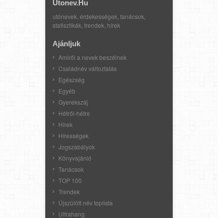
Utonev.hu
utónevek, érdekességek, tanácsok,
statisztikák, trendek, hírek
Ajánljuk
Amiről a nevek beszélnek
Családnév változtatás
Egészség
Egyéb
Gyerekszáj
Hétről-hétre
Hírek
Hírességek
Jogszabályok
Könyvajánló
Tanácsok
TOP 100
Trendek
Újszülött név toplista
Ultrahang