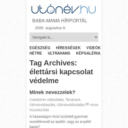
BABA-MAMA HÍRPORTÁL
2026. augusztus 9.
EGÉSZSÉG
HÍRESSÉGEK
VIDEÓK
HÉTRŐL-
HÉTRE
ULTRAHANG
KÉPGALÉRIA
SZÜLÉSZET
Tag Archives:
élettársi kapcsolat
védelme
Minek nevezzelek?
Családnév változtatás
,
Tanácsok
,
Utónévválasztás
,
Utónévváltoztatás
nincs
hozzászólás
A házasságon kívül született gyermek
vezetéknevét az apától, vagy az anyától
kapja?