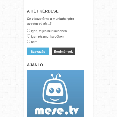
A HÉT KÉRDÉSE
Ön visszatérne a munkahelyére
gyes/gyed alatt?
igen, teljes munkaidőben
igen részmunkaidőben
nem
Eredmények
AJÁNLÓ