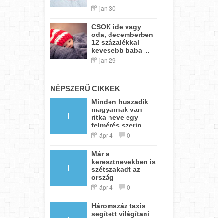
jan 30
CSOK ide vagy
oda, decemberben
12 százalékkal
kevesebb baba ...
jan 29
NÉPSZERŰ CIKKEK
Minden huszadik
magyarnak van
ritka neve egy
felmérés szerin...
ápr 4
0
Már a
keresztnevekben is
szétszakadt az
ország
ápr 4
0
Háromszáz taxis
segített világítani