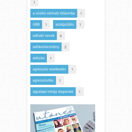
1
1
a szülés várható időpontja
1
1
ABB
adatgyűjtés
4
adható nevek
2
adókedvezmény
1
adózás
1
agresszív viselkedés
1
agresszivitás
1
agyalapi mirigy daganata