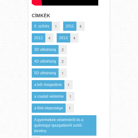
CÍMKÉK
1
4
0. szűrés
2011
4
4
2012
2013
2
3D ultrahang
2
4D ultrahang
1
5D ultrahang
1
a bőr öregedése
1
a család védelme
1
a föld népessége
A gyermekek védelméről és a
gyámügyi igazgatásról szóló
törvény