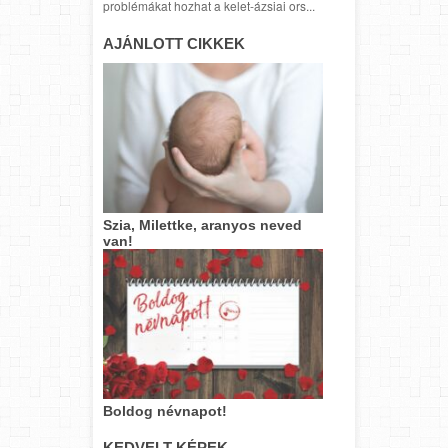
problémákat hozhat a kelet-ázsiai ors...
AJÁNLOTT CIKKEK
Szia, Milettke, aranyos neved
van!
Boldog névnapot!
KEDVELT KÉPEK