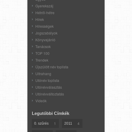
Gyerekszáj
Hétről-hétre
Hírek
Hírességek
Jogszabályok
Könyvajánló
Tanácsok
TOP 100
Trendek
Újszülött név toplista
Ultrahang
Utónév toplista
Utónévválasztás
Utónévváltoztatás
Videók
Legutóbbi Címkék
1
4
0. szűrés
2011