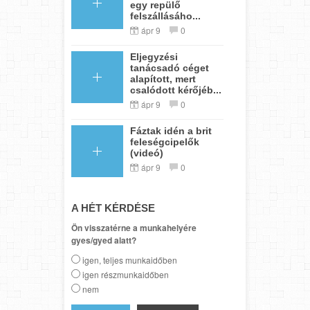
egy repülő
felszállásáho...
ápr 9
0
Eljegyzési
tanácsadó céget
alapított, mert
csalódott kérőjéb...
ápr 9
0
Fáztak idén a brit
feleségcipelők
(videó)
ápr 9
0
A HÉT KÉRDÉSE
Ön visszatérne a munkahelyére
gyes/gyed alatt?
igen, teljes munkaidőben
igen részmunkaidőben
nem