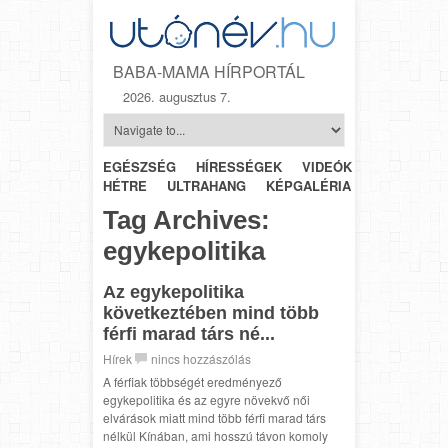
BABA-MAMA HÍRPORTÁL
2026. augusztus 7.
EGÉSZSÉG
HÍRESSÉGEK
VIDEÓK
HÉTRŐL-
HÉTRE
ULTRAHANG
KÉPGALÉRIA
SZÜLÉSZET
Tag Archives:
egykepolitika
Az egykepolitika
következtében mind több
férfi marad társ né...
Hírek
nincs hozzászólás
A férfiak többségét eredményező
egykepolitika és az egyre növekvő női
elvárások miatt mind több férfi marad társ
nélkül Kínában, ami hosszú távon komoly