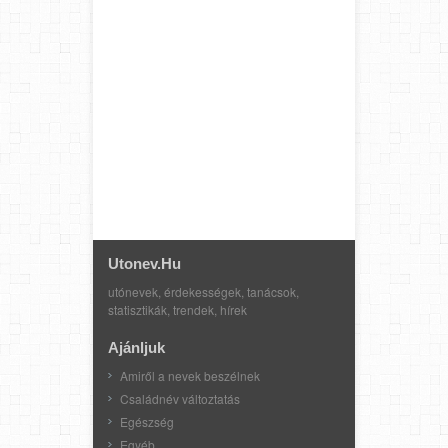
Utonev.hu
utónevek, érdekességek, tanácsok,
statisztikák, trendek, hírek
Ajánljuk
Amiről a nevek beszélnek
Családnév változtatás
Egészség
Egyéb