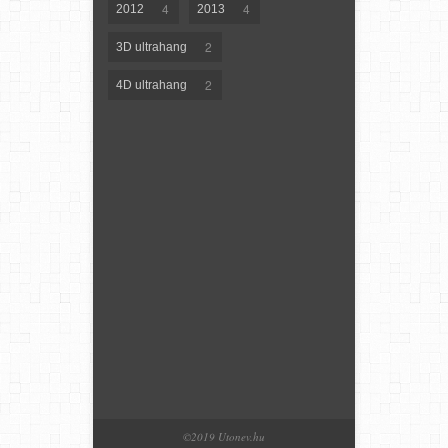
4
4
2012
2013
2
3D ultrahang
2
4D ultrahang
©2019 Utonev.hu