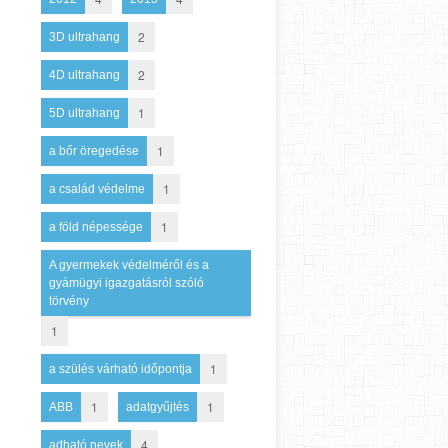
2
3D ultrahang
2
4D ultrahang
1
5D ultrahang
1
a bőr öregedése
1
a család védelme
1
a föld népessége
A gyermekek védelméről és a
gyámügyi igazgatásról szóló
törvény
1
1
a szülés várható időpontja
1
1
ABB
adatgyűjtés
4
adható nevek