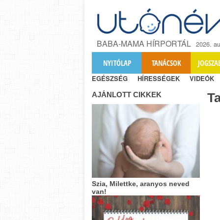
BABA-MAMA HÍRPORTÁL
2026. au
NYITÓLAP
TANÁCSOK
JOGSZA
EGÉSZSÉG
HÍRESSÉGEK
VIDEÓK
AJÁNLOTT CIKKEK
T
Szia, Milettke, aranyos neved
van!