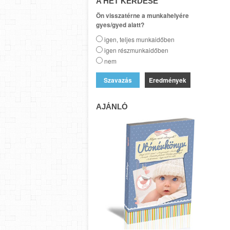
A HÉT KÉRDÉSE
Ön visszatérne a munkahelyére
gyes/gyed alatt?
igen, teljes munkaidőben
igen részmunkaidőben
nem
Eredmények
AJÁNLÓ