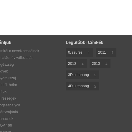
ánljuk
Legutóbbi Címkék
miről a nevek beszélnek
1
4
0. szűrés
2011
saládnév változtatás
4
4
gészség
2012
2013
gyéb
2
3D ultrahang
yerekszáj
étről-hétre
2
4D ultrahang
írek
írességek
ogszabályok
önyvajánló
anácsok
OP 100
rendek