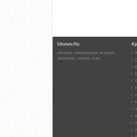
Utonev.hu
Aj
utónevek, érdekességek, tanácsok,
A
statisztikák, trendek, hírek
C
E
E
G
H
H
H
J
K
T
T
T