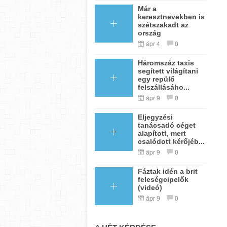
Már a
keresztnevekben is
szétszakadt az
ország
ápr 4
0
Háromszáz taxis
segített világítani
egy repülő
felszállásáho...
ápr 9
0
Eljegyzési
tanácsadó céget
alapított, mert
csalódott kérőjéb...
ápr 9
0
Fáztak idén a brit
feleségcipelők
(videó)
ápr 9
0