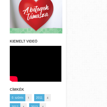
KIEMELT VIDEÓ
CÍMKÉK
1
4
0. szűrés
2011
4
4
2012
2013