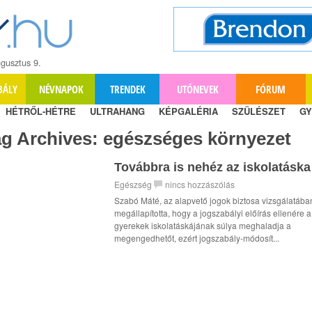
gusztus 9.
BÁLY
NÉVNAPOK
TRENDEK
UTÓNEVEK
FÓRUM
HÉTRŐL-HÉTRE
ULTRAHANG
KÉPGALÉRIA
SZÜLÉSZET
GY
ag Archives:
egészséges környezet
Továbbra is nehéz az iskolatáska
Egészség
nincs hozzászólás
Szabó Máté, az alapvető jogok biztosa vizsgálatába
megállapította, hogy a jogszabályi előírás ellenére a
gyerekek iskolatáskájának súlya meghaladja a
megengedhetőt, ezért jogszabály-módosít...