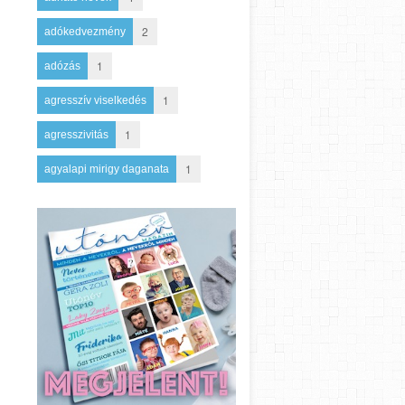
2
adókedvezmény
1
adózás
1
agresszív viselkedés
1
agresszivitás
1
agyalapi mirigy daganata