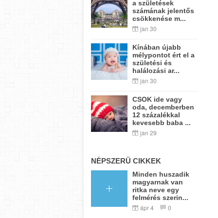
a születések
számának jelentős
csökkenése m...
jan 30
Kínában újabb
mélypontot ért el a
születési és
halálozási ar...
jan 30
CSOK ide vagy
oda, decemberben
12 százalékkal
kevesebb baba ...
jan 29
NÉPSZERŰ CIKKEK
Minden huszadik
magyarnak van
ritka neve egy
felmérés szerin...
ápr 4
0