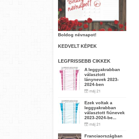
Boldog névnapot!
KEDVELT KÉPEK
LEGFRISSEBB CIKKEK
A leggyakrabban
választott
lánynevek 2023-
2024-ben
máj 21
Ezek voltak a
leggyakrabban
választott fiúnevek
2023-2024-be...
máj 21
Franciaországban