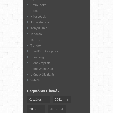
Hétről-hétre
Hírek
Hírességek
Jogszabályok
Könyvajánló
Tanácsok
TOP 100
Trendek
Újszülött név toplista
Ultrahang
Utónév toplista
Utónévválasztás
Utónévváltoztatás
Videók
Legutóbbi Címkék
1
4
0. szűrés
2011
4
4
2012
2013