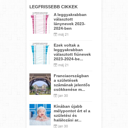
LEGFRISSEBB CIKKEK
A leggyakrabban
választott
lánynevek 2023-
2024-ben
máj 21
Ezek voltak a
leggyakrabban
választott fiúnevek
2023-2024-be...
máj 21
Franciaországban
a születések
számának jelentős
csökkenése m...
jan 30
Kínában újabb
mélypontot ért el a
születési és
halálozási ar...
jan 30