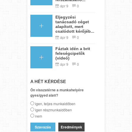
ápr 9
0
Eljegyzési
tanácsadó céget
alapított, mert
csalódott kérőjéb...
ápr 9
0
Fáztak idén a brit
feleségcipelők
(videó)
ápr 9
0
A HÉT KÉRDÉSE
Ön visszatérne a munkahelyére
gyes/gyed alatt?
igen, teljes munkaidőben
igen részmunkaidőben
nem
Eredmények