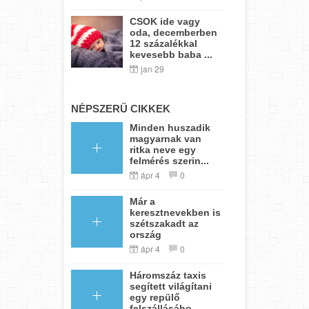
CSOK ide vagy
oda, decemberben
12 százalékkal
kevesebb baba ...
jan 29
NÉPSZERŰ CIKKEK
Minden huszadik
magyarnak van
ritka neve egy
felmérés szerin...
ápr 4
0
Már a
keresztnevekben is
szétszakadt az
ország
ápr 4
0
Háromszáz taxis
segített világítani
egy repülő
felszállásáho...