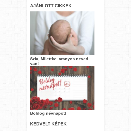
AJÁNLOTT CIKKEK
Szia, Milettke, aranyos neved
van!
Boldog névnapot!
KEDVELT KÉPEK