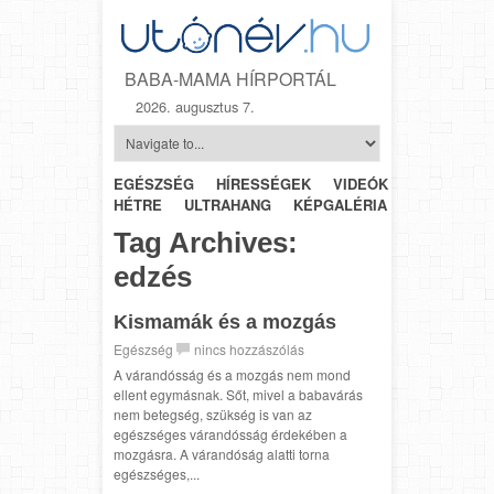
BABA-MAMA HÍRPORTÁL
2026. augusztus 7.
EGÉSZSÉG
HÍRESSÉGEK
VIDEÓK
HÉTRŐL-
HÉTRE
ULTRAHANG
KÉPGALÉRIA
SZÜLÉSZET
Tag Archives:
edzés
Kismamák és a mozgás
Egészség
nincs hozzászólás
A várandósság és a mozgás nem mond
ellent egymásnak. Sőt, mivel a babavárás
nem betegség, szükség is van az
egészséges várandósság érdekében a
mozgásra. A várandóság alatti torna
egészséges,...