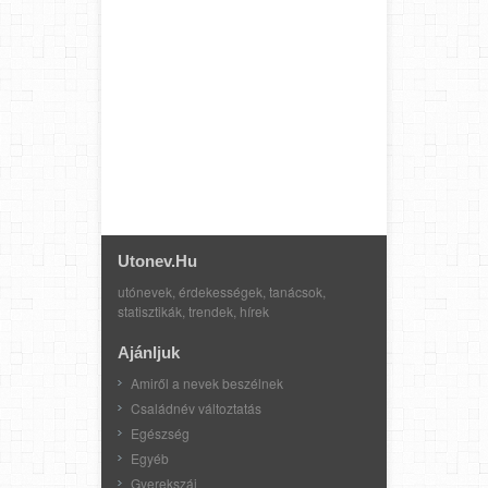
Utonev.hu
utónevek, érdekességek, tanácsok,
statisztikák, trendek, hírek
Ajánljuk
Amiről a nevek beszélnek
Családnév változtatás
Egészség
Egyéb
Gyerekszáj