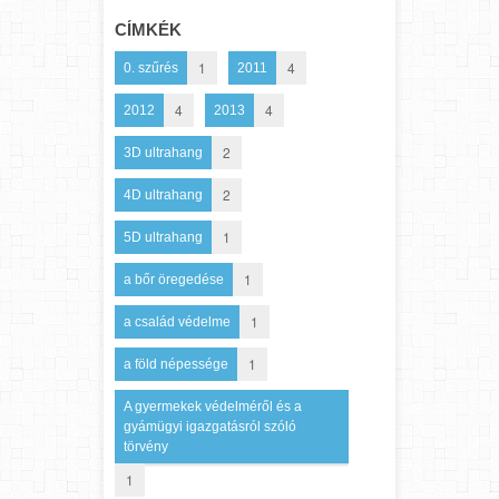
CÍMKÉK
1
4
0. szűrés
2011
4
4
2012
2013
2
3D ultrahang
2
4D ultrahang
1
5D ultrahang
1
a bőr öregedése
1
a család védelme
1
a föld népessége
A gyermekek védelméről és a
gyámügyi igazgatásról szóló
törvény
1