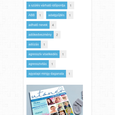
1
a szülés várható időpontja
1
1
ABB
adatgyűjtés
4
adható nevek
2
adókedvezmény
1
adózás
1
agresszív viselkedés
1
agresszivitás
1
agyalapi mirigy daganata