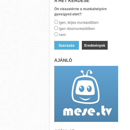
A HÉT KÉRDÉSE
Ön visszatérne a munkahelyére
gyes/gyed alatt?
igen, teljes munkaidőben
igen részmunkaidőben
nem
Eredmények
AJÁNLÓ