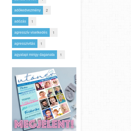
2
adókedvezmény
1
adózás
1
agresszív viselkedés
1
agresszivitás
1
agyalapi mirigy daganata