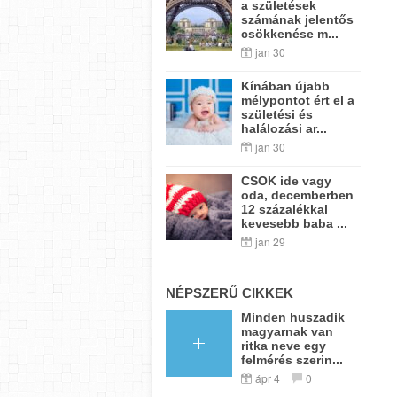
a születések
számának jelentős
csökkenése m...
jan 30
Kínában újabb
mélypontot ért el a
születési és
halálozási ar...
jan 30
CSOK ide vagy
oda, decemberben
12 százalékkal
kevesebb baba ...
jan 29
NÉPSZERŰ CIKKEK
Minden huszadik
magyarnak van
ritka neve egy
felmérés szerin...
ápr 4
0