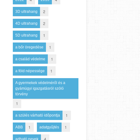
2
3D ultrahang
2
4D ultrahang
1
5D ultrahang
1
a bőr öregedése
1
a család védelme
1
a föld népessége
A gyermekek védelméről és a
gyámügyi igazgatásról szóló
törvény
1
1
a szülés várható időpontja
1
1
ABB
adatgyűjtés
4
adható nevek