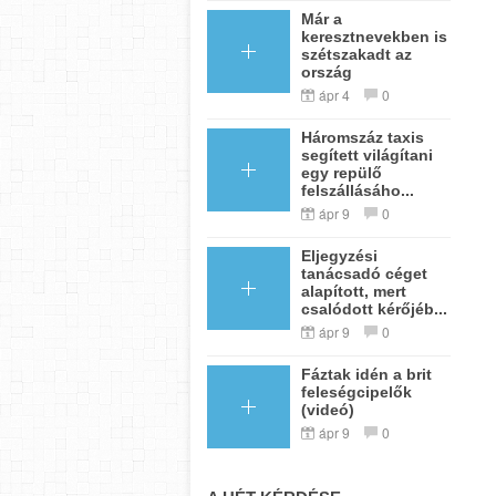
Már a
keresztnevekben is
szétszakadt az
ország
ápr 4
0
Háromszáz taxis
segített világítani
egy repülő
felszállásáho...
ápr 9
0
Eljegyzési
tanácsadó céget
alapított, mert
csalódott kérőjéb...
ápr 9
0
Fáztak idén a brit
feleségcipelők
(videó)
ápr 9
0