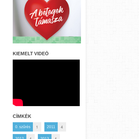
KIEMELT VIDEÓ
CÍMKÉK
1
4
0. szűrés
2011
4
4
2012
2013