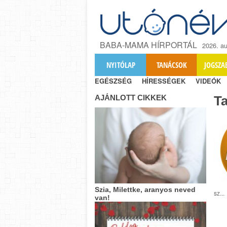
BABA-MAMA HÍRPORTÁL
2026. au
NYITÓLAP
TANÁCSOK
JOGSZA
EGÉSZSÉG
HÍRESSÉGEK
VIDEÓK
AJÁNLOTT CIKKEK
T
Szia, Milettke, aranyos neved
sz...
van!