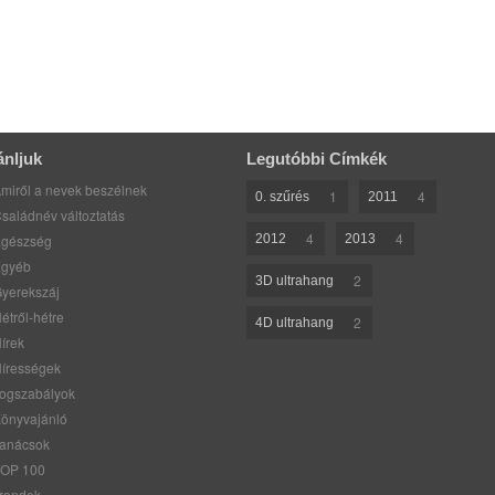
ánljuk
Legutóbbi Címkék
miről a nevek beszélnek
1
4
0. szűrés
2011
saládnév változtatás
4
4
gészség
2012
2013
gyéb
2
3D ultrahang
yerekszáj
étről-hétre
2
4D ultrahang
írek
írességek
ogszabályok
önyvajánló
anácsok
OP 100
rendek