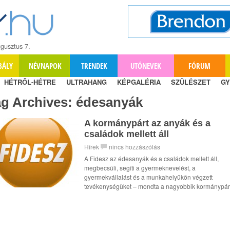
gusztus 7.
BÁLY
NÉVNAPOK
TRENDEK
UTÓNEVEK
FÓRUM
HÉTRŐL-HÉTRE
ULTRAHANG
KÉPGALÉRIA
SZÜLÉSZET
GY
ag Archives:
édesanyák
A kormánypárt az anyák és a
családok mellett áll
Hírek
nincs hozzászólás
A Fidesz az édesanyák és a családok mellett áll,
megbecsüli, segíti a gyermeknevelést, a
gyermekvállalást és a munkahelyükön végzett
tevékenységüket – mondta a nagyobbik kormánypár