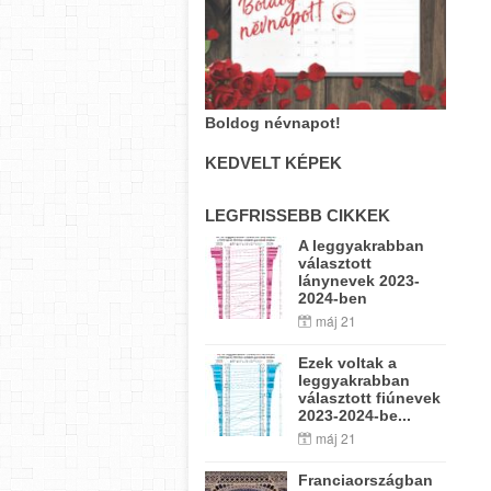
Boldog névnapot!
KEDVELT KÉPEK
LEGFRISSEBB CIKKEK
A leggyakrabban
választott
lánynevek 2023-
2024-ben
máj 21
Ezek voltak a
leggyakrabban
választott fiúnevek
2023-2024-be...
máj 21
Franciaországban