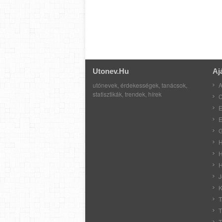
Utonev.hu
Aj
utónevek, érdekességek, tanácsok,
A
statisztikák, trendek, hírek
C
E
E
G
H
H
H
J
K
T
T
T