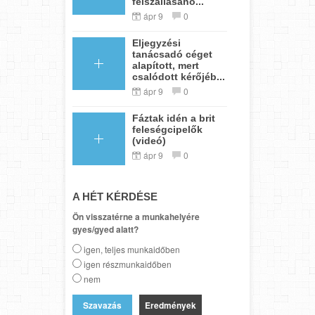
felszállásáho...
ápr 9
0
Eljegyzési
tanácsadó céget
alapított, mert
csalódott kérőjéb...
ápr 9
0
Fáztak idén a brit
feleségcipelők
(videó)
ápr 9
0
A HÉT KÉRDÉSE
Ön visszatérne a munkahelyére
gyes/gyed alatt?
igen, teljes munkaidőben
igen részmunkaidőben
nem
Eredmények