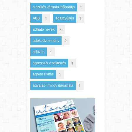
1
a szülés várható időpontja
1
1
ABB
adatgyűjtés
4
adható nevek
2
adókedvezmény
1
adózás
1
agresszív viselkedés
1
agresszivitás
1
agyalapi mirigy daganata