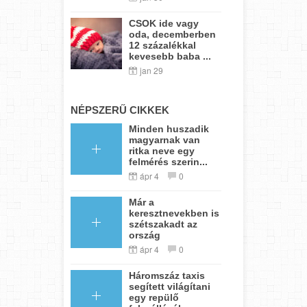
CSOK ide vagy
oda, decemberben
12 százalékkal
kevesebb baba ...
jan 29
NÉPSZERŰ CIKKEK
Minden huszadik
magyarnak van
ritka neve egy
felmérés szerin...
ápr 4
0
Már a
keresztnevekben is
szétszakadt az
ország
ápr 4
0
Háromszáz taxis
segített világítani
egy repülő