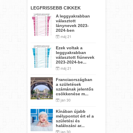
LEGFRISSEBB CIKKEK
A leggyakrabban
választott
lánynevek 2023-
2024-ben
máj 21
Ezek voltak a
leggyakrabban
választott fiúnevek
2023-2024-be...
máj 21
Franciaországban
a születések
számának jelentős
csökkenése m...
jan 30
Kínában újabb
mélypontot ért el a
születési és
halálozási ar...
jan 30