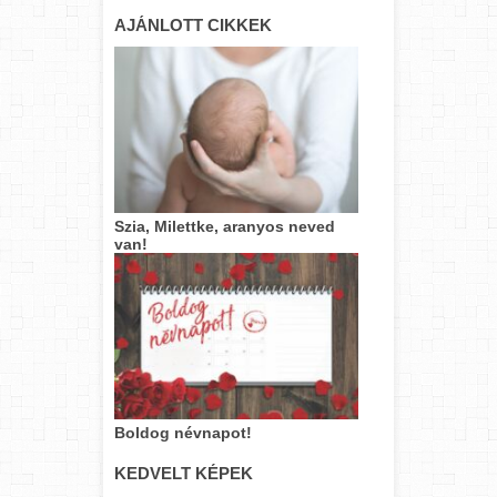
AJÁNLOTT CIKKEK
Szia, Milettke, aranyos neved
van!
Boldog névnapot!
KEDVELT KÉPEK