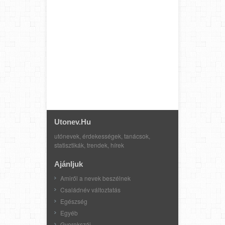
Utonev.hu
utónevek, érdekességek, tanácsok,
statisztikák, trendek, hírek
Ajánljuk
Amiről a nevek beszélnek
Családnév változtatás
Egészség
Egyéb
Gyerekszáj