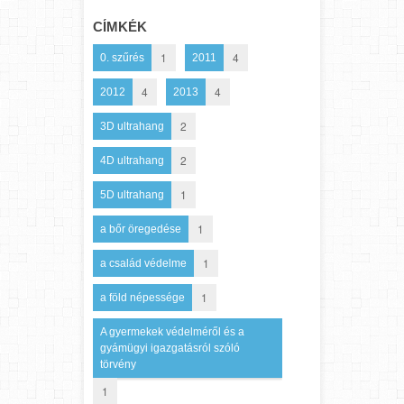
CÍMKÉK
1
4
0. szűrés
2011
4
4
2012
2013
2
3D ultrahang
2
4D ultrahang
1
5D ultrahang
1
a bőr öregedése
1
a család védelme
1
a föld népessége
A gyermekek védelméről és a
gyámügyi igazgatásról szóló
törvény
1