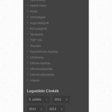
Hétről-hétre
Hírek
Hírességek
Jogszabályok
Könyvajánló
Tanácsok
TOP 100
Trendek
Újszülött név toplista
Ultrahang
Utónév toplista
Utónévválasztás
Utónévváltoztatás
Videók
Legutóbbi Címkék
1
4
0. szűrés
2011
4
4
2012
2013