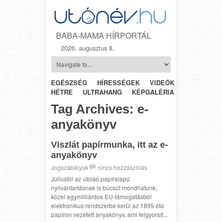
BABA-MAMA HÍRPORTÁL
2026. augusztus 8.
EGÉSZSÉG
HÍRESSÉGEK
VIDEÓK
HÉTRŐL-
HÉTRE
ULTRAHANG
KÉPGALÉRIA
SZÜLÉSZET
Tag Archives:
e-
anyakönyv
Viszlát papírmunka, itt az e-
anyakönyv
Jogszabályok
nincs hozzászólás
Júliustól az utolsó papíralapú
nyilvántartásnak is búcsút mondhatunk:
közel egymilliárdos EU-támogatásból
elektronikus rendszerbe kerül az 1895 óta
papíron vezetett anyakönyv, ami felgyorsít...