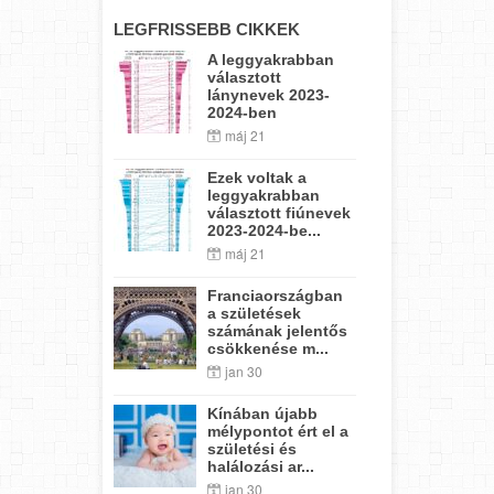
LEGFRISSEBB CIKKEK
A leggyakrabban
választott
lánynevek 2023-
2024-ben
máj 21
Ezek voltak a
leggyakrabban
választott fiúnevek
2023-2024-be...
máj 21
Franciaországban
a születések
számának jelentős
csökkenése m...
jan 30
Kínában újabb
mélypontot ért el a
születési és
halálozási ar...
jan 30