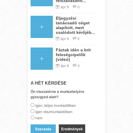
felszállásáho...
ápr 9
0
Eljegyzési
tanácsadó céget
alapított, mert
csalódott kérőjéb...
ápr 9
0
Fáztak idén a brit
feleségcipelők
(videó)
ápr 9
0
A HÉT KÉRDÉSE
Ön visszatérne a munkahelyére
gyes/gyed alatt?
igen, teljes munkaidőben
igen részmunkaidőben
nem
Eredmények