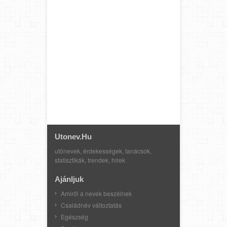
Utonev.hu
utónevek, érdekességek, tanácsok,
statisztikák, trendek, hírek
Ajánljuk
Amiről a nevek beszélnek
Családnév változtatás
Egészség