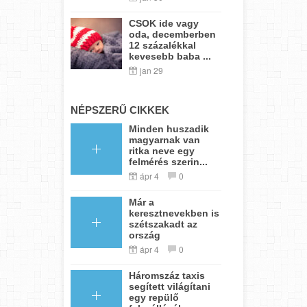
CSOK ide vagy
oda, decemberben
12 százalékkal
kevesebb baba ...
jan 29
NÉPSZERŰ CIKKEK
Minden huszadik
magyarnak van
ritka neve egy
felmérés szerin...
ápr 4
0
Már a
keresztnevekben is
szétszakadt az
ország
ápr 4
0
Háromszáz taxis
segített világítani
egy repülő