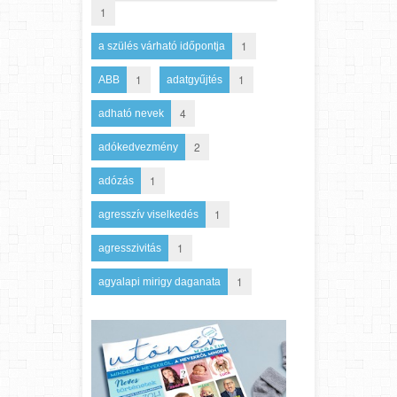
1
1
a szülés várható időpontja
1
1
ABB
adatgyűjtés
4
adható nevek
2
adókedvezmény
1
adózás
1
agresszív viselkedés
1
agresszivitás
1
agyalapi mirigy daganata