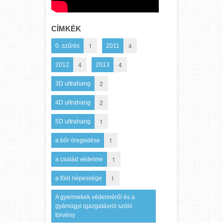
CÍMKÉK
1
4
0. szűrés
2011
4
4
2012
2013
2
3D ultrahang
2
4D ultrahang
1
5D ultrahang
1
a bőr öregedése
1
a család védelme
1
a föld népessége
A gyermekek védelméről és a
gyámügyi igazgatásról szóló
törvény