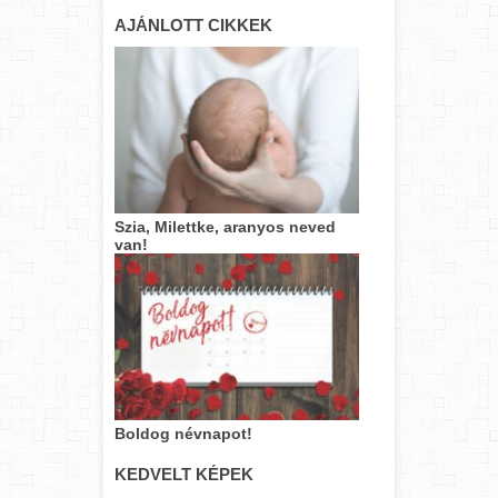
AJÁNLOTT CIKKEK
Szia, Milettke, aranyos neved
van!
Boldog névnapot!
KEDVELT KÉPEK