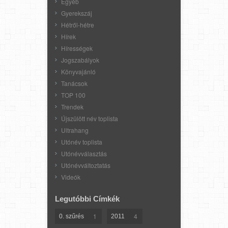
Egyéb
Gyerekszáj
Hétről-hétre
Hírek
Hírességek
Jogszabályok
Könyvajánló
Tanácsok
TOP 100
Trendek
Újszülött név toplista
Ultrahang
Utónév toplista
Utónévválasztás
Utónévváltoztatás
Videók
Legutóbbi Címkék
1
4
0. szűrés
2011