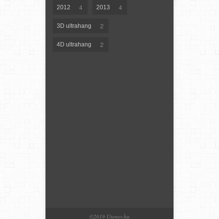
4
4
2012
2013
2
3D ultrahang
2
4D ultrahang
©2019 Utonev.hu