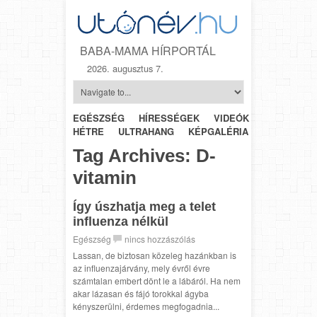
BABA-MAMA HÍRPORTÁL
2026. augusztus 7.
EGÉSZSÉG
HÍRESSÉGEK
VIDEÓK
HÉTRŐL-
HÉTRE
ULTRAHANG
KÉPGALÉRIA
SZÜLÉSZET
Tag Archives:
D-
vitamin
Így úszhatja meg a telet
influenza nélkül
Egészség
nincs hozzászólás
Lassan, de biztosan közeleg hazánkban is
az influenzajárvány, mely évről évre
számtalan embert dönt le a lábáról. Ha nem
akar lázasan és fájó torokkal ágyba
kényszerülni, érdemes megfogadnia...