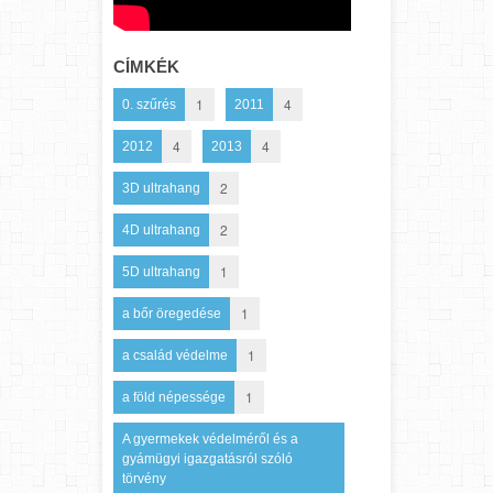
CÍMKÉK
1
4
0. szűrés
2011
4
4
2012
2013
2
3D ultrahang
2
4D ultrahang
1
5D ultrahang
1
a bőr öregedése
1
a család védelme
1
a föld népessége
A gyermekek védelméről és a
gyámügyi igazgatásról szóló
törvény