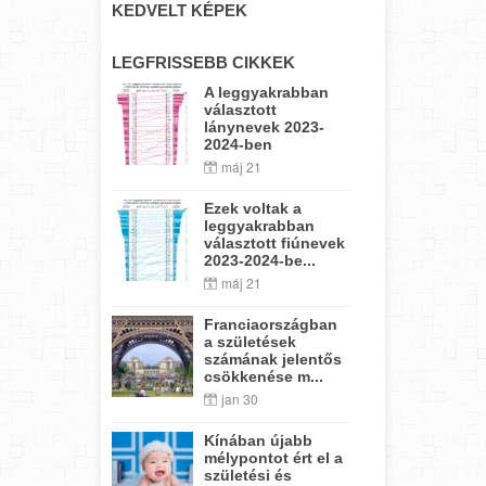
KEDVELT KÉPEK
LEGFRISSEBB CIKKEK
A leggyakrabban
választott
lánynevek 2023-
2024-ben
máj 21
Ezek voltak a
leggyakrabban
választott fiúnevek
2023-2024-be...
máj 21
Franciaországban
a születések
számának jelentős
csökkenése m...
jan 30
Kínában újabb
mélypontot ért el a
születési és