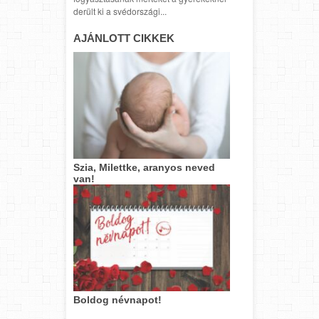
derült ki a svédországi...
AJÁNLOTT CIKKEK
Szia, Milettke, aranyos neved
van!
Boldog névnapot!