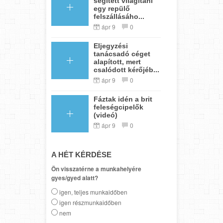
segített világítani
egy repülő
felszállásáho...
ápr 9
0
Eljegyzési
tanácsadó céget
alapított, mert
csalódott kérőjéb...
ápr 9
0
Fáztak idén a brit
feleségcipelők
(videó)
ápr 9
0
A HÉT KÉRDÉSE
Ön visszatérne a munkahelyére
gyes/gyed alatt?
igen, teljes munkaidőben
igen részmunkaidőben
nem