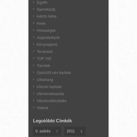
Egyéb
Gyerekszáj
Hétről-hétre
Hírek
Hírességek
Jogszabályok
Könyvajánló
Tanácsok
TOP 100
Trendek
Újszülött név toplista
Ultrahang
Utónév toplista
Utónévválasztás
Utónévváltoztatás
Videók
Legutóbbi Címkék
1
4
0. szűrés
2011