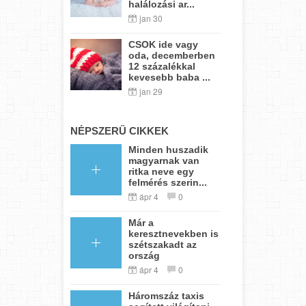
halálozási ar...
jan 30
CSOK ide vagy
oda, decemberben
12 százalékkal
kevesebb baba ...
jan 29
NÉPSZERŰ CIKKEK
Minden huszadik
magyarnak van
ritka neve egy
felmérés szerin...
ápr 4
0
Már a
keresztnevekben is
szétszakadt az
ország
ápr 4
0
Háromszáz taxis