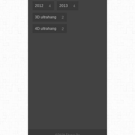
4
4
2012
2013
2
3D ultrahang
2
4D ultrahang
©2019 Utonev.hu