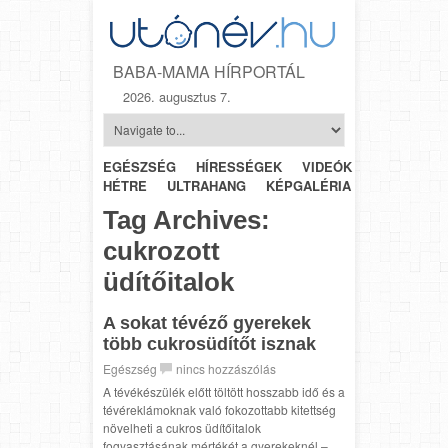
BABA-MAMA HÍRPORTÁL
2026. augusztus 7.
EGÉSZSÉG
HÍRESSÉGEK
VIDEÓK
HÉTRŐL-
HÉTRE
ULTRAHANG
KÉPGALÉRIA
SZÜLÉSZET
Tag Archives:
cukrozott
üdítőitalok
A sokat tévéző gyerekek
több cukrosüdítőt isznak
Egészség
nincs hozzászólás
A tévékészülék előtt töltött hosszabb idő és a
tévéreklámoknak való fokozottabb kitettség
növelheti a cukros üdítőitalok
fogyasztásának mértékét a gyerekeknél –