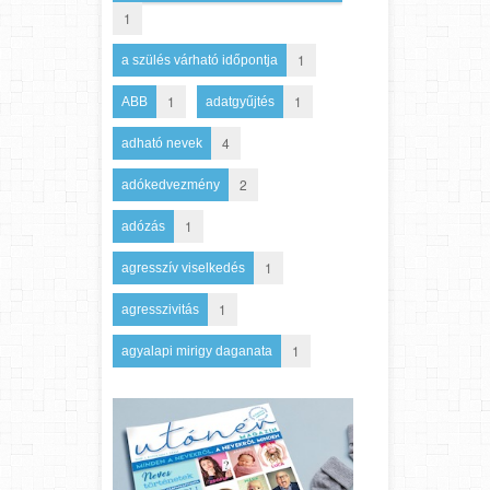
1
1
a szülés várható időpontja
1
1
ABB
adatgyűjtés
4
adható nevek
2
adókedvezmény
1
adózás
1
agresszív viselkedés
1
agresszivitás
1
agyalapi mirigy daganata