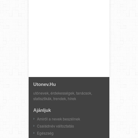
Utonev.hu
utónevek, érdekességek, tanácsok,
statisztikák, trendek, hírek
Ajánljuk
Amiről a nevek beszélnek
Családnév változtatás
Egészség