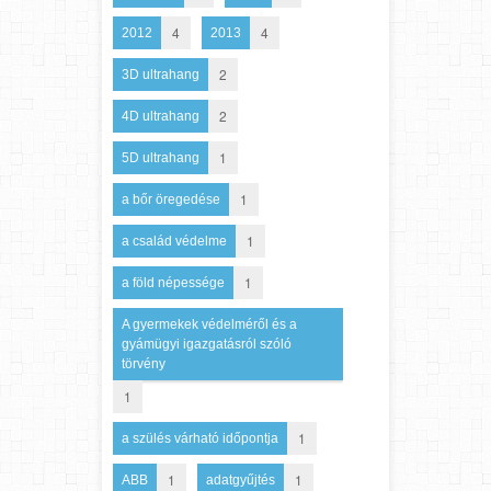
4
4
2012
2013
2
3D ultrahang
2
4D ultrahang
1
5D ultrahang
1
a bőr öregedése
1
a család védelme
1
a föld népessége
A gyermekek védelméről és a
gyámügyi igazgatásról szóló
törvény
1
1
a szülés várható időpontja
1
1
ABB
adatgyűjtés