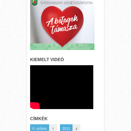
KIEMELT VIDEÓ
CÍMKÉK
1
4
0. szűrés
2011