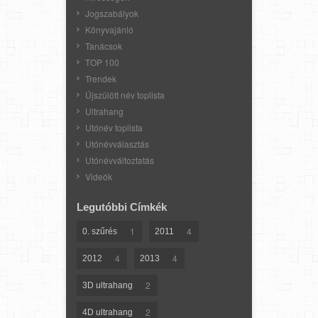
Jogszabályok
Könyvajánló
Tanácsok
TOP 100
Trendek
Újszülött név toplista
Ultrahang
Utónév toplista
Utónévválasztás
Utónévváltoztatás
Videók
Legutóbbi Címkék
1
4
0. szűrés
2011
4
4
2012
2013
2
3D ultrahang
2
4D ultrahang