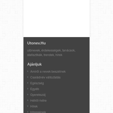
Utonev.hu
utónevek, érdekességek, tanácsok,
statisztikák, trendek, hírek
Ajánljuk
Amiről a nevek beszélnek
Családnév változtatás
Egészség
Egyéb
Gyerekszáj
Hétről-hétre
Hírek
Hírességek