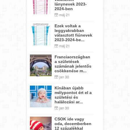
lánynevek 2023-
2024-ben
máj 21
Ezek voltak a
leggyakrabban
választott fiúnevek
2023-2024-be...
máj 21
Franciaországban
a születések
számának jelentős
csökkenése m...
jan 30
Kínában újabb
mélypontot ért el a
születési és
halálozási ar...
jan 30
CSOK ide vagy
oda, decemberben
12 százalékkal