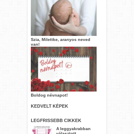
Szia, Milettke, aranyos neved
van!
Boldog névnapot!
KEDVELT KÉPEK
LEGFRISSEBB CIKKEK
A leggyakrabban
választott