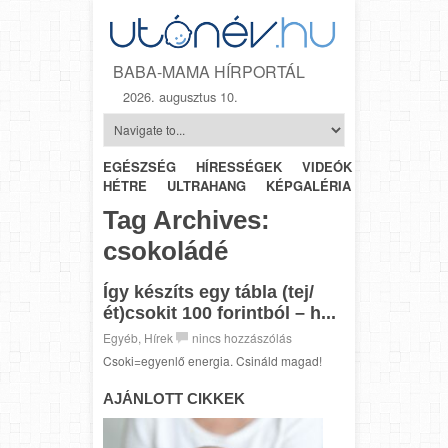
BABA-MAMA HÍRPORTÁL
2026. augusztus 10.
EGÉSZSÉG
HÍRESSÉGEK
VIDEÓK
HÉTRŐL-
HÉTRE
ULTRAHANG
KÉPGALÉRIA
SZÜLÉSZET
Tag Archives:
csokoládé
Így készíts egy tábla (tej/
ét)csokit 100 forintból – h...
Egyéb
,
Hírek
nincs hozzászólás
Csoki=egyenlő energia. Csináld magad!
AJÁNLOTT CIKKEK