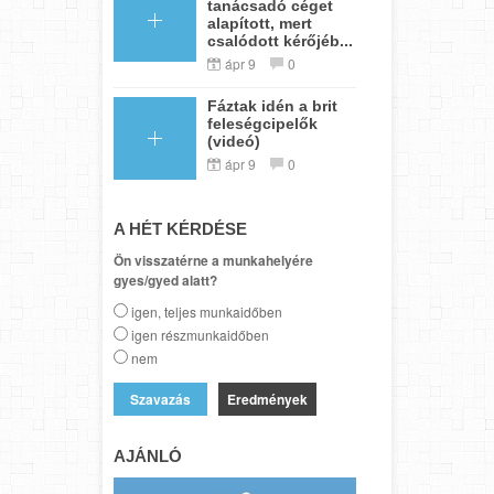
tanácsadó céget
alapított, mert
csalódott kérőjéb...
ápr 9
0
Fáztak idén a brit
feleségcipelők
(videó)
ápr 9
0
A HÉT KÉRDÉSE
Ön visszatérne a munkahelyére
gyes/gyed alatt?
igen, teljes munkaidőben
igen részmunkaidőben
nem
Eredmények
AJÁNLÓ