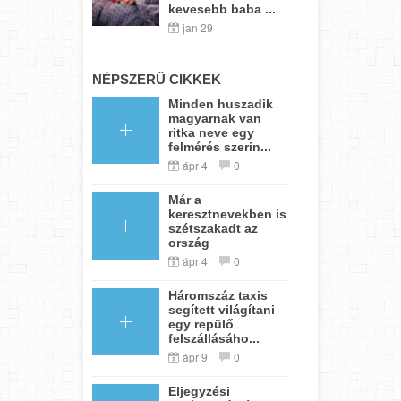
kevesebb baba ...
jan 29
NÉPSZERŰ CIKKEK
Minden huszadik
magyarnak van
ritka neve egy
felmérés szerin...
ápr 4
0
Már a
keresztnevekben is
szétszakadt az
ország
ápr 4
0
Háromszáz taxis
segített világítani
egy repülő
felszállásáho...
ápr 9
0
Eljegyzési