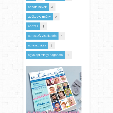
4
adható nevek
2
adókedvezmény
1
adózás
1
agresszív viselkedés
1
agresszivitás
1
agyalapi mirigy daganata