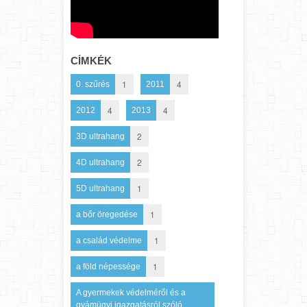
CÍMKÉK
1
4
0. szűrés
2011
4
4
2012
2013
2
3D ultrahang
2
4D ultrahang
1
5D ultrahang
1
a bőr öregedése
1
a család védelme
1
a föld népessége
A gyermekek védelméről és a
gyámügyi igazgatásról szóló