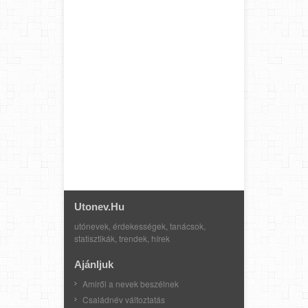
Utonev.hu
utónevek, érdekességek, tanácsok,
statisztikák, trendek, hírek
Ajánljuk
Amiről a nevek beszélnek
Családnév változtatás