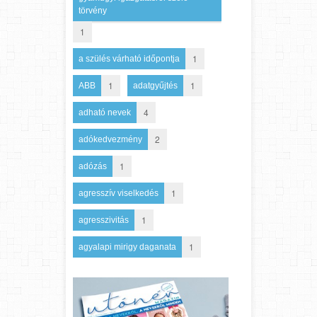
törvény
1
1
a szülés várható időpontja
1
1
ABB
adatgyűjtés
4
adható nevek
2
adókedvezmény
1
adózás
1
agresszív viselkedés
1
agresszivitás
1
agyalapi mirigy daganata