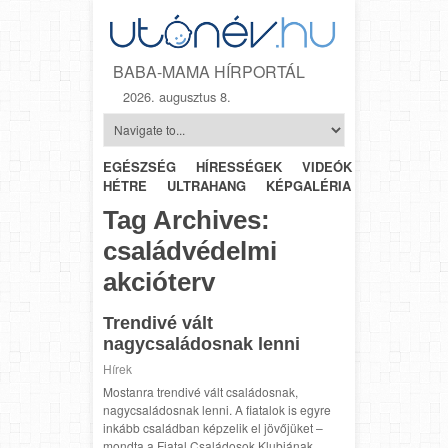
BABA-MAMA HÍRPORTÁL
2026. augusztus 8.
EGÉSZSÉG
HÍRESSÉGEK
VIDEÓK
HÉTRŐL-
HÉTRE
ULTRAHANG
KÉPGALÉRIA
SZÜLÉSZET
Tag Archives:
családvédelmi
akcióterv
Trendivé vált
nagycsaládosnak lenni
Hírek
Mostanra trendivé vált családosnak,
nagycsaládosnak lenni. A fiatalok is egyre
inkább családban képzelik el jövőjüket –
mondta a Fiatal Családosok Klubjának