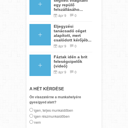
segített világítani
egy repülő
felszállásáho...
ápr 9
0
Eljegyzési
tanácsadó céget
alapított, mert
csalódott kérőjéb...
ápr 9
0
Fáztak idén a brit
feleségcipelők
(videó)
ápr 9
0
A HÉT KÉRDÉSE
Ön visszatérne a munkahelyére
gyes/gyed alatt?
igen, teljes munkaidőben
igen részmunkaidőben
nem