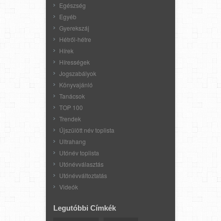
Egészség
Egyéb
Gyerekszáj
Hétről-hétre
Hírek
Hírességek
Jogszabályok
Könyvajánló
Tanácsok
TOP 100
Trendek
Újszülött név toplista
Ultrahang
Utónév toplista
Utónévválasztás
Utónévváltoztatás
Videók
Legutóbbi Címkék