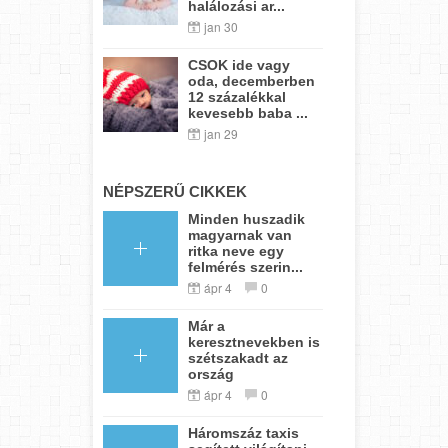
halálozási ar...
jan 30
CSOK ide vagy
oda, decemberben
12 százalékkal
kevesebb baba ...
jan 29
NÉPSZERŰ CIKKEK
Minden huszadik
magyarnak van
ritka neve egy
felmérés szerin...
ápr 4
0
Már a
keresztnevekben is
szétszakadt az
ország
ápr 4
0
Háromszáz taxis