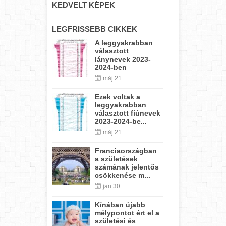
KEDVELT KÉPEK
LEGFRISSEBB CIKKEK
A leggyakrabban
választott
lánynevek 2023-
2024-ben
máj 21
Ezek voltak a
leggyakrabban
választott fiúnevek
2023-2024-be...
máj 21
Franciaországban
a születések
számának jelentős
csökkenése m...
jan 30
Kínában újabb
mélypontot ért el a
születési és