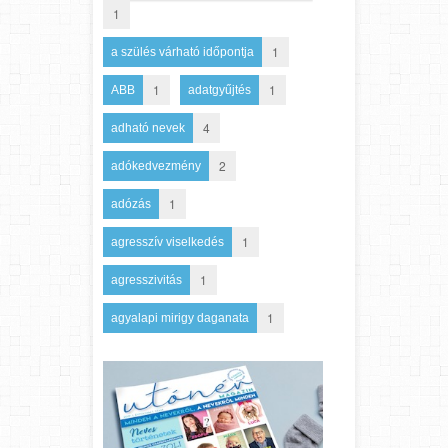
1
1
a szülés várható időpontja
1
1
ABB
adatgyűjtés
4
adható nevek
2
adókedvezmény
1
adózás
1
agresszív viselkedés
1
agresszivitás
1
agyalapi mirigy daganata