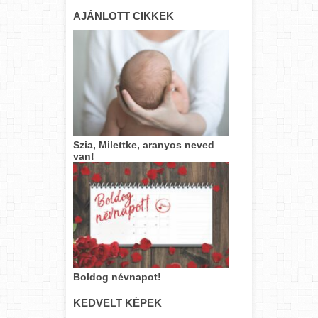
AJÁNLOTT CIKKEK
Szia, Milettke, aranyos neved
van!
Boldog névnapot!
KEDVELT KÉPEK