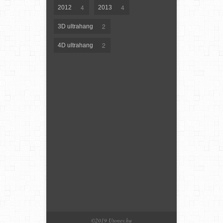
4
4
2012
2013
2
3D ultrahang
2
4D ultrahang
©2019 Utonev.hu