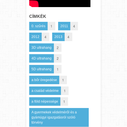
CÍMKÉK
1
4
0. szűrés
2011
4
4
2012
2013
2
3D ultrahang
2
4D ultrahang
1
5D ultrahang
1
a bőr öregedése
1
a család védelme
1
a föld népessége
A gyermekek védelméről és a
gyámügyi igazgatásról szóló
törvény