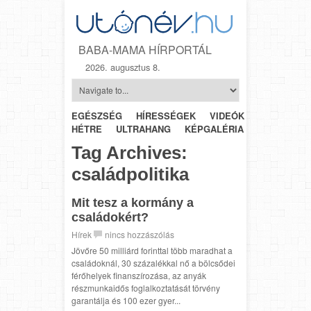
BABA-MAMA HÍRPORTÁL
2026. augusztus 8.
EGÉSZSÉG
HÍRESSÉGEK
VIDEÓK
HÉTRŐL-
HÉTRE
ULTRAHANG
KÉPGALÉRIA
SZÜLÉSZET
Tag Archives:
családpolitika
Mit tesz a kormány a
családokért?
Hírek
nincs hozzászólás
Jövőre 50 milliárd forinttal több maradhat a
családoknál, 30 százalékkal nő a bölcsődei
férőhelyek finanszírozása, az anyák
részmunkaidős foglalkoztatását törvény
garantálja és 100 ezer gyer...