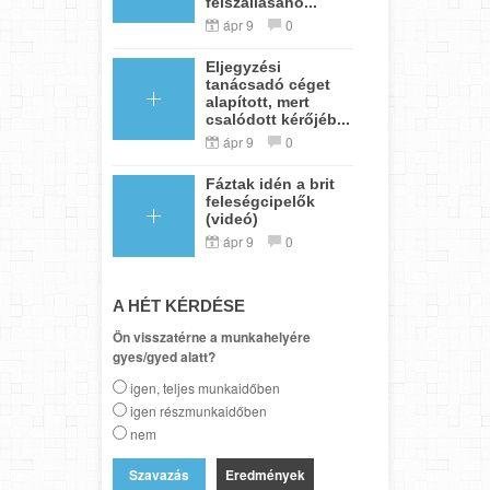
felszállásáho...
ápr 9
0
Eljegyzési
tanácsadó céget
alapított, mert
csalódott kérőjéb...
ápr 9
0
Fáztak idén a brit
feleségcipelők
(videó)
ápr 9
0
A HÉT KÉRDÉSE
Ön visszatérne a munkahelyére
gyes/gyed alatt?
igen, teljes munkaidőben
igen részmunkaidőben
nem
Eredmények