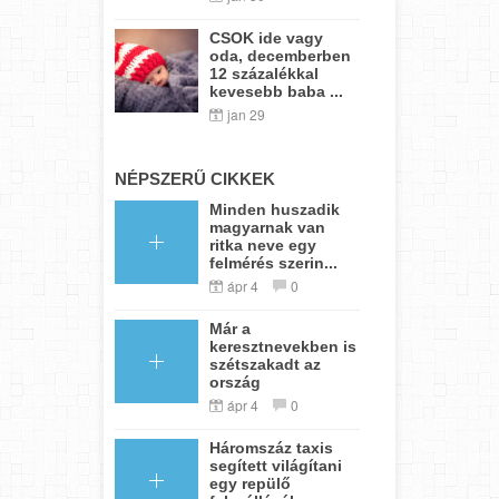
CSOK ide vagy
oda, decemberben
12 százalékkal
kevesebb baba ...
jan 29
NÉPSZERŰ CIKKEK
Minden huszadik
magyarnak van
ritka neve egy
felmérés szerin...
ápr 4
0
Már a
keresztnevekben is
szétszakadt az
ország
ápr 4
0
Háromszáz taxis
segített világítani
egy repülő