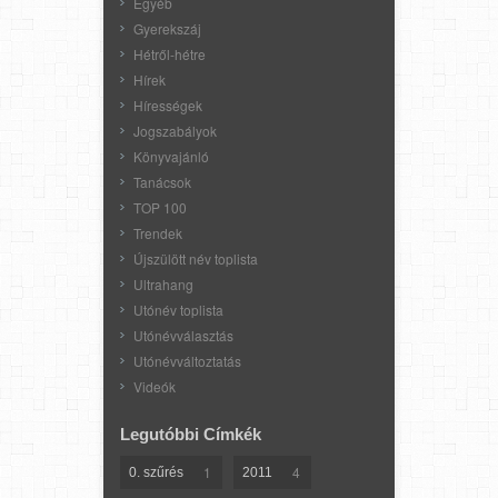
Egyéb
Gyerekszáj
Hétről-hétre
Hírek
Hírességek
Jogszabályok
Könyvajánló
Tanácsok
TOP 100
Trendek
Újszülött név toplista
Ultrahang
Utónév toplista
Utónévválasztás
Utónévváltoztatás
Videók
Legutóbbi Címkék
1
4
0. szűrés
2011