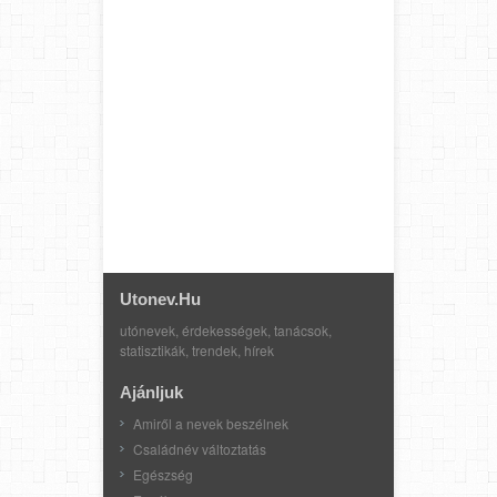
Utonev.hu
utónevek, érdekességek, tanácsok,
statisztikák, trendek, hírek
Ajánljuk
Amiről a nevek beszélnek
Családnév változtatás
Egészség