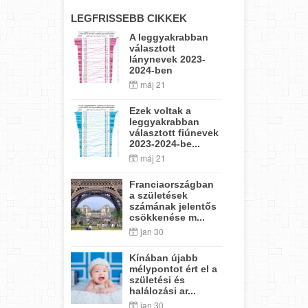
LEGFRISSEBB CIKKEK
A leggyakrabban
választott
lánynevek 2023-
2024-ben
máj 21
Ezek voltak a
leggyakrabban
választott fiúnevek
2023-2024-be...
máj 21
Franciaországban
a születések
számának jelentős
csökkenése m...
jan 30
Kínában újabb
mélypontot ért el a
születési és
halálozási ar...
jan 30