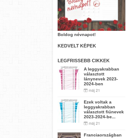
Boldog névnapot!
KEDVELT KÉPEK
LEGFRISSEBB CIKKEK
A leggyakrabban
választott
lánynevek 2023-
2024-ben
máj 21
Ezek voltak a
leggyakrabban
választott fiúnevek
2023-2024-be...
máj 21
Franciaországban