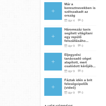
Már a
keresztnevekben is
szétszakadt az
ország
ápr 4
0
Háromszáz taxis
segített világítani
egy repülő
felszállásáho...
ápr 9
0
Eljegyzési
tanácsadó céget
alapított, mert
csalódott kérőjéb...
ápr 9
0
Fáztak idén a brit
feleségcipelők
(videó)
ápr 9
0