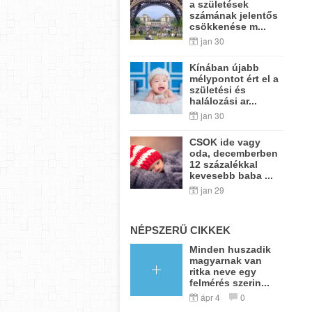
a születések
számának jelentős
csökkenése m...
jan 30
Kínában újabb
mélypontot ért el a
születési és
halálozási ar...
jan 30
CSOK ide vagy
oda, decemberben
12 százalékkal
kevesebb baba ...
jan 29
NÉPSZERŰ CIKKEK
Minden huszadik
magyarnak van
ritka neve egy
felmérés szerin...
ápr 4
0