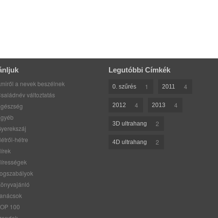
ánljuk
Legutóbbi Címkék
miről a nevek beszélnek
1
4
0. szűrés
2011
saládnév változtatás
4
4
gészség
2012
2013
gyéb
2
3D ultrahang
yerekszáj
étről-hétre
2
4D ultrahang
írek
írességek
ogszabályok
önyvajánló
anácsok
OP 100
rendek