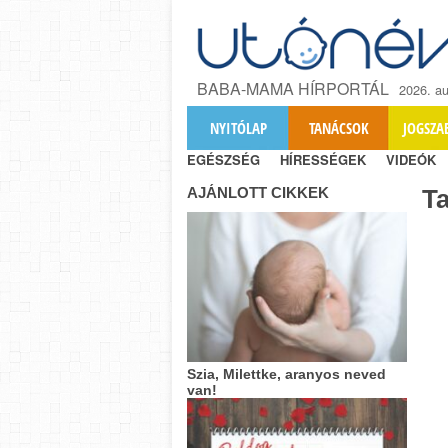
BABA-MAMA HÍRPORTÁL
2026. au
NYITÓLAP
TANÁCSOK
JOGSZA
EGÉSZSÉG
HÍRESSÉGEK
VIDEÓK
AJÁNLOTT CIKKEK
T
Szia, Milettke, aranyos neved
van!