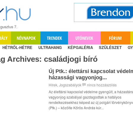
gusztus 7.
BÁLY
NÉVNAPOK
TRENDEK
UTÓNEVEK
FÓRUM
HÉTRŐL-HÉTRE
ULTRAHANG
KÉPGALÉRIA
SZÜLÉSZET
GY
ag Archives:
családjogi bíró
Új Ptk.: élettársi kapcsolat védel
házassági vagyonjog...
Hírek
,
Jogszabályok
nincs hozzászólás
Az élettársi kapcsolat védelme gyengült, a házastárs
vagyonjog szabályai gazdagodtak a hatályos
rendelkezésekhez képest az új polgári törvényköny
(Ptk.) – közölte Kőrös András kúr...