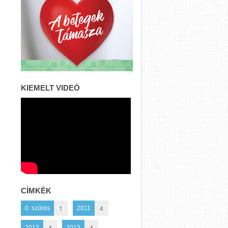
KIEMELT VIDEÓ
CÍMKÉK
1
4
0. szűrés
2011
4
4
2012
2013