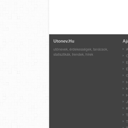
Utonev.hu
Aj
utónevek, érdekességek, tanácsok,
A
statisztikák, trendek, hírek
C
E
E
G
H
H
H
J
K
T
T
T