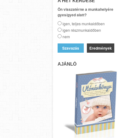
A HÉT KÉRDÉSE
Ön visszatérne a munkahelyére
gyes/gyed alatt?
igen, teljes munkaidőben
igen részmunkaidőben
nem
Eredmények
AJÁNLÓ