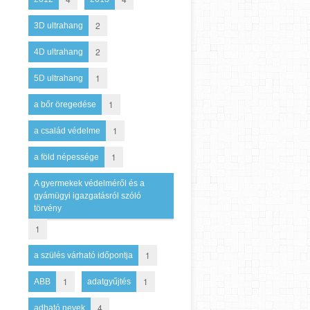
2
3D ultrahang
2
4D ultrahang
1
5D ultrahang
1
a bőr öregedése
1
a család védelme
1
a föld népessége
A gyermekek védelméről és a
gyámügyi igazgatásról szóló
törvény
1
1
a szülés várható időpontja
1
1
ABB
adatgyűjtés
4
adható nevek