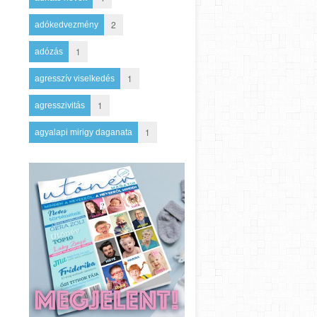
2
adókedvezmény
1
adózás
1
agresszív viselkedés
1
agresszivitás
1
agyalapi mirigy daganata